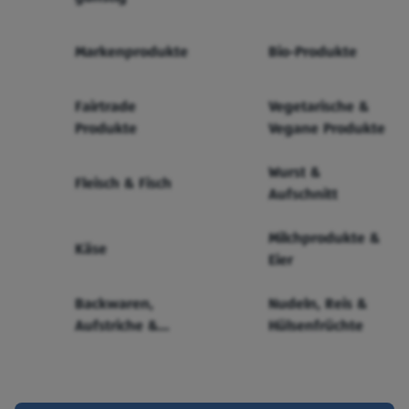
Markenprodukte
Bio-Produkte
Fairtrade
Vegetarische &
Produkte
Vegane Produkte
Wurst &
Fleisch & Fisch
Aufschnitt
Milchprodukte &
Käse
Eier
Backwaren,
Nudeln, Reis &
Aufstriche &
Hülsenfrüchte
Cerealien