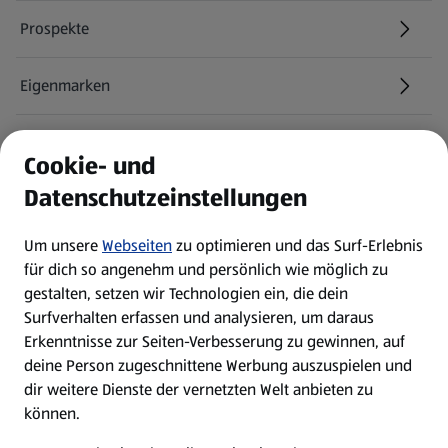
Prospekte
Eigenmarken
ALDI Services
Cookie- und
Datenschutzeinstellungen
Newsletter
Um unsere
Webseiten
zu optimieren und das Surf-Erlebnis
WhatsApp
für dich so angenehm und persönlich wie möglich zu
gestalten, setzen wir Technologien ein, die dein
Surfverhalten erfassen und analysieren, um daraus
Über ALDI SÜD
Erkenntnisse zur Seiten-Verbesserung zu gewinnen, auf
deine Person zugeschnittene Werbung auszuspielen und
Filialen
dir weitere Dienste der vernetzten Welt anbieten zu
können.
E-Ladestationen