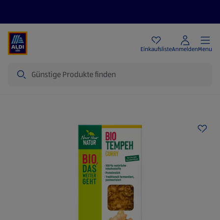
Angebote
Einkaufsliste
Anmelden
Menu
Suche