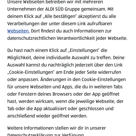
Unsere Webseiten betreiben wir mit mehreren
Unternehmen der ALDI SÜD Gruppe gemeinsam. Mit
Nachhaltigkeit
deinem Klick auf „Alle bestätigen“ akzeptierst du alle
Verarbeitungen der unter diesem Link aufrufbaren
Karriere
Webseiten.
Dort findest du auch Informationen zur
datenschutzrechtlichen Verantwortlichkeit jeder Webseite.
Presse
Du hast nach einem Klick auf „Einstellungen“ die
Möglichkeit, deine individuelle Auswahl zu treffen. Deine
Hilfe & Kontakt
Auswahl kannst du nachträglich jederzeit über den Link
(öffnet in einem neuen Tab)
„Cookie-Einstellungen“ am Ende jeder Seite widerrufen
oder anpassen. Änderungen in den Cookie-Einstellungen
Unternehmen
für unsere Webseiten und Apps, die du in weiteren Tabs
oder Fenstern deines Browsers oder der App geöffnet
hast, werden wirksam, wenn die jeweilige Webseite, der
Folge uns hier:
Tab oder die App aktualisiert oder geschlossen und
anschließend wieder geöffnet werden.
Jetzt die ALDI SÜD App downloaden
Weitere Informationen stellen wir dir in unserer
Datenschutzerklärung zur Verfügung.