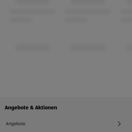
Fußzeilenmenü - weitere Links
Angebote & Aktionen
Angebote