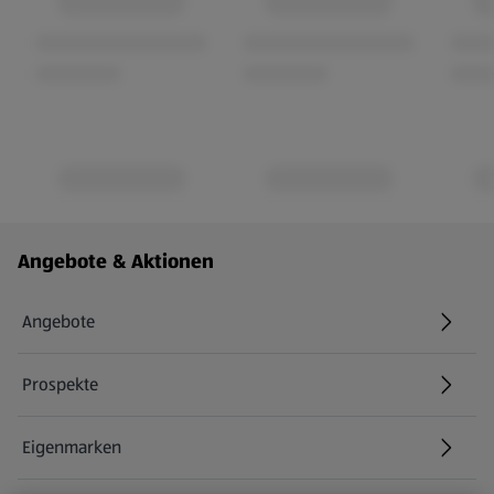
Fußzeilenmenü - weitere Links
Angebote & Aktionen
Angebote
Prospekte
Eigenmarken