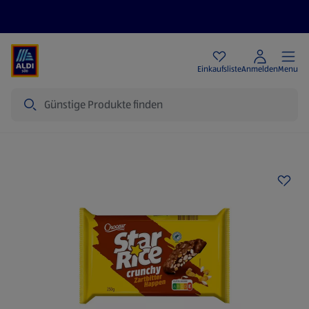
Angebote
Einkaufsliste
Anmelden
Menu
Suche