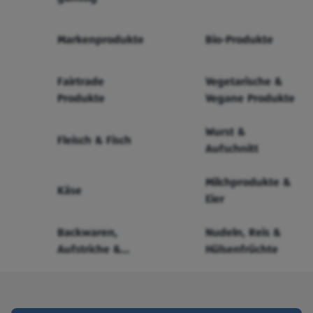
Markenprodukte
Bio-Produkte
Fairtrade
Vegetarische &
Produkte
Vegane Produkte
Wurst &
Fleisch & Fisch
Aufschnitt
Milchprodukte &
Käse
Eier
Backwaren,
Nudeln, Reis &
Aufstriche &
Hülsenfrüchte
Cerealien