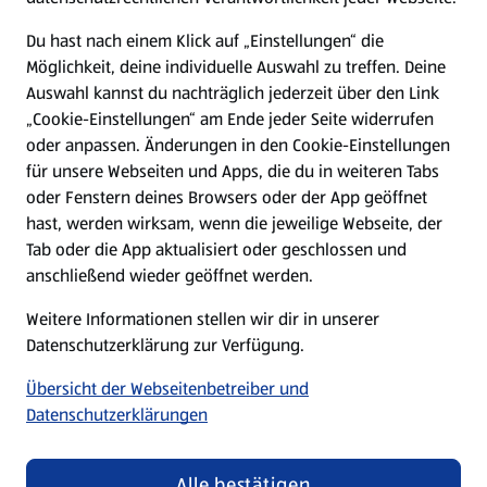
Presse
Du hast nach einem Klick auf „Einstellungen“ die
Möglichkeit, deine individuelle Auswahl zu treffen. Deine
Hilfe & Kontakt
Auswahl kannst du nachträglich jederzeit über den Link
(öffnet in einem neuen Tab)
„Cookie-Einstellungen“ am Ende jeder Seite widerrufen
oder anpassen. Änderungen in den Cookie-Einstellungen
Unternehmen
für unsere Webseiten und Apps, die du in weiteren Tabs
oder Fenstern deines Browsers oder der App geöffnet
hast, werden wirksam, wenn die jeweilige Webseite, der
Folge uns hier:
Tab oder die App aktualisiert oder geschlossen und
anschließend wieder geöffnet werden.
Jetzt die ALDI SÜD App downloaden
Weitere Informationen stellen wir dir in unserer
Datenschutzerklärung zur Verfügung.
Übersicht der Webseitenbetreiber und
Datenschutzerklärungen
Datenschutz- und Richtlinienmenü
(öffnet in einem neuen Tab)
Cookie-Einstellungen
Garantieportal
Alle bestätigen