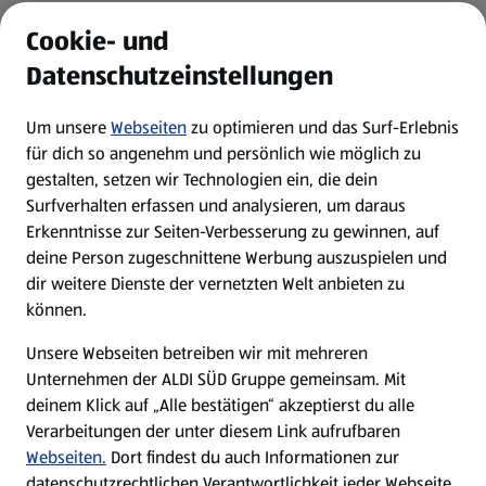
ALDI Services
Cookie- und
Datenschutzeinstellungen
Newsletter
Um unsere
Webseiten
zu optimieren und das Surf-Erlebnis
WhatsApp
für dich so angenehm und persönlich wie möglich zu
gestalten, setzen wir Technologien ein, die dein
Surfverhalten erfassen und analysieren, um daraus
Über ALDI SÜD
Erkenntnisse zur Seiten-Verbesserung zu gewinnen, auf
deine Person zugeschnittene Werbung auszuspielen und
Filialen
dir weitere Dienste der vernetzten Welt anbieten zu
können.
E-Ladestationen
Unsere Webseiten betreiben wir mit mehreren
Unternehmen der ALDI SÜD Gruppe gemeinsam. Mit
Nachhaltigkeit
deinem Klick auf „Alle bestätigen“ akzeptierst du alle
Verarbeitungen der unter diesem Link aufrufbaren
Karriere
Webseiten.
Dort findest du auch Informationen zur
datenschutzrechtlichen Verantwortlichkeit jeder Webseite.