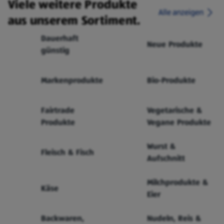
Viele weitere Produkte
Alle anzeigen
aus unserem Sortiment.
Dauerhaft
Neue Produkte
günstig
Markenprodukte
Bio-Produkte
Fairtrade
Vegetarische &
Produkte
Vegane Produkte
Wurst &
Fleisch & Fisch
Aufschnitt
Milchprodukte &
Käse
Eier
Backwaren,
Nudeln, Reis &