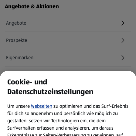
Fußzeilenmenü - weitere Links
Angebote & Aktionen
Angebote
Prospekte
Eigenmarken
ALDI Services
Cookie- und
Datenschutzeinstellungen
Newsletter
Um unsere
Webseiten
zu optimieren und das Surf-Erlebnis
WhatsApp
für dich so angenehm und persönlich wie möglich zu
gestalten, setzen wir Technologien ein, die dein
Surfverhalten erfassen und analysieren, um daraus
Über ALDI SÜD
Erkenntnisse zur Seiten-Verbesserung zu gewinnen, auf