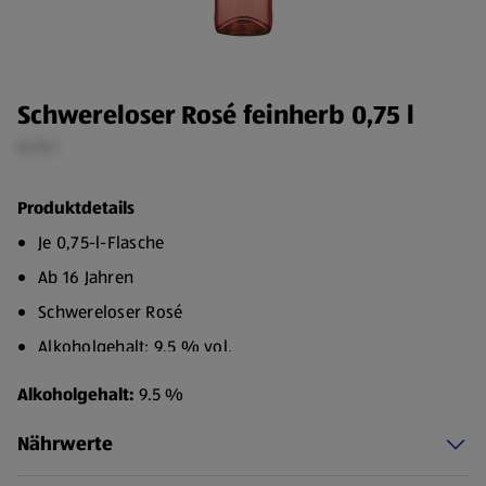
Schwereloser Rosé feinherb 0,75 l
0,75 l
Produktdetails
Je 0,75-l-Flasche
Ab 16 Jahren
Schwereloser Rosé
Alkoholgehalt: 9,5 % vol.
Herkunftsland: Spanien
Alkoholgehalt:
9.5 %
Geschmack: Feinherb
Nährwerte
Speiseempfehlung: Salat, Meeresfrüchte, Geflügel
Dieser charmante Rosé zeichnet sich besonders durch