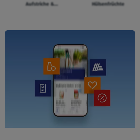
Aufstriche &
Hülsenfrüchte
Cerealien