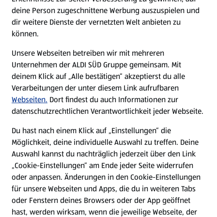
deine Person zugeschnittene Werbung auszuspielen und
Filialen
dir weitere Dienste der vernetzten Welt anbieten zu
können.
E-Ladestationen
Unsere Webseiten betreiben wir mit mehreren
Unternehmen der ALDI SÜD Gruppe gemeinsam. Mit
Nachhaltigkeit
deinem Klick auf „Alle bestätigen“ akzeptierst du alle
Verarbeitungen der unter diesem Link aufrufbaren
Karriere
Webseiten.
Dort findest du auch Informationen zur
datenschutzrechtlichen Verantwortlichkeit jeder Webseite.
Presse
Du hast nach einem Klick auf „Einstellungen“ die
Möglichkeit, deine individuelle Auswahl zu treffen. Deine
Hilfe & Kontakt
Auswahl kannst du nachträglich jederzeit über den Link
(öffnet in einem neuen Tab)
„Cookie-Einstellungen“ am Ende jeder Seite widerrufen
oder anpassen. Änderungen in den Cookie-Einstellungen
Unternehmen
für unsere Webseiten und Apps, die du in weiteren Tabs
oder Fenstern deines Browsers oder der App geöffnet
hast, werden wirksam, wenn die jeweilige Webseite, der
Folge uns hier: