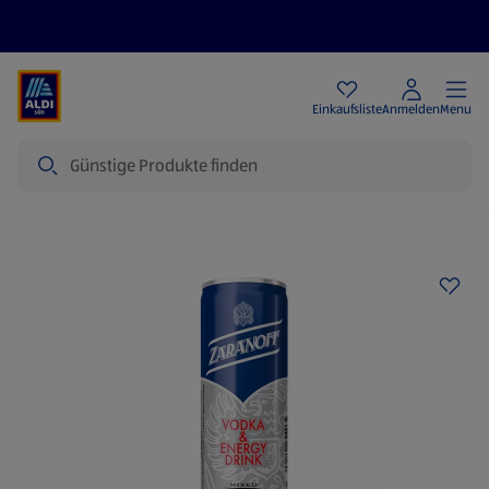
Angebote
Einkaufsliste
Anmelden
Menu
Suche