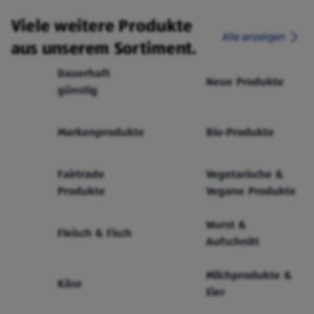
Viele weitere Produkte
Alle anzeigen
aus unserem Sortiment.
Dauerhaft
Neue Produkte
günstig
Markenprodukte
Bio-Produkte
Fairtrade
Vegetarische &
Produkte
Vegane Produkte
Wurst &
Fleisch & Fisch
Aufschnitt
Milchprodukte &
Käse
Eier