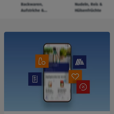
Backwaren,
Nudeln, Reis &
Aufstriche &
Hülsenfrüchte
Cerealien