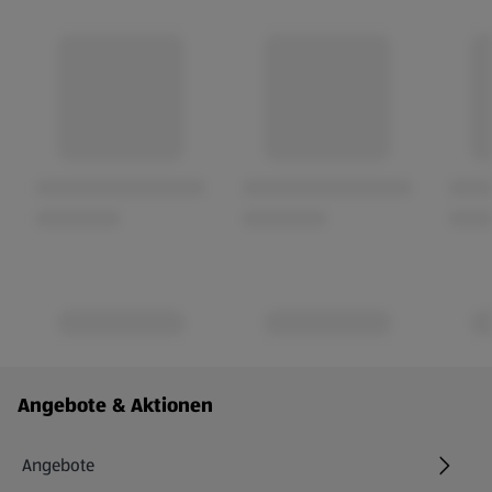
Fußzeilenmenü - weitere Links
Angebote & Aktionen
Angebote