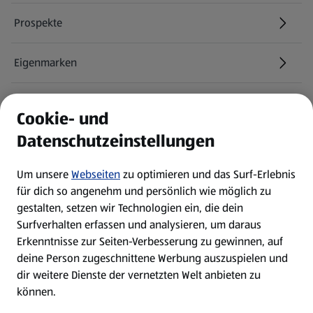
Prospekte
Eigenmarken
ALDI Services
Cookie- und
Datenschutzeinstellungen
Newsletter
Um unsere
Webseiten
zu optimieren und das Surf-Erlebnis
WhatsApp
für dich so angenehm und persönlich wie möglich zu
gestalten, setzen wir Technologien ein, die dein
Surfverhalten erfassen und analysieren, um daraus
Über ALDI SÜD
Erkenntnisse zur Seiten-Verbesserung zu gewinnen, auf
deine Person zugeschnittene Werbung auszuspielen und
Filialen
dir weitere Dienste der vernetzten Welt anbieten zu
können.
E-Ladestationen