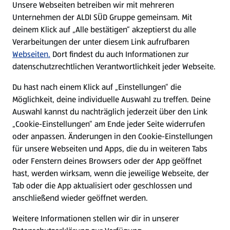
Unsere Webseiten betreiben wir mit mehreren
Unternehmen der ALDI SÜD Gruppe gemeinsam. Mit
Nachhaltigkeit
deinem Klick auf „Alle bestätigen“ akzeptierst du alle
Verarbeitungen der unter diesem Link aufrufbaren
Karriere
Webseiten.
Dort findest du auch Informationen zur
datenschutzrechtlichen Verantwortlichkeit jeder Webseite.
Presse
Du hast nach einem Klick auf „Einstellungen“ die
Möglichkeit, deine individuelle Auswahl zu treffen. Deine
Hilfe & Kontakt
Auswahl kannst du nachträglich jederzeit über den Link
(öffnet in einem neuen Tab)
„Cookie-Einstellungen“ am Ende jeder Seite widerrufen
oder anpassen. Änderungen in den Cookie-Einstellungen
Unternehmen
für unsere Webseiten und Apps, die du in weiteren Tabs
oder Fenstern deines Browsers oder der App geöffnet
hast, werden wirksam, wenn die jeweilige Webseite, der
Folge uns hier:
Tab oder die App aktualisiert oder geschlossen und
anschließend wieder geöffnet werden.
Jetzt die ALDI SÜD App downloaden
Weitere Informationen stellen wir dir in unserer