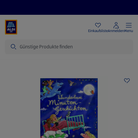
Angebote
Einkaufsliste
Anmelden
Menu
Suche