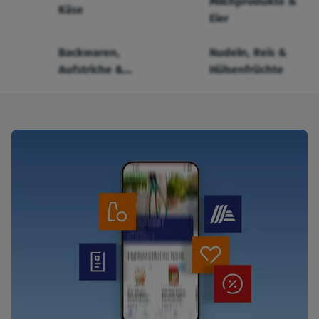
Milchprodukte &
Käse
Eier
Backwaren,
Nudeln, Reis &
Aufstriche &
Hülsenfrüchte
Cerealien