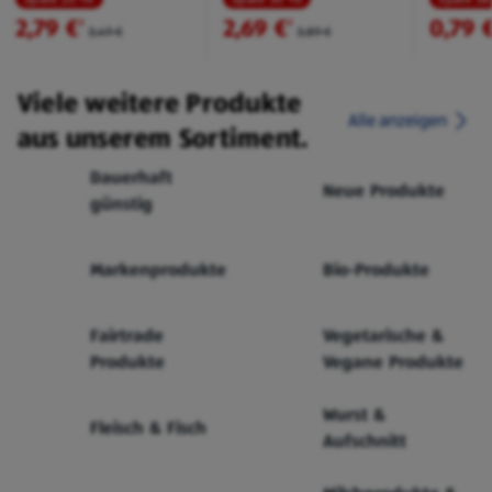
2,79 €
2,69 €
0,79 
²
²
3,49 €
3,89 €
Viele weitere Produkte
Alle anzeigen
aus unserem Sortiment.
Dauerhaft
Neue Produkte
günstig
Markenprodukte
Bio-Produkte
Fairtrade
Vegetarische &
Produkte
Vegane Produkte
Wurst &
Fleisch & Fisch
Aufschnitt