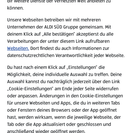
dir weitere Dienste der vernetzten Welt anbieten zu
können.
E-Ladestationen
Unsere Webseiten betreiben wir mit mehreren
Unternehmen der ALDI SÜD Gruppe gemeinsam. Mit
Nachhaltigkeit
deinem Klick auf „Alle bestätigen“ akzeptierst du alle
Verarbeitungen der unter diesem Link aufrufbaren
Karriere
Webseiten.
Dort findest du auch Informationen zur
datenschutzrechtlichen Verantwortlichkeit jeder Webseite.
Presse
Du hast nach einem Klick auf „Einstellungen“ die
Möglichkeit, deine individuelle Auswahl zu treffen. Deine
Hilfe & Kontakt
Auswahl kannst du nachträglich jederzeit über den Link
(öffnet in einem neuen Tab)
„Cookie-Einstellungen“ am Ende jeder Seite widerrufen
oder anpassen. Änderungen in den Cookie-Einstellungen
Unternehmen
für unsere Webseiten und Apps, die du in weiteren Tabs
oder Fenstern deines Browsers oder der App geöffnet
hast, werden wirksam, wenn die jeweilige Webseite, der
Folge uns hier:
Tab oder die App aktualisiert oder geschlossen und
anschließend wieder geöffnet werden.