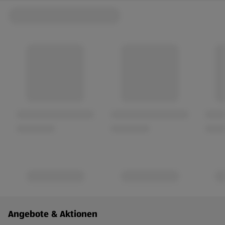
Fußzeilenmenü - weitere Links
Angebote & Aktionen