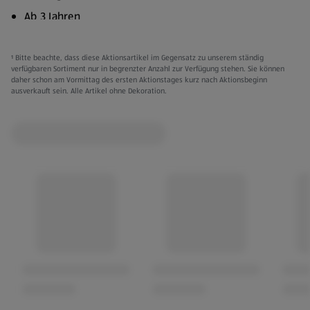
Ab 3 Jahren
Verschiedene Titel:
¹ Bitte beachte, dass diese Aktionsartikel im Gegensatz zu unserem ständig
Geh Schlafen
verfügbaren Sortiment nur in begrenzter Anzahl zur Verfügung stehen. Sie können
daher schon am Vormittag des ersten Aktionstages kurz nach Aktionsbeginn
Komm, machen wir
ausverkauft sein. Alle Artikel ohne Dekoration.
Wunderbare Minuten
Magische Geschichten
Traumgeschichten
Die Wunschfee
Die Traumreise
Die schönsten Geschichten
Ermutigende Geschichten
Grimms Märchen
Meine liebsten Geschichten
Magische Gute Nacht Geschichten