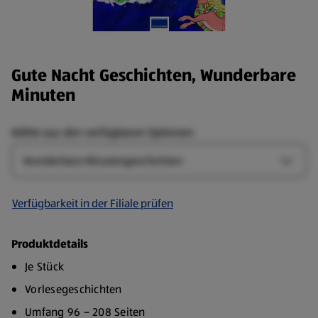
Gute Nacht Geschichten, Wunderbare
Minuten
Wähle aus den verfügbaren Optionen:
Art
Art-Op
Verfügbarkeit in der Filiale prüfen
Produktdetails
Je Stück
Vorlesegeschichten
Umfang 96 – 208 Seiten