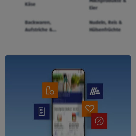
Milchprodukte &
Käse
Eier
Backwaren,
Nudeln, Reis &
Aufstriche &
Hülsenfrüchte
Cerealien