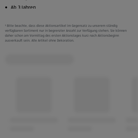
Ab 3 Jahren
Verschiedene Titel:
¹ Bitte beachte, dass diese Aktionsartikel im Gegensatz zu unserem ständig
Geh Schlafen
verfügbaren Sortiment nur in begrenzter Anzahl zur Verfügung stehen. Sie können
daher schon am Vormittag des ersten Aktionstages kurz nach Aktionsbeginn
Komm, machen wir
ausverkauft sein. Alle Artikel ohne Dekoration.
Wunderbare Minuten
Magische Geschichten
Traumgeschichten
Die Wunschfee
Die Traumreise
Die schönsten Geschichten
Ermutigende Geschichten
Grimms Märchen
Meine liebsten Geschichten
Magische Gute Nacht Geschichten