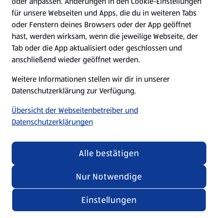
oder anpassen. Änderungen in den Cookie-Einstellungen
Unternehmen
für unsere Webseiten und Apps, die du in weiteren Tabs
oder Fenstern deines Browsers oder der App geöffnet
hast, werden wirksam, wenn die jeweilige Webseite, der
Folge uns hier:
Tab oder die App aktualisiert oder geschlossen und
anschließend wieder geöffnet werden.
Jetzt die ALDI SÜD App downloaden
Weitere Informationen stellen wir dir in unserer
Datenschutzerklärung zur Verfügung.
Übersicht der Webseitenbetreiber und
Datenschutzerklärungen
Datenschutz- und Richtlinienmenü
(öffnet in einem neuen Tab)
Cookie-Einstellungen
Garantieportal
Alle bestätigen
Impressum
Datenschutzerklärung
Nur Notwendige
Nutzungsbedingungen
Security Policy
Einstellungen
Compliance | Hinweisstellen
3,99 €
¹
inkl. MwSt.
Verfügbar seit 13.07.2026