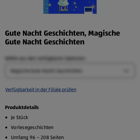
Gute Nacht Geschichten, Magische
Gute Nacht Geschichten
Wähle aus den verfügbaren Optionen:
Art
Art-Op
Verfügbarkeit in der Filiale prüfen
Produktdetails
Je Stück
Vorlesegeschichten
Umfang 96 – 208 Seiten