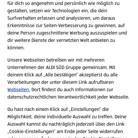
für dich so angenehm und persönlich wie möglich zu
gestalten, setzen wir Technologien ein, die dein
Surfverhalten erfassen und analysieren, um daraus
Über ALDI SÜD
Erkenntnisse zur Seiten-Verbesserung zu gewinnen, auf
deine Person zugeschnittene Werbung auszuspielen und
Filialen
dir weitere Dienste der vernetzten Welt anbieten zu
können.
E-Ladestationen
Unsere Webseiten betreiben wir mit mehreren
Unternehmen der ALDI SÜD Gruppe gemeinsam. Mit
Nachhaltigkeit
deinem Klick auf „Alle bestätigen“ akzeptierst du alle
Verarbeitungen der unter diesem Link aufrufbaren
Karriere
Webseiten.
Dort findest du auch Informationen zur
datenschutzrechtlichen Verantwortlichkeit jeder Webseite.
Presse
Du hast nach einem Klick auf „Einstellungen“ die
Möglichkeit, deine individuelle Auswahl zu treffen. Deine
Hilfe & Kontakt
Auswahl kannst du nachträglich jederzeit über den Link
(öffnet in einem neuen Tab)
„Cookie-Einstellungen“ am Ende jeder Seite widerrufen