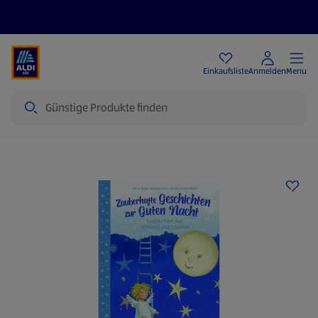
Angebote
Einkaufsliste
Anmelden
Menu
Suche