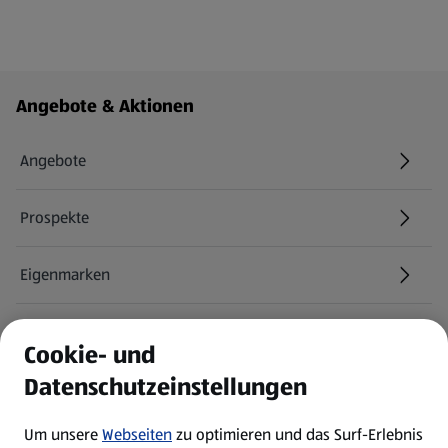
Fußzeilenmenü - weitere Links
Angebote & Aktionen
Angebote
Prospekte
Eigenmarken
ALDI Services
Cookie- und
Datenschutzeinstellungen
Newsletter
Um unsere
Webseiten
zu optimieren und das Surf-Erlebnis
WhatsApp