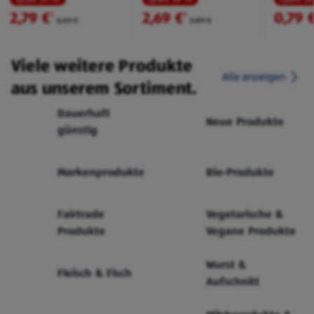
2,79 €
2,69 €
0,79 
²
²
3,49 €
3,89 €
Viele weitere Produkte
Alle anzeigen
aus unserem Sortiment.
Dauerhaft
Neue Produkte
günstig
Markenprodukte
Bio-Produkte
Fairtrade
Vegetarische &
Produkte
Vegane Produkte
Wurst &
Fleisch & Fisch
Aufschnitt