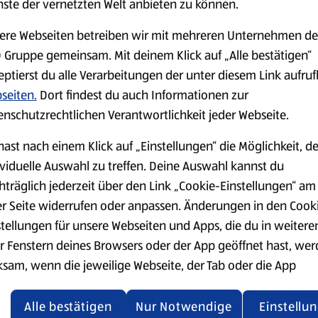
nste der vernetzten Welt anbieten zu können.
ere Webseiten betreiben wir mit mehreren Unternehmen de
 Gruppe gemeinsam. Mit deinem Klick auf „Alle bestätigen“
eptierst du alle Verarbeitungen der unter diesem Link aufru
seiten.
Dort findest du auch Informationen zur
Käse
Milchprodukte &
enschutzrechtlichen Verantwortlichkeit jeder Webseite.
Eier
hast nach einem Klick auf „Einstellungen“ die Möglichkeit, d
ividuelle Auswahl zu treffen. Deine Auswahl kannst du
hträglich jederzeit über den Link „Cookie-Einstellungen“ am
er Seite widerrufen oder anpassen. Änderungen in den Cook
stellungen für unsere Webseiten und Apps, die du in weitere
r Fenstern deines Browsers oder der App geöffnet hast, we
ksam, wenn die jeweilige Webseite, der Tab oder die App
ualisiert oder geschlossen und anschließend wieder geöffne
Mit der 
den.
Alle bestätigen
Nur Notwendige
Einstellu