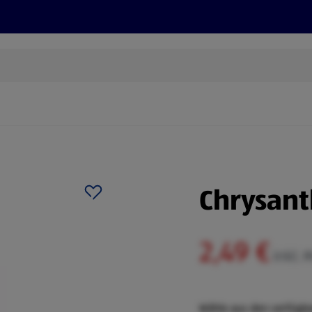
Rezepte und Tipps
Nachhaltigkeit
ALDI Services
Chrysant
2,49 €
inkl. 
Wähle aus den verfügb