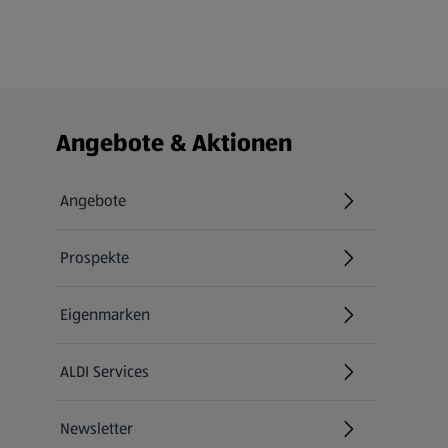
Fußzeilenmenü - weitere Links
Angebote & Aktionen
Angebote
Prospekte
Eigenmarken
ALDI Services
Newsletter