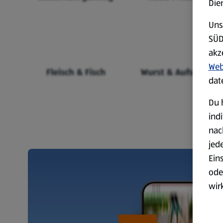
Die
Uns
SÜD
akz
Web
Fleisch & Fisch
Wurst & Aufschnitt
dat
Du 
ind
nac
jed
Ein
ode
wir
akt
wer