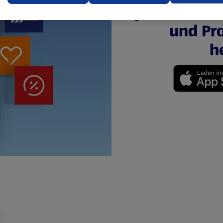
jederzeit u
ere Informationen stellen wir dir in unserer
und Pro
enschutzerklärung zur Verfügung.
h
rsicht der Webseitenbetreiber und Datenschutzerklärungen
(öffnet in einem