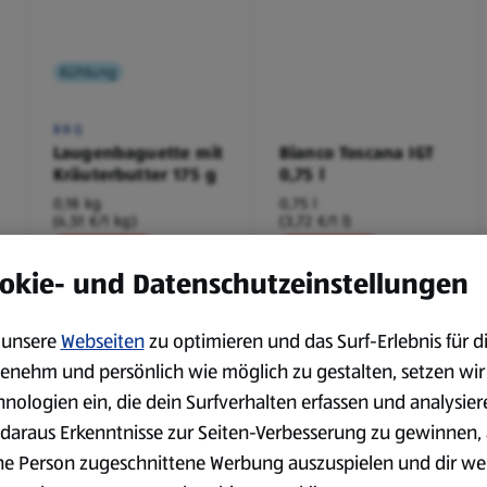
Kühlung
BBQ
Laugenbaguette mit
Bianco Toscana IGT
Kräuterbutter 175 g
0,75 l
0,18 kg
0,75 l
(4,51 €/1 kg)
(3,72 €/1 l)
Spare 38 %
Spare 20 %
0,79 €
2,79 €
²
²
okie- und Datenschutzeinstellungen
1,29 €
3,49 €
unsere
Webseiten
zu optimieren und das Surf-Erlebnis für d
serem Sortiment.
enehm und persönlich wie möglich zu gestalten, setzen wir
hnologien ein, die dein Surfverhalten erfassen und analysier
daraus Erkenntnisse zur Seiten-Verbesserung zu gewinnen, 
ne Person zugeschnittene Werbung auszuspielen und dir we
Markenprodukte
Bio-Produkte