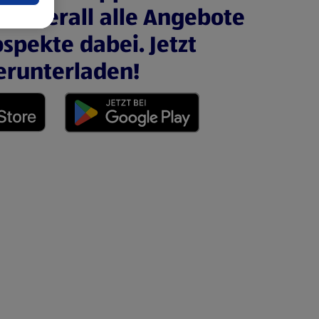
nd überall alle Angebote
spekte dabei. Jetzt
erunterladen!
 neuen Tab)
(öffnet in einem neuen Tab)