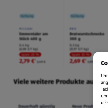
Kühlung
Kühlung
MILSANI
BBQ
Emmentaler am
Bratwurstschnecke
Stück 400 g
300 g
0,4 kg
0,3 kg
(6,98 €/1 kg)
(8,97 €/1 kg)
Spare 20 %
Spare 30 %
2,79 €
2,69 €
²
²
Co
3,49 €
3,89 €
Um 
Viele weitere Produkte aus un
ang
Tec
um 
dei
Dauerhaft günstig
Neue Produkte