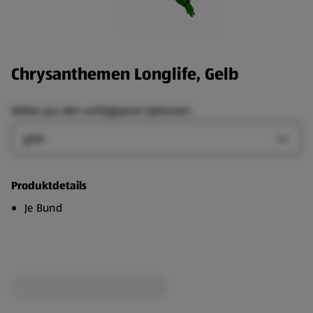
Chrysanthemen Longlife, Gelb
Wähle aus den verfügbaren Optionen:
Farbe
Farbe-
Produktdetails
Je Bund