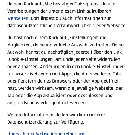
Nachhaltigkeit
deinem Klick auf „Alle bestätigen“ akzeptierst du alle
Verarbeitungen der unter diesem Link aufrufbaren
Karriere
Webseiten.
Dort findest du auch Informationen zur
datenschutzrechtlichen Verantwortlichkeit jeder Webseite.
Presse
Du hast nach einem Klick auf „Einstellungen“ die
Möglichkeit, deine individuelle Auswahl zu treffen. Deine
Hilfe & Kontakt
Auswahl kannst du nachträglich jederzeit über den Link
(öffnet in einem neuen Tab)
„Cookie-Einstellungen“ am Ende jeder Seite widerrufen
oder anpassen. Änderungen in den Cookie-Einstellungen
Unternehmen
für unsere Webseiten und Apps, die du in weiteren Tabs
oder Fenstern deines Browsers oder der App geöffnet
hast, werden wirksam, wenn die jeweilige Webseite, der
Folge uns hier:
Tab oder die App aktualisiert oder geschlossen und
anschließend wieder geöffnet werden.
Jetzt die ALDI SÜD App downloaden
Weitere Informationen stellen wir dir in unserer
Datenschutzerklärung zur Verfügung.
Übersicht der Webseitenbetreiber und