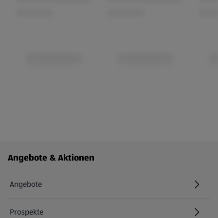
Fußzeilenmenü - weitere Links
Angebote & Aktionen
Angebote
Prospekte