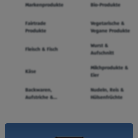
Markenprodukte
Bio-Produkte
Fairtrade
Vegetarische &
Produkte
Vegane Produkte
Wurst &
Fleisch & Fisch
Aufschnitt
Milchprodukte &
Käse
Eier
Backwaren,
Nudeln, Reis &
Aufstriche &
Hülsenfrüchte
Cerealien