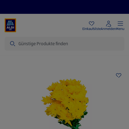
Angebote
Einkaufsliste
Anmelden
Menu
Suche