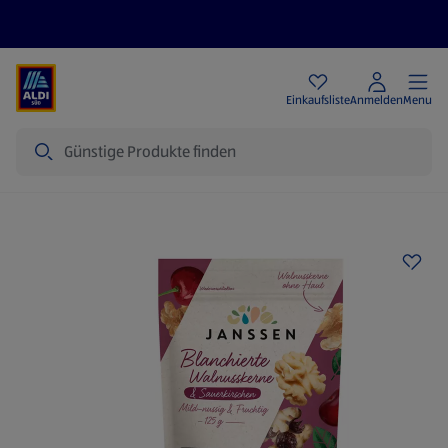
Angebote
Einkaufsliste
Anmelden
Menu
Suche