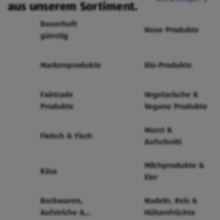
aus unserem Sortiment.
Dauerhaft
Neue Produkte
günstig
Markenprodukte
Bio-Produkte
Fairtrade
Vegetarische &
Produkte
Vegane Produkte
Wurst &
Fleisch & Fisch
Aufschnitt
Milchprodukte &
Käse
Eier
Backwaren,
Nudeln, Reis &
Aufstriche &
Hülsenfrüchte