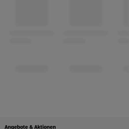
Fußzeilenmenü - weitere Links
Angebote & Aktionen