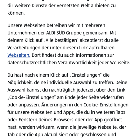
Filialen
dir weitere Dienste der vernetzten Welt anbieten zu
können.
E-Ladestationen
Unsere Webseiten betreiben wir mit mehreren
Unternehmen der ALDI SÜD Gruppe gemeinsam. Mit
Nachhaltigkeit
deinem Klick auf „Alle bestätigen“ akzeptierst du alle
Verarbeitungen der unter diesem Link aufrufbaren
Karriere
Webseiten.
Dort findest du auch Informationen zur
datenschutzrechtlichen Verantwortlichkeit jeder Webseite.
Presse
Du hast nach einem Klick auf „Einstellungen“ die
Möglichkeit, deine individuelle Auswahl zu treffen. Deine
Hilfe & Kontakt
Auswahl kannst du nachträglich jederzeit über den Link
(öffnet in einem neuen Tab)
„Cookie-Einstellungen“ am Ende jeder Seite widerrufen
oder anpassen. Änderungen in den Cookie-Einstellungen
Unternehmen
für unsere Webseiten und Apps, die du in weiteren Tabs
oder Fenstern deines Browsers oder der App geöffnet
hast, werden wirksam, wenn die jeweilige Webseite, der
Folge uns hier:
Tab oder die App aktualisiert oder geschlossen und