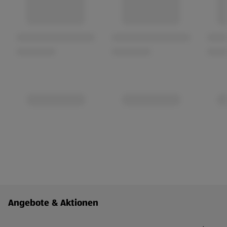
Fußzeilenmenü - weitere Links
Angebote & Aktionen