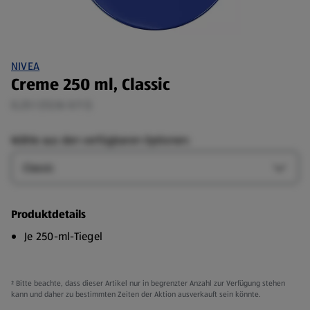
NIVEA
Creme 250 ml, Classic
0,25 l (13,16 €/1 l)
Wähle aus den verfügbaren Optionen:
Art
Art-Op
Produktdetails
Je 250-ml-Tiegel
² Bitte beachte, dass dieser Artikel nur in begrenzter Anzahl zur Verfügung stehen
kann und daher zu bestimmten Zeiten der Aktion ausverkauft sein könnte.