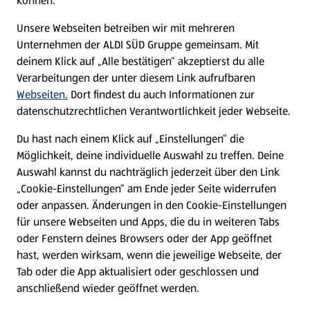
können.
E-Ladestationen
Unsere Webseiten betreiben wir mit mehreren
Unternehmen der ALDI SÜD Gruppe gemeinsam. Mit
Nachhaltigkeit
deinem Klick auf „Alle bestätigen“ akzeptierst du alle
Verarbeitungen der unter diesem Link aufrufbaren
Karriere
Webseiten.
Dort findest du auch Informationen zur
datenschutzrechtlichen Verantwortlichkeit jeder Webseite.
Presse
Du hast nach einem Klick auf „Einstellungen“ die
Möglichkeit, deine individuelle Auswahl zu treffen. Deine
Hilfe & Kontakt
Auswahl kannst du nachträglich jederzeit über den Link
(öffnet in einem neuen Tab)
„Cookie-Einstellungen“ am Ende jeder Seite widerrufen
oder anpassen. Änderungen in den Cookie-Einstellungen
Unternehmen
für unsere Webseiten und Apps, die du in weiteren Tabs
oder Fenstern deines Browsers oder der App geöffnet
hast, werden wirksam, wenn die jeweilige Webseite, der
Folge uns hier:
Tab oder die App aktualisiert oder geschlossen und
anschließend wieder geöffnet werden.
Jetzt die ALDI SÜD App downloaden