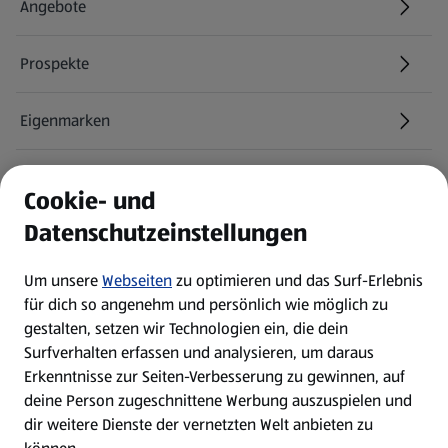
Angebote
Prospekte
Eigenmarken
ALDI Services
Cookie- und
Datenschutzeinstellungen
Newsletter
Um unsere
Webseiten
zu optimieren und das Surf-Erlebnis
WhatsApp
für dich so angenehm und persönlich wie möglich zu
gestalten, setzen wir Technologien ein, die dein
Surfverhalten erfassen und analysieren, um daraus
Über ALDI SÜD
Erkenntnisse zur Seiten-Verbesserung zu gewinnen, auf
deine Person zugeschnittene Werbung auszuspielen und
Filialen
dir weitere Dienste der vernetzten Welt anbieten zu