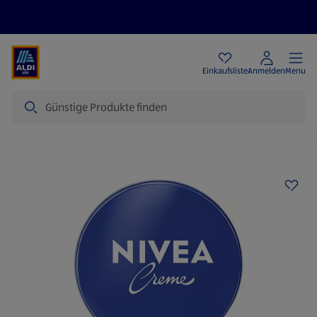
Angebote
Einkaufsliste
Anmelden
Menu
Suche