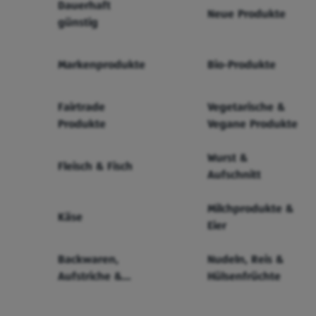
Dauerhaft
Neue Produkte
günstig
Markenprodukte
Bio-Produkte
Fairtrade
Vegetarische &
Produkte
Vegane Produkte
Wurst &
Fleisch & Fisch
Aufschnitt
Milchprodukte &
Käse
Eier
Backwaren,
Nudeln, Reis &
Aufstriche &
Hülsenfrüchte
Cerealien