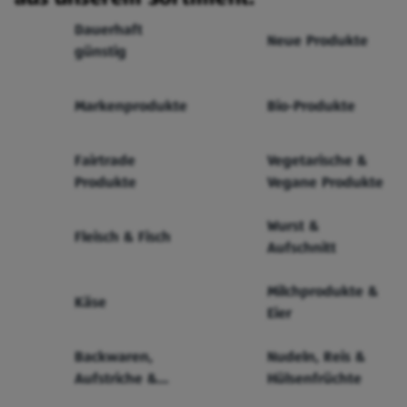
Dauerhaft
Neue Produkte
günstig
Markenprodukte
Bio-Produkte
Fairtrade
Vegetarische &
Produkte
Vegane Produkte
Wurst &
Fleisch & Fisch
Aufschnitt
Milchprodukte &
Käse
Eier
Backwaren,
Nudeln, Reis &
Aufstriche &
Hülsenfrüchte
Cerealien