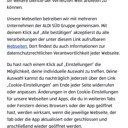
dir weitere Dienste der vernetzten Welt anbieten zu
können.
E-Ladestationen
Unsere Webseiten betreiben wir mit mehreren
Unternehmen der ALDI SÜD Gruppe gemeinsam. Mit
Nachhaltigkeit
deinem Klick auf „Alle bestätigen“ akzeptierst du alle
Verarbeitungen der unter diesem Link aufrufbaren
Karriere
Webseiten.
Dort findest du auch Informationen zur
datenschutzrechtlichen Verantwortlichkeit jeder Webseite.
Presse
Du hast nach einem Klick auf „Einstellungen“ die
Möglichkeit, deine individuelle Auswahl zu treffen. Deine
Hilfe & Kontakt
Auswahl kannst du nachträglich jederzeit über den Link
(öffnet in einem neuen Tab)
„Cookie-Einstellungen“ am Ende jeder Seite widerrufen
oder anpassen. Änderungen in den Cookie-Einstellungen
Unternehmen
für unsere Webseiten und Apps, die du in weiteren Tabs
oder Fenstern deines Browsers oder der App geöffnet
hast, werden wirksam, wenn die jeweilige Webseite, der
Folge uns hier:
Tab oder die App aktualisiert oder geschlossen und
anschließend wieder geöffnet werden.