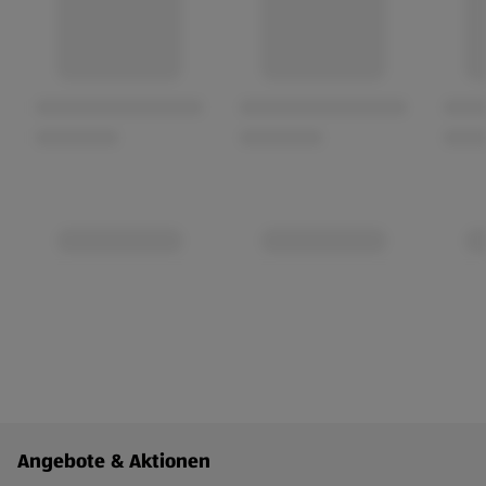
Fußzeilenmenü - weitere Links
Angebote & Aktionen