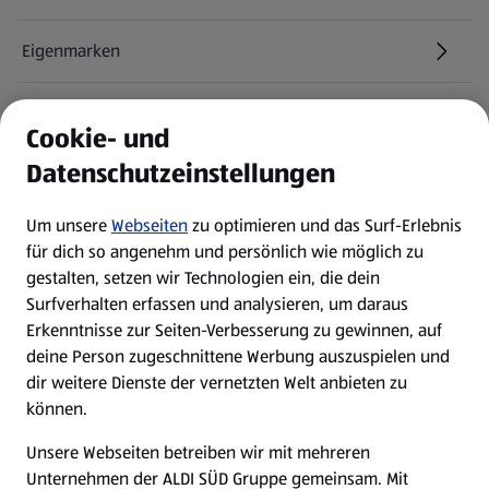
Eigenmarken
ALDI Services
Cookie- und
Datenschutzeinstellungen
Newsletter
Um unsere
Webseiten
zu optimieren und das Surf-Erlebnis
WhatsApp
für dich so angenehm und persönlich wie möglich zu
gestalten, setzen wir Technologien ein, die dein
Surfverhalten erfassen und analysieren, um daraus
Über ALDI SÜD
Erkenntnisse zur Seiten-Verbesserung zu gewinnen, auf
deine Person zugeschnittene Werbung auszuspielen und
Filialen
dir weitere Dienste der vernetzten Welt anbieten zu
können.
E-Ladestationen
Unsere Webseiten betreiben wir mit mehreren
Unternehmen der ALDI SÜD Gruppe gemeinsam. Mit