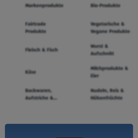
Markenprodukte
Bio-Produkte
Fairtrade
Vegetarische &
Produkte
Vegane Produkte
Wurst &
Fleisch & Fisch
Aufschnitt
Milchprodukte &
Käse
Eier
Backwaren,
Nudeln, Reis &
Aufstriche &
Hülsenfrüchte
Cerealien