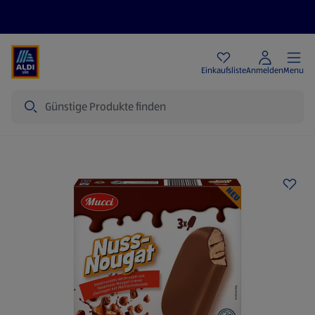
Angebote
Einkaufsliste
Anmelden
Menu
Suche