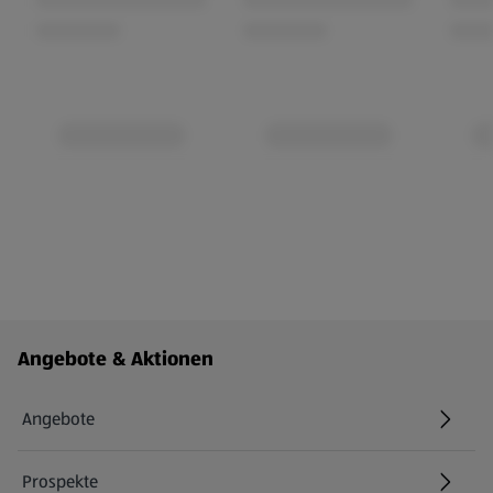
Fußzeilenmenü - weitere Links
Angebote & Aktionen
Angebote
Prospekte