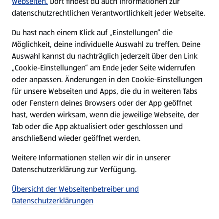
Webseiten.
Dort findest du auch Informationen zur
datenschutzrechtlichen Verantwortlichkeit jeder Webseite.
Presse
Du hast nach einem Klick auf „Einstellungen“ die
Möglichkeit, deine individuelle Auswahl zu treffen. Deine
Hilfe & Kontakt
Auswahl kannst du nachträglich jederzeit über den Link
(öffnet in einem neuen Tab)
„Cookie-Einstellungen“ am Ende jeder Seite widerrufen
oder anpassen. Änderungen in den Cookie-Einstellungen
Unternehmen
für unsere Webseiten und Apps, die du in weiteren Tabs
oder Fenstern deines Browsers oder der App geöffnet
hast, werden wirksam, wenn die jeweilige Webseite, der
Folge uns hier:
Tab oder die App aktualisiert oder geschlossen und
anschließend wieder geöffnet werden.
Jetzt die ALDI SÜD App downloaden
Weitere Informationen stellen wir dir in unserer
Datenschutzerklärung zur Verfügung.
Übersicht der Webseitenbetreiber und
Datenschutzerklärungen