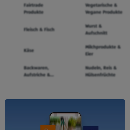
Fairtrade
Vegetarische &
Produkte
Vegane Produkte
Wurst &
Fleisch & Fisch
Aufschnitt
Milchprodukte &
Käse
Eier
Backwaren,
Nudeln, Reis &
Aufstriche &
Hülsenfrüchte
Cerealien