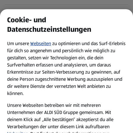
ALDI Services
Cookie- und
Datenschutzeinstellungen
Newsletter
Um unsere
Webseiten
zu optimieren und das Surf-Erlebnis
WhatsApp
für dich so angenehm und persönlich wie möglich zu
gestalten, setzen wir Technologien ein, die dein
Surfverhalten erfassen und analysieren, um daraus
Über ALDI SÜD
Erkenntnisse zur Seiten-Verbesserung zu gewinnen, auf
deine Person zugeschnittene Werbung auszuspielen und
Filialen
dir weitere Dienste der vernetzten Welt anbieten zu
können.
E-Ladestationen
Unsere Webseiten betreiben wir mit mehreren
Unternehmen der ALDI SÜD Gruppe gemeinsam. Mit
Nachhaltigkeit
deinem Klick auf „Alle bestätigen“ akzeptierst du alle
Verarbeitungen der unter diesem Link aufrufbaren
Karriere