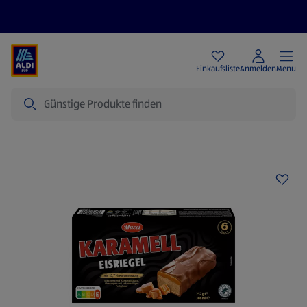
Angebote
Einkaufsliste
Anmelden
Menu
Suche