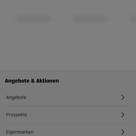
Fußzeilenmenü - weitere Links
Angebote & Aktionen
Angebote
Prospekte
Eigenmarken