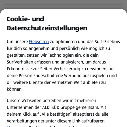
ALDI Services
Cookie- und
Datenschutzeinstellungen
Newsletter
Um unsere
Webseiten
zu optimieren und das Surf-Erlebnis
WhatsApp
für dich so angenehm und persönlich wie möglich zu
gestalten, setzen wir Technologien ein, die dein
Surfverhalten erfassen und analysieren, um daraus
Über ALDI SÜD
Erkenntnisse zur Seiten-Verbesserung zu gewinnen, auf
deine Person zugeschnittene Werbung auszuspielen und
Filialen
dir weitere Dienste der vernetzten Welt anbieten zu
können.
E-Ladestationen
Unsere Webseiten betreiben wir mit mehreren
Unternehmen der ALDI SÜD Gruppe gemeinsam. Mit
Nachhaltigkeit
deinem Klick auf „Alle bestätigen“ akzeptierst du alle
Verarbeitungen der unter diesem Link aufrufbaren
Karriere