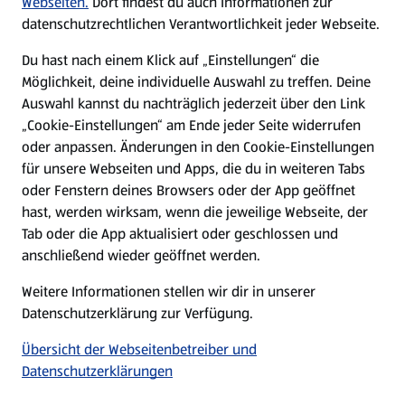
Webseiten.
Dort findest du auch Informationen zur
datenschutzrechtlichen Verantwortlichkeit jeder Webseite.
Presse
Du hast nach einem Klick auf „Einstellungen“ die
Möglichkeit, deine individuelle Auswahl zu treffen. Deine
Hilfe & Kontakt
Auswahl kannst du nachträglich jederzeit über den Link
(öffnet in einem neuen Tab)
„Cookie-Einstellungen“ am Ende jeder Seite widerrufen
oder anpassen. Änderungen in den Cookie-Einstellungen
Unternehmen
für unsere Webseiten und Apps, die du in weiteren Tabs
oder Fenstern deines Browsers oder der App geöffnet
hast, werden wirksam, wenn die jeweilige Webseite, der
Folge uns hier:
Tab oder die App aktualisiert oder geschlossen und
anschließend wieder geöffnet werden.
Jetzt die ALDI SÜD App downloaden
Weitere Informationen stellen wir dir in unserer
Datenschutzerklärung zur Verfügung.
Übersicht der Webseitenbetreiber und
Datenschutzerklärungen