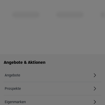
Fußzeilenmenü - weitere Links
Angebote & Aktionen
Angebote
Prospekte
Eigenmarken