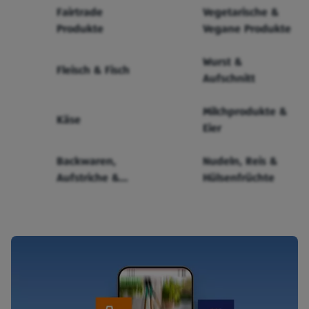
Fairtrade
Vegetarische &
Produkte
Vegane Produkte
Wurst &
Fleisch & Fisch
Aufschnitt
Milchprodukte &
Käse
Eier
Backwaren,
Nudeln, Reis &
Aufstriche &
Hülsenfrüchte
Cerealien