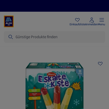
Angebote
Einkaufsliste
Anmelden
Menu
Suche