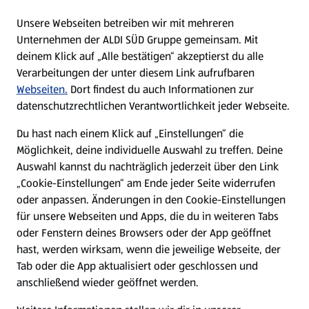
E-Ladestationen
Unsere Webseiten betreiben wir mit mehreren
Unternehmen der ALDI SÜD Gruppe gemeinsam. Mit
Nachhaltigkeit
deinem Klick auf „Alle bestätigen“ akzeptierst du alle
Verarbeitungen der unter diesem Link aufrufbaren
Karriere
Webseiten.
Dort findest du auch Informationen zur
datenschutzrechtlichen Verantwortlichkeit jeder Webseite.
Presse
Du hast nach einem Klick auf „Einstellungen“ die
Möglichkeit, deine individuelle Auswahl zu treffen. Deine
Hilfe & Kontakt
Auswahl kannst du nachträglich jederzeit über den Link
(öffnet in einem neuen Tab)
„Cookie-Einstellungen“ am Ende jeder Seite widerrufen
oder anpassen. Änderungen in den Cookie-Einstellungen
Unternehmen
für unsere Webseiten und Apps, die du in weiteren Tabs
oder Fenstern deines Browsers oder der App geöffnet
hast, werden wirksam, wenn die jeweilige Webseite, der
Folge uns hier:
Tab oder die App aktualisiert oder geschlossen und
anschließend wieder geöffnet werden.
Jetzt die ALDI SÜD App downloaden