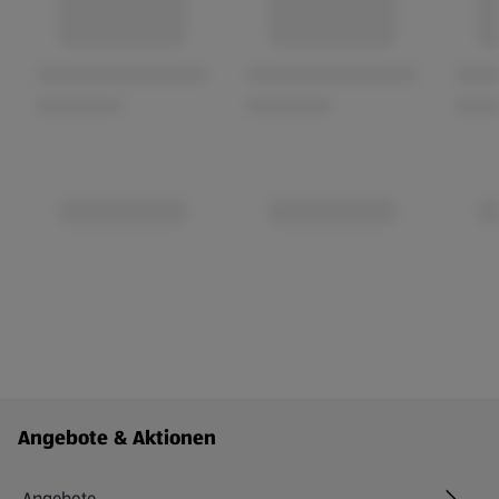
Fußzeilenmenü - weitere Links
Angebote & Aktionen
Angebote