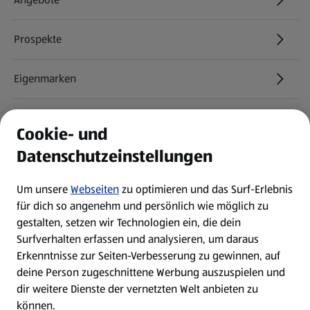
Prospekte
Eigenmarken
ALDI Services
Cookie- und
Datenschutzeinstellungen
Newsletter
Um unsere
Webseiten
zu optimieren und das Surf-Erlebnis
WhatsApp
für dich so angenehm und persönlich wie möglich zu
gestalten, setzen wir Technologien ein, die dein
Surfverhalten erfassen und analysieren, um daraus
Über ALDI SÜD
Erkenntnisse zur Seiten-Verbesserung zu gewinnen, auf
deine Person zugeschnittene Werbung auszuspielen und
Filialen
dir weitere Dienste der vernetzten Welt anbieten zu
können.