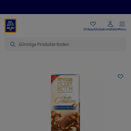
Angebote
Einkaufsliste
Anmelden
Menu
Suche