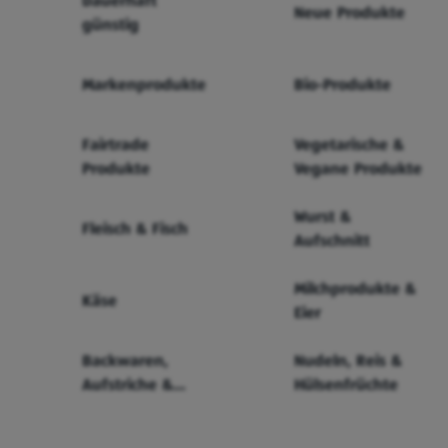
Dauerhaft
Neue Produkte
günstig
Markenprodukte
Bio-Produkte
Fairtrade
Vegetarische &
Produkte
Vegane Produkte
Wurst &
Fleisch & Fisch
Aufschnitt
Milchprodukte &
Käse
Eier
Backwaren,
Nudeln, Reis &
Aufstriche &
Hülsenfrüchte
Cerealien