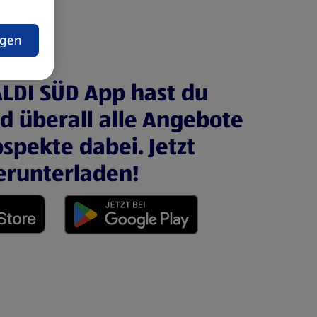
t
ngen
ALDI SÜD App hast du
nd überall alle Angebote
spekte dabei. Jetzt
erunterladen!
 neuen Tab)
(öffnet in einem neuen Tab)