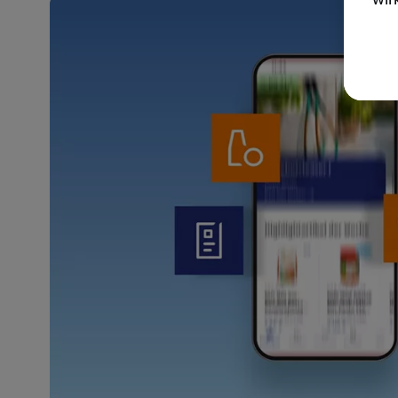
akt
wer
Weit
Dat
Übe