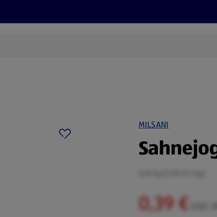
Rezepte und Tipps
Nachhaltigkeit
ALDI Services
MILSANI
Sahnejog
0,15 kg (2,60 €/1 kg)
0,39 €
inkl. 