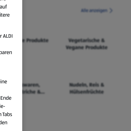
auf
Alle anzeigen
itere
r ALDI
Fairtrade Produkte
Vegetarische &
Vegane Produkte
fbaren
eine
Backwaren,
Nudeln, Reis &
Aufstriche &
Hülsenfrüchte
 Ende
Cerealien
ie-
n Tabs
rden