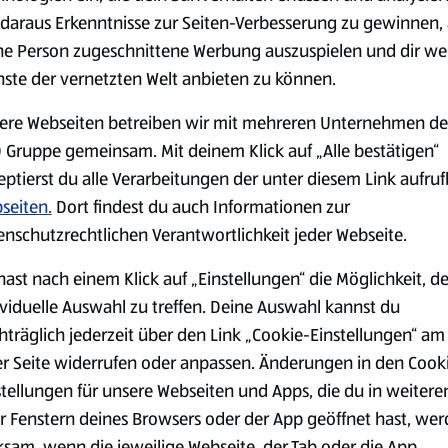
daraus Erkenntnisse zur Seiten-Verbesserung zu gewinnen, 
serem Sortiment.
ne Person zugeschnittene Werbung auszuspielen und dir we
nste der vernetzten Welt anbieten zu können.
ere Webseiten betreiben wir mit mehreren Unternehmen de
Markenprodukte
Bio-Produkte
 Gruppe gemeinsam. Mit deinem Klick auf „Alle bestätigen“
eptierst du alle Verarbeitungen der unter diesem Link aufru
seiten.
Dort findest du auch Informationen zur
enschutzrechtlichen Verantwortlichkeit jeder Webseite.
hast nach einem Klick auf „Einstellungen“ die Möglichkeit, d
Käse
Milchprodukte &
ividuelle Auswahl zu treffen. Deine Auswahl kannst du
Eier
hträglich jederzeit über den Link „Cookie-Einstellungen“ am
er Seite widerrufen oder anpassen. Änderungen in den Cook
stellungen für unsere Webseiten und Apps, die du in weitere
r Fenstern deines Browsers oder der App geöffnet hast, we
ksam, wenn die jeweilige Webseite, der Tab oder die App