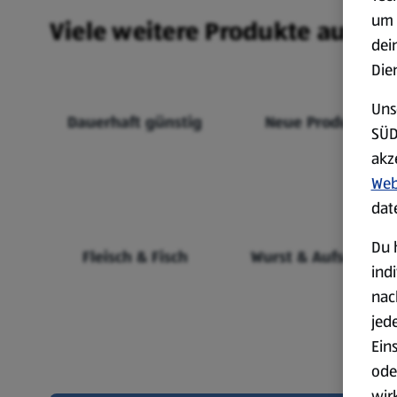
um 
Viele weitere Produkte aus un
dei
Die
Uns
Dauerhaft günstig
Neue Produkte
SÜD
akz
Web
dat
Du 
Fleisch & Fisch
Wurst & Aufschnitt
ind
nac
jed
Ein
ode
wir