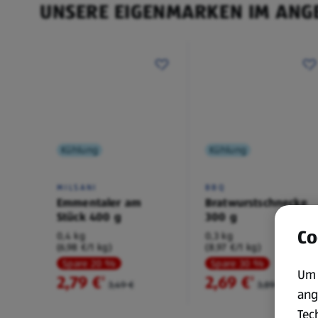
UNSERE EIGENMARKEN IM ANG
Kühlung
Kühlung
MILSANI
BBQ
Emmentaler am
Bratwurstschnecke
Stück 400 g
300 g
Co
0,4 kg
0,3 kg
(6,98 €/1 kg)
(8,97 €/1 kg)
Spare 20 %
Spare 30 %
Um 
2,79 €
2,69 €
²
²
3,49 €
3,89 €
ang
Tec