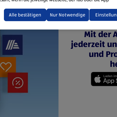
ualisiert oder geschlossen und anschließend wieder geöffne
den.
Alle bestätigen
Nur Notwendige
Einstellu
ere Informationen stellen wir dir in unserer
Mit der 
enschutzerklärung zur Verfügung.
jederzeit u
rsicht der Webseitenbetreiber und Datenschutzerklärungen
und Pro
h
(öffnet in einem