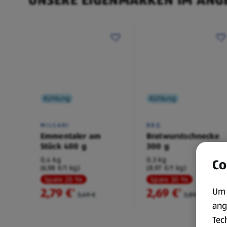
Kühlung
Kühlung
MILSANI
BBQ
Emmentaler am
Bratwurstschnecke
Stück 400 g
300 g
0,4 kg
0,3 kg
Co
(6,98 €/1 kg)
(8,97 €/1 kg)
Spare 20 %
Spare 30 %
2,79 €
2,69 €
Um 
²
²
3,49 €
3,89 €
ang
Tec