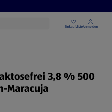
Angebote
Einkaufsliste
Anmelden
laktosefrei 3,8 % 500
ch-Maracuja