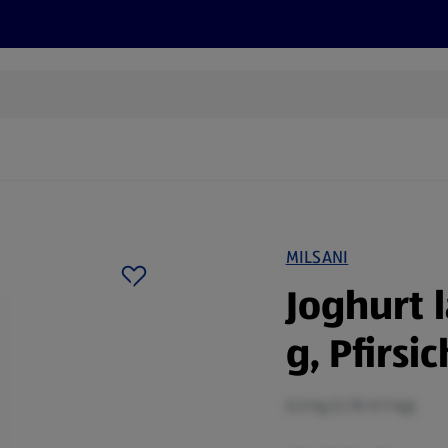
Rezepte und Tipps
Nachhaltigkeit
ALDI Services
MILSANI
Joghurt 
g, Pfirsi
0,5 kg (1,78 €/1 kg)