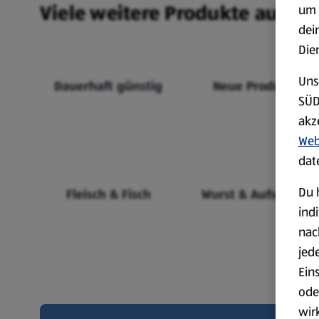
Viele weitere Produkte aus un
um 
dei
Die
Uns
Dauerhaft günstig
Neue Produkte
SÜD
akz
Web
dat
Du 
Fleisch & Fisch
Wurst & Aufschnitt
ind
nac
jed
Ein
ode
wir