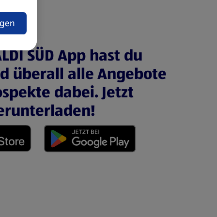
t
ngen
ALDI SÜD App hast du
nd überall alle Angebote
spekte dabei. Jetzt
erunterladen!
 neuen Tab)
(öffnet in einem neuen Tab)