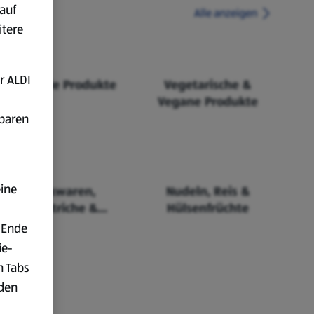
auf
Alle anzeigen
itere
r ALDI
Fairtrade Produkte
Vegetarische &
Vegane Produkte
fbaren
eine
Backwaren,
Nudeln, Reis &
Aufstriche &
Hülsenfrüchte
Cerealien
 Ende
ie-
n Tabs
rden