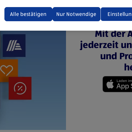
ualisiert oder geschlossen und anschließend wieder geöffne
den.
Alle bestätigen
Nur Notwendige
Einstellu
ere Informationen stellen wir dir in unserer
Mit der 
enschutzerklärung zur Verfügung.
jederzeit u
rsicht der Webseitenbetreiber und Datenschutzerklärungen
und Pro
h
(öffnet in einem