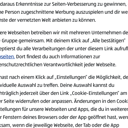
serem Sortiment.
daraus Erkenntnisse zur Seiten-Verbesserung zu gewinnen, 
ne Person zugeschnittene Werbung auszuspielen und dir we
nste der vernetzten Welt anbieten zu können.
ere Webseiten betreiben wir mit mehreren Unternehmen de
Markenprodukte
Bio-Produkte
 Gruppe gemeinsam. Mit deinem Klick auf „Alle bestätigen“
eptierst du alle Verarbeitungen der unter diesem Link aufru
seiten.
Dort findest du auch Informationen zur
enschutzrechtlichen Verantwortlichkeit jeder Webseite.
hast nach einem Klick auf „Einstellungen“ die Möglichkeit, d
Käse
Milchprodukte &
Eier
ividuelle Auswahl zu treffen. Deine Auswahl kannst du
hträglich jederzeit über den Link „Cookie-Einstellungen“ am
er Seite widerrufen oder anpassen. Änderungen in den Cook
stellungen für unsere Webseiten und Apps, die du in weitere
r Fenstern deines Browsers oder der App geöffnet hast, we
ksam, wenn die jeweilige Webseite, der Tab oder die App