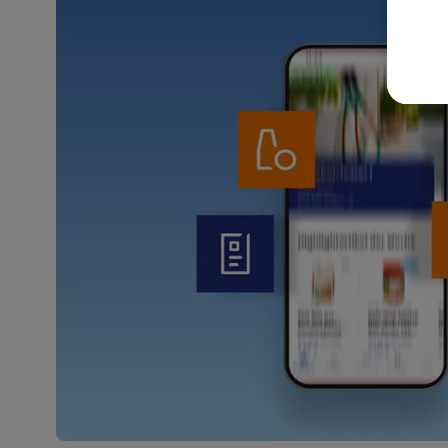
akt
wer
Weit
Dat
Übe