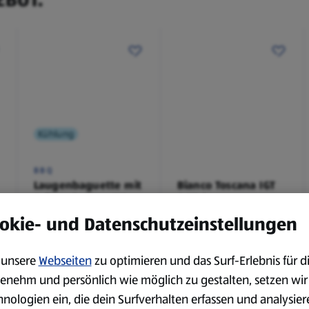
Kühlung
BBQ
Laugenbaguette mit
Bianco Toscana IGT
Kräuterbutter 175 g
0,75 l
0,18 kg
0,75 l
okie- und Datenschutzeinstellungen
(4,51 €/1 kg)
(3,72 €/1 l)
Spare 38 %
Spare 20 %
0,79 €
2,79 €
unsere
Webseiten
zu optimieren und das Surf-Erlebnis für d
²
²
1,29 €
3,49 €
enehm und persönlich wie möglich zu gestalten, setzen wir
hnologien ein, die dein Surfverhalten erfassen und analysier