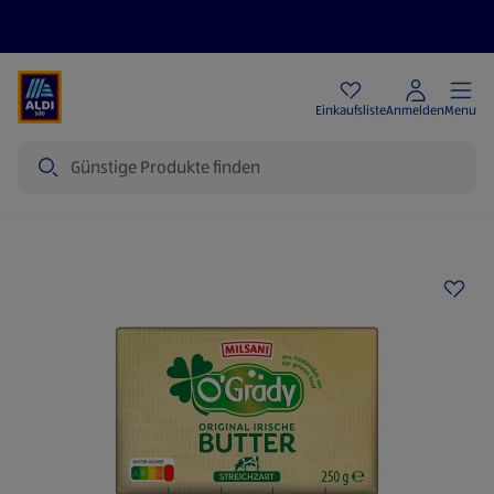
Angebote
Einkaufsliste
Anmelden
Menu
Suche