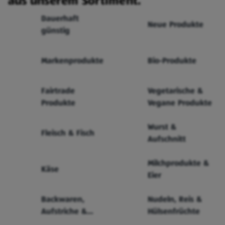
aus unserem Sortiment.
Dauerhaft
Neue Produkte
günstig
Markenprodukte
Bio-Produkte
Fairtrade
Vegetarische &
Produkte
Vegane Produkte
Wurst &
Fleisch & Fisch
Aufschnitt
Milchprodukte &
Käse
Eier
Backwaren,
Nudeln, Reis &
Aufstriche &
Hülsenfrüchte
Cerealien