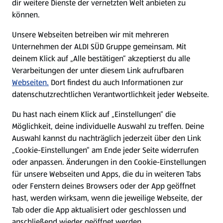
dir weitere Dienste der vernetzten Welt anbieten zu
können.
E-Ladestationen
Unsere Webseiten betreiben wir mit mehreren
Unternehmen der ALDI SÜD Gruppe gemeinsam. Mit
Nachhaltigkeit
deinem Klick auf „Alle bestätigen“ akzeptierst du alle
Verarbeitungen der unter diesem Link aufrufbaren
Karriere
Webseiten.
Dort findest du auch Informationen zur
datenschutzrechtlichen Verantwortlichkeit jeder Webseite.
Presse
Du hast nach einem Klick auf „Einstellungen“ die
Möglichkeit, deine individuelle Auswahl zu treffen. Deine
Hilfe & Kontakt
Auswahl kannst du nachträglich jederzeit über den Link
(öffnet in einem neuen Tab)
„Cookie-Einstellungen“ am Ende jeder Seite widerrufen
oder anpassen. Änderungen in den Cookie-Einstellungen
Unternehmen
für unsere Webseiten und Apps, die du in weiteren Tabs
oder Fenstern deines Browsers oder der App geöffnet
hast, werden wirksam, wenn die jeweilige Webseite, der
Folge uns hier:
Tab oder die App aktualisiert oder geschlossen und
anschließend wieder geöffnet werden.