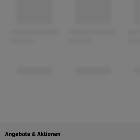
Fußzeilenmenü - weitere Links
Angebote & Aktionen