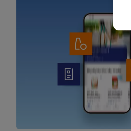
akt
wer
Weit
Dat
Übe