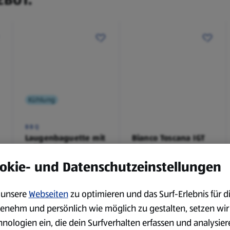
Kühlung
BBQ
Laugenbaguette mit
Bianco Toscana IGT
Kräuterbutter 175 g
0,75 l
0,18 kg
0,75 l
okie- und Datenschutzeinstellungen
(4,51 €/1 kg)
(3,72 €/1 l)
Spare 38 %
Spare 20 %
0,79 €
2,79 €
unsere
Webseiten
zu optimieren und das Surf-Erlebnis für d
²
²
1,29 €
3,49 €
enehm und persönlich wie möglich zu gestalten, setzen wir
hnologien ein, die dein Surfverhalten erfassen und analysier