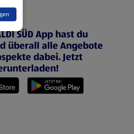
t
ngen
ALDI SÜD App hast du
nd überall alle Angebote
spekte dabei. Jetzt
erunterladen!
 neuen Tab)
(öffnet in einem neuen Tab)