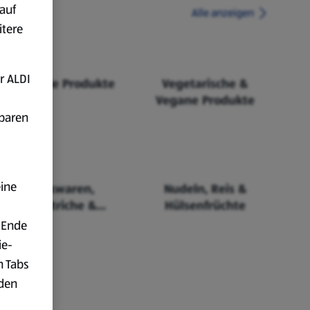
auf
Alle anzeigen
itere
r ALDI
Fairtrade Produkte
Vegetarische &
Vegane Produkte
fbaren
eine
Backwaren,
Nudeln, Reis &
Aufstriche &
Hülsenfrüchte
Cerealien
 Ende
ie-
n Tabs
rden