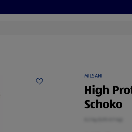
Rezepte und Tipps
Nachhaltigkeit
ALDI Services
MILSANI
High Pro
Schoko
0,2 kg (5,95 €/1 kg)