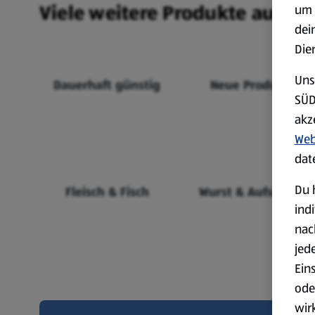
Viele weitere Produkte aus un
um 
dei
Die
Uns
Dauerhaft günstig
Neue Produkte
SÜD
akz
Web
dat
Du 
Fleisch & Fisch
Wurst & Aufschnitt
ind
nac
jed
Ein
ode
wir