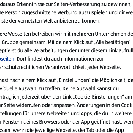
serem Sortiment.
daraus Erkenntnisse zur Seiten-Verbesserung zu gewinnen, 
ne Person zugeschnittene Werbung auszuspielen und dir we
nste der vernetzten Welt anbieten zu können.
ere Webseiten betreiben wir mit mehreren Unternehmen de
Markenprodukte
Bio-Produkte
 Gruppe gemeinsam. Mit deinem Klick auf „Alle bestätigen“
eptierst du alle Verarbeitungen der unter diesem Link aufru
seiten.
Dort findest du auch Informationen zur
enschutzrechtlichen Verantwortlichkeit jeder Webseite.
hast nach einem Klick auf „Einstellungen“ die Möglichkeit, d
Käse
Milchprodukte &
Eier
ividuelle Auswahl zu treffen. Deine Auswahl kannst du
hträglich jederzeit über den Link „Cookie-Einstellungen“ am
er Seite widerrufen oder anpassen. Änderungen in den Cook
stellungen für unsere Webseiten und Apps, die du in weitere
r Fenstern deines Browsers oder der App geöffnet hast, we
ksam, wenn die jeweilige Webseite, der Tab oder die App