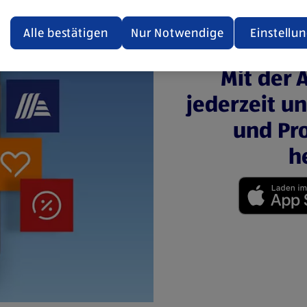
ualisiert oder geschlossen und anschließend wieder geöffne
den.
Alle bestätigen
Nur Notwendige
Einstellu
ere Informationen stellen wir dir in unserer
Mit der 
enschutzerklärung zur Verfügung.
jederzeit u
rsicht der Webseitenbetreiber und Datenschutzerklärungen
und Pro
h
(öffnet in einem