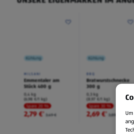
Kühlung
Kühlung
MILSANI
BBQ
Emmentaler am
Bratwurstschnecke
Stück 400 g
300 g
0,4 kg
0,3 kg
Co
(6,98 €/1 kg)
(8,97 €/1 kg)
Spare 20 %
Spare 30 %
2,79 €
2,69 €
Um 
²
²
3,49 €
3,89 €
ang
Tec