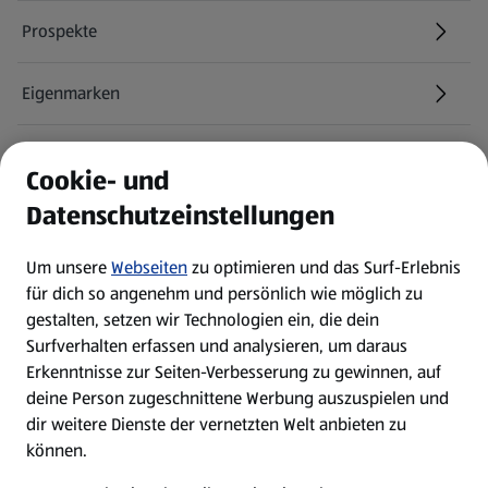
Prospekte
Eigenmarken
ALDI Services
Cookie- und
Datenschutzeinstellungen
Newsletter
Um unsere
Webseiten
zu optimieren und das Surf-Erlebnis
WhatsApp
für dich so angenehm und persönlich wie möglich zu
gestalten, setzen wir Technologien ein, die dein
Surfverhalten erfassen und analysieren, um daraus
Über ALDI SÜD
Erkenntnisse zur Seiten-Verbesserung zu gewinnen, auf
deine Person zugeschnittene Werbung auszuspielen und
Filialen
dir weitere Dienste der vernetzten Welt anbieten zu
können.
E-Ladestationen