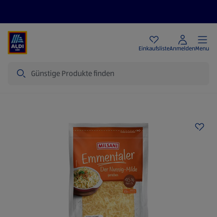
Angebote
Einkaufsliste
Anmelden
Menu
Suche