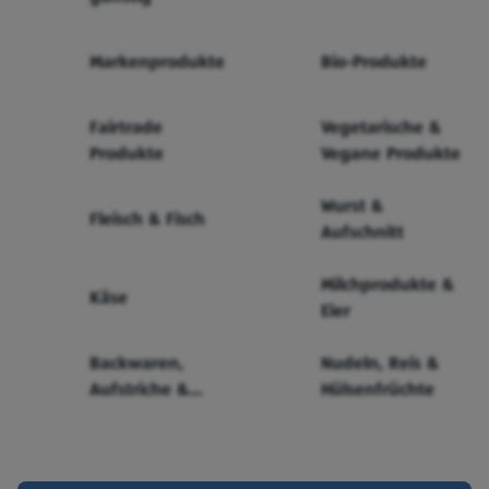
Markenprodukte
Bio-Produkte
Fairtrade
Vegetarische &
Produkte
Vegane Produkte
Wurst &
Fleisch & Fisch
Aufschnitt
Milchprodukte &
Käse
Eier
Backwaren,
Nudeln, Reis &
Aufstriche &
Hülsenfrüchte
Cerealien