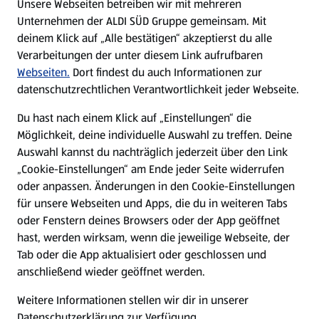
Unsere Webseiten betreiben wir mit mehreren
Unternehmen der ALDI SÜD Gruppe gemeinsam. Mit
Nachhaltigkeit
deinem Klick auf „Alle bestätigen“ akzeptierst du alle
Verarbeitungen der unter diesem Link aufrufbaren
Karriere
Webseiten.
Dort findest du auch Informationen zur
datenschutzrechtlichen Verantwortlichkeit jeder Webseite.
Presse
Du hast nach einem Klick auf „Einstellungen“ die
Möglichkeit, deine individuelle Auswahl zu treffen. Deine
Hilfe & Kontakt
Auswahl kannst du nachträglich jederzeit über den Link
(öffnet in einem neuen Tab)
„Cookie-Einstellungen“ am Ende jeder Seite widerrufen
oder anpassen. Änderungen in den Cookie-Einstellungen
Unternehmen
für unsere Webseiten und Apps, die du in weiteren Tabs
oder Fenstern deines Browsers oder der App geöffnet
hast, werden wirksam, wenn die jeweilige Webseite, der
Folge uns hier:
Tab oder die App aktualisiert oder geschlossen und
anschließend wieder geöffnet werden.
Jetzt die ALDI SÜD App downloaden
Weitere Informationen stellen wir dir in unserer
Datenschutzerklärung zur Verfügung.