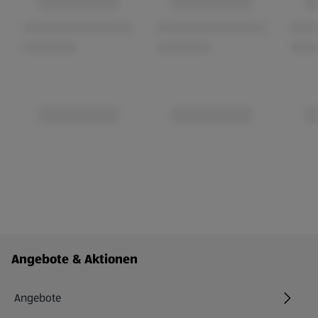
Fußzeilenmenü - weitere Links
Angebote & Aktionen
Angebote