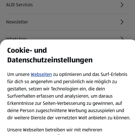
ALDI Services
Newsletter
WhatsApp
Cookie- und
Über ALDI SÜD
Datenschutzeinstellungen
Um unsere
Webseiten
zu optimieren und das Surf-Erlebnis
Filialen
für dich so angenehm und persönlich wie möglich zu
gestalten, setzen wir Technologien ein, die dein
E-Ladestationen
Surfverhalten erfassen und analysieren, um daraus
Erkenntnisse zur Seiten-Verbesserung zu gewinnen, auf
Nachhaltigkeit
deine Person zugeschnittene Werbung auszuspielen und
dir weitere Dienste der vernetzten Welt anbieten zu können.
Karriere
Unsere Webseiten betreiben wir mit mehreren