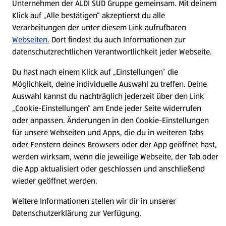
Unternehmen der ALDI SÜD Gruppe gemeinsam. Mit deinem
Presse
Klick auf „Alle bestätigen“ akzeptierst du alle
Verarbeitungen der unter diesem Link aufrufbaren
Webseiten.
Dort findest du auch Informationen zur
Hilfe & Kontakt
(öffnet in einem neuen Tab)
datenschutzrechtlichen Verantwortlichkeit jeder Webseite.
Unternehmen
Du hast nach einem Klick auf „Einstellungen“ die
Möglichkeit, deine individuelle Auswahl zu treffen. Deine
Auswahl kannst du nachträglich jederzeit über den Link
Folge uns hier:
„Cookie-Einstellungen“ am Ende jeder Seite widerrufen
oder anpassen. Änderungen in den Cookie-Einstellungen
für unsere Webseiten und Apps, die du in weiteren Tabs
Jetzt die ALDI SÜD App downloaden
oder Fenstern deines Browsers oder der App geöffnet hast,
werden wirksam, wenn die jeweilige Webseite, der Tab oder
die App aktualisiert oder geschlossen und anschließend
wieder geöffnet werden.
Weitere Informationen stellen wir dir in unserer
Datenschutzerklärung zur Verfügung.
Datenschutz- und Richtlinienmenü
(öffnet in einem neuen Tab)
Cookie-Einstellungen
Garantieportal