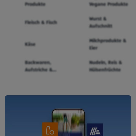
Produkte
Vegane Produkte
Wurst &
Fleisch & Fisch
Aufschnitt
Milchprodukte &
Käse
Eier
Backwaren,
Nudeln, Reis &
Aufstriche &
Hülsenfrüchte
Cerealien