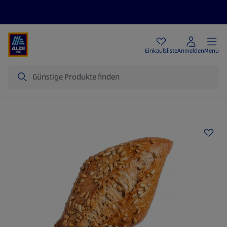
Angebote
Einkaufsliste
Anmelden
Menu
Suche