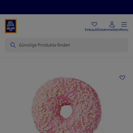
Angebote
Einkaufsliste
Anmelden
Menu
Suche