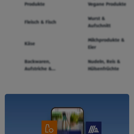
Produkte
Vegane Produkte
Wurst &
Fleisch & Fisch
Aufschnitt
Milchprodukte &
Käse
Eier
Backwaren,
Nudeln, Reis &
Aufstriche &
Hülsenfrüchte
Cerealien