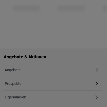
Fußzeilenmenü - weitere Links
Angebote & Aktionen
Angebote
Prospekte
Eigenmarken