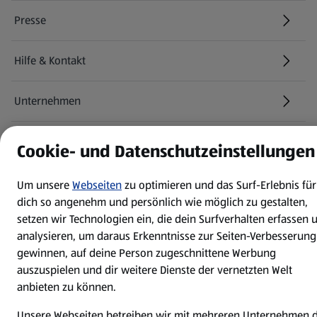
Presse
Hilfe & Kontakt
(öffnet in einem neuen Tab)
Unternehmen
Folge uns hier:
Cookie- und Datenschutzeinstellungen
Um unsere
Webseiten
zu optimieren und das Surf-Erlebnis für
Jetzt die ALDI SÜD App downloaden
dich so angenehm und persönlich wie möglich zu gestalten,
setzen wir Technologien ein, die dein Surfverhalten erfassen 
analysieren, um daraus Erkenntnisse zur Seiten-Verbesserung
gewinnen, auf deine Person zugeschnittene Werbung
auszuspielen und dir weitere Dienste der vernetzten Welt
anbieten zu können.
Datenschutz- und Richtlinienmenü
(öffnet in einem neuen Tab)
Cookie-Einstellungen
Garantieportal
Unsere Webseiten betreiben wir mit mehreren Unternehmen 