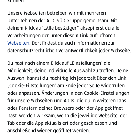
können.
E-Ladestationen
Unsere Webseiten betreiben wir mit mehreren
Unternehmen der ALDI SÜD Gruppe gemeinsam. Mit
Nachhaltigkeit
deinem Klick auf „Alle bestätigen“ akzeptierst du alle
Verarbeitungen der unter diesem Link aufrufbaren
Karriere
Webseiten.
Dort findest du auch Informationen zur
datenschutzrechtlichen Verantwortlichkeit jeder Webseite.
Presse
Du hast nach einem Klick auf „Einstellungen“ die
Möglichkeit, deine individuelle Auswahl zu treffen. Deine
Hilfe & Kontakt
Auswahl kannst du nachträglich jederzeit über den Link
(öffnet in einem neuen Tab)
„Cookie-Einstellungen“ am Ende jeder Seite widerrufen
oder anpassen. Änderungen in den Cookie-Einstellungen
Unternehmen
für unsere Webseiten und Apps, die du in weiteren Tabs
oder Fenstern deines Browsers oder der App geöffnet
hast, werden wirksam, wenn die jeweilige Webseite, der
Folge uns hier:
Tab oder die App aktualisiert oder geschlossen und
anschließend wieder geöffnet werden.
Jetzt die ALDI SÜD App downloaden