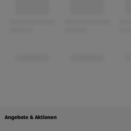
Fußzeilenmenü - weitere Links
Angebote & Aktionen