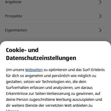
Angebote
Prospekte
Eigenmarken
ALDI Services
Cookie- und
Datenschutzeinstellungen
Newsletter
Um unsere
Webseiten
zu optimieren und das Surf-Erlebnis
WhatsApp
für dich so angenehm und persönlich wie möglich zu
gestalten, setzen wir Technologien ein, die dein
Surfverhalten erfassen und analysieren, um daraus
Über ALDI SÜD
Erkenntnisse zur Seiten-Verbesserung zu gewinnen, auf
deine Person zugeschnittene Werbung auszuspielen und
Filialen
dir weitere Dienste der vernetzten Welt anbieten zu