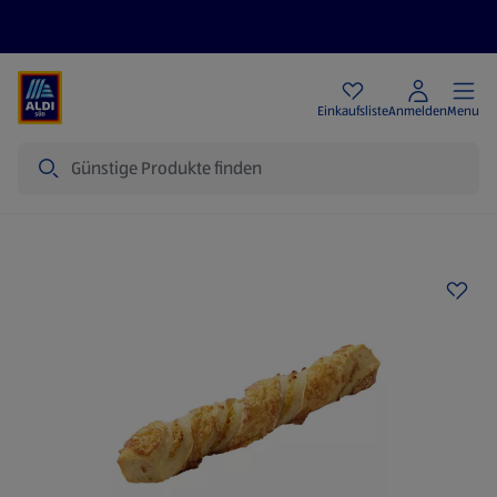
Angebote
Einkaufsliste
Anmelden
Menu
Suche