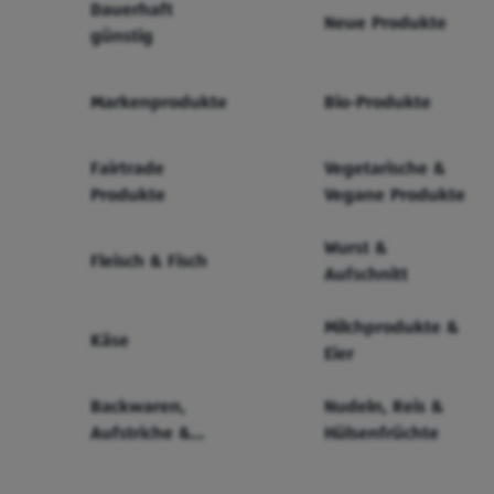
Dauerhaft
Neue Produkte
günstig
Markenprodukte
Bio-Produkte
Fairtrade
Vegetarische &
Produkte
Vegane Produkte
Wurst &
Fleisch & Fisch
Aufschnitt
Milchprodukte &
Käse
Eier
Backwaren,
Nudeln, Reis &
Aufstriche &
Hülsenfrüchte
Cerealien