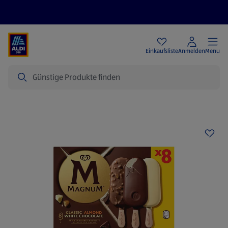
Angebote
Einkaufsliste
Anmelden
Menu
Suche