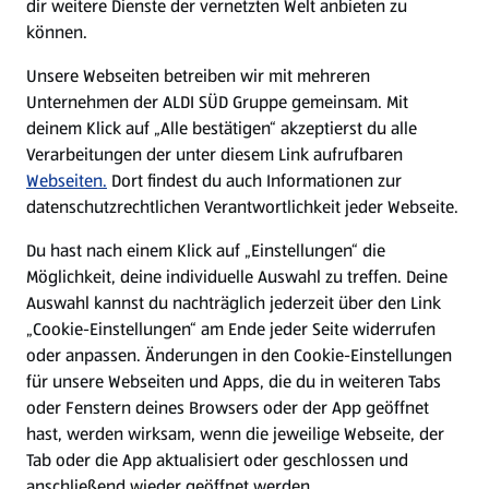
dir weitere Dienste der vernetzten Welt anbieten zu
können.
E-Ladestationen
Unsere Webseiten betreiben wir mit mehreren
Unternehmen der ALDI SÜD Gruppe gemeinsam. Mit
Nachhaltigkeit
deinem Klick auf „Alle bestätigen“ akzeptierst du alle
Verarbeitungen der unter diesem Link aufrufbaren
Karriere
Webseiten.
Dort findest du auch Informationen zur
datenschutzrechtlichen Verantwortlichkeit jeder Webseite.
Presse
Du hast nach einem Klick auf „Einstellungen“ die
Möglichkeit, deine individuelle Auswahl zu treffen. Deine
Hilfe & Kontakt
Auswahl kannst du nachträglich jederzeit über den Link
(öffnet in einem neuen Tab)
„Cookie-Einstellungen“ am Ende jeder Seite widerrufen
oder anpassen. Änderungen in den Cookie-Einstellungen
Unternehmen
für unsere Webseiten und Apps, die du in weiteren Tabs
oder Fenstern deines Browsers oder der App geöffnet
hast, werden wirksam, wenn die jeweilige Webseite, der
Folge uns hier:
Tab oder die App aktualisiert oder geschlossen und
anschließend wieder geöffnet werden.