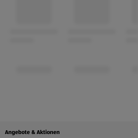
Fußzeilenmenü - weitere Links
Angebote & Aktionen