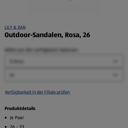
LILY & DAN
Outdoor-Sandalen, Rosa, 26
Wähle aus den verfügbaren Optionen:
Farbe
Farbe-
Größe
Größe-
Verfügbarkeit in der Filiale prüfen
Produktdetails
Je Paar
26 - 33