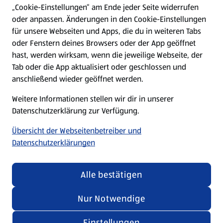
„Cookie-Einstellungen“ am Ende jeder Seite widerrufen
oder anpassen. Änderungen in den Cookie-Einstellungen
Unternehmen
für unsere Webseiten und Apps, die du in weiteren Tabs
oder Fenstern deines Browsers oder der App geöffnet
hast, werden wirksam, wenn die jeweilige Webseite, der
Folge uns hier:
Tab oder die App aktualisiert oder geschlossen und
anschließend wieder geöffnet werden.
Jetzt die ALDI SÜD App downloaden
Weitere Informationen stellen wir dir in unserer
Datenschutzerklärung zur Verfügung.
Übersicht der Webseitenbetreiber und
Datenschutzerklärungen
Datenschutz- und Richtlinienmenü
(öffnet in einem neuen Tab)
Cookie-Einstellungen
Garantieportal
Alle bestätigen
Impressum
Datenschutzerklärung
Nur Notwendige
Nutzungsbedingungen
Security Policy
Einstellungen