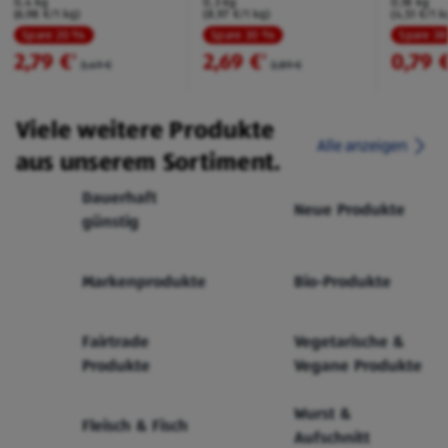
0,4 kg
0,3 kg
0,18 kg
(6,98 €/1 kg)
(8,97 €/1 kg)
(4,51 €/1 k
Spare 20 %
Spare 30 %
Spare 3
2,79 €
2,69 €
0,79 
²
²
3,49 €
3,89 €
Viele weitere Produkte
Alle anzeigen
aus unserem Sortiment.
Dauerhaft
Neue Produkte
günstig
Markenprodukte
Bio-Produkte
Fairtrade
Vegetarische &
Produkte
Vegane Produkte
Wurst &
Fleisch & Fisch
Aufschnitt