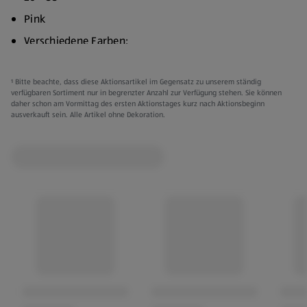
Pink
Verschiedene Farben:
Grau/Blau
¹ Bitte beachte, dass diese Aktionsartikel im Gegensatz zu unserem ständig
Hellblau/Pink
verfügbaren Sortiment nur in begrenzter Anzahl zur Verfügung stehen. Sie können
daher schon am Vormittag des ersten Aktionstages kurz nach Aktionsbeginn
Schwarz
ausverkauft sein. Alle Artikel ohne Dekoration.
Wasserbasiertes PU
Kleidung kann gegen Vorlage des Kassenbons innerhalb
von 3 Monaten ab Kaufdatum umgetauscht werden.