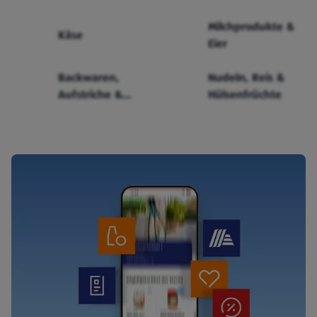
Milchprodukte &
Käse
Eier
Backwaren,
Nudeln, Reis &
Aufstriche &
Hülsenfrüchte
Cerealien