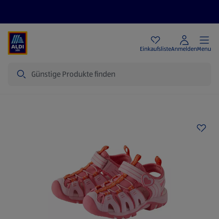
Angebote
Einkaufsliste
Anmelden
Menu
Suche