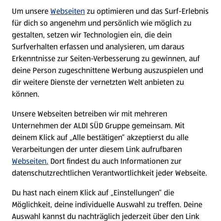
Um unsere
Webseiten
zu optimieren und das Surf-Erlebnis
WhatsApp
für dich so angenehm und persönlich wie möglich zu
gestalten, setzen wir Technologien ein, die dein
Surfverhalten erfassen und analysieren, um daraus
Über ALDI SÜD
Erkenntnisse zur Seiten-Verbesserung zu gewinnen, auf
deine Person zugeschnittene Werbung auszuspielen und
Filialen
dir weitere Dienste der vernetzten Welt anbieten zu
können.
E-Ladestationen
Unsere Webseiten betreiben wir mit mehreren
Unternehmen der ALDI SÜD Gruppe gemeinsam. Mit
Nachhaltigkeit
deinem Klick auf „Alle bestätigen“ akzeptierst du alle
Verarbeitungen der unter diesem Link aufrufbaren
Karriere
Webseiten.
Dort findest du auch Informationen zur
datenschutzrechtlichen Verantwortlichkeit jeder Webseite.
Presse
Du hast nach einem Klick auf „Einstellungen“ die
Möglichkeit, deine individuelle Auswahl zu treffen. Deine
Hilfe & Kontakt
Auswahl kannst du nachträglich jederzeit über den Link
(öffnet in einem neuen Tab)