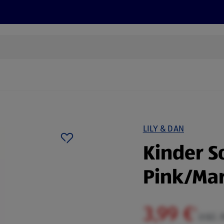
Rezepte und Tipps
Nachhaltigkeit
ALDI Services
LILY & DAN
Kinder S
Pink/Mar
3,99 €
¹
inkl.