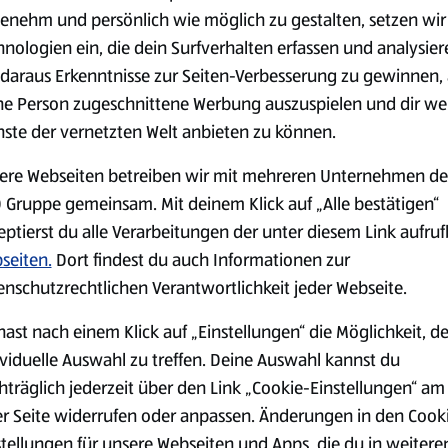
(4,51 €/1 kg)
(3,72 €/1 l)
enehm und persönlich wie möglich zu gestalten, setzen wir
Spare 38 %
Spare 20 %
hnologien ein, die dein Surfverhalten erfassen und analysier
0,79 €
2,79 €
²
²
1,29 €
3,49 €
daraus Erkenntnisse zur Seiten-Verbesserung zu gewinnen, 
ne Person zugeschnittene Werbung auszuspielen und dir we
nste der vernetzten Welt anbieten zu können.
serem Sortiment.
ere Webseiten betreiben wir mit mehreren Unternehmen de
 Gruppe gemeinsam. Mit deinem Klick auf „Alle bestätigen“
eptierst du alle Verarbeitungen der unter diesem Link aufru
Markenprodukte
Bio-Produkte
seiten.
Dort findest du auch Informationen zur
enschutzrechtlichen Verantwortlichkeit jeder Webseite.
hast nach einem Klick auf „Einstellungen“ die Möglichkeit, d
ividuelle Auswahl zu treffen. Deine Auswahl kannst du
hträglich jederzeit über den Link „Cookie-Einstellungen“ am
Käse
Milchprodukte &
er Seite widerrufen oder anpassen. Änderungen in den Cook
Eier
stellungen für unsere Webseiten und Apps, die du in weitere