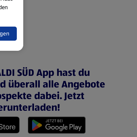
rden
t
ngen
ALDI SÜD App hast du
nd überall alle Angebote
spekte dabei. Jetzt
erunterladen!