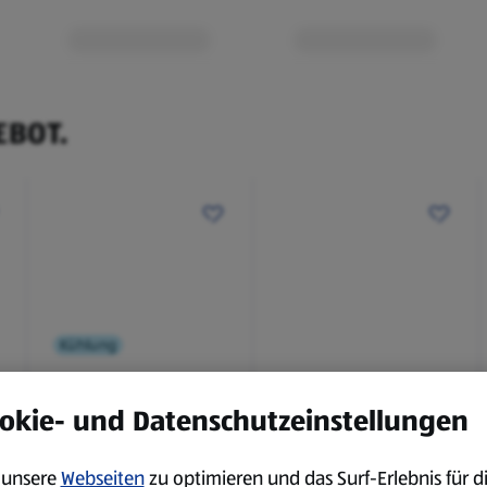
rhalb von 3
EBOT.
Kühlung
BBQ
okie- und Datenschutzeinstellungen
Laugenbaguette mit
Bianco Toscana IGT
Kräuterbutter 175 g
0,75 l
unsere
Webseiten
zu optimieren und das Surf-Erlebnis für d
0,18 kg
0,75 l