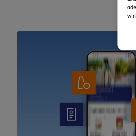
ode
wir
akt
wer
Weit
Dat
Übe