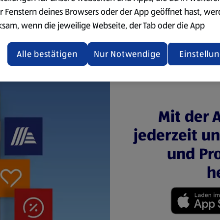
r Fenstern deines Browsers oder der App geöffnet hast, we
ksam, wenn die jeweilige Webseite, der Tab oder die App
ualisiert oder geschlossen und anschließend wieder geöffne
den.
Alle bestätigen
Nur Notwendige
Einstellu
ere Informationen stellen wir dir in unserer
enschutzerklärung zur Verfügung.
rsicht der Webseitenbetreiber und Datenschutzerklärungen
Mit der 
jederzeit u
und Pro
h