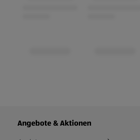
Fußzeilenmenü - weitere Links
Angebote & Aktionen