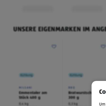
Pink / Marineblau
Kleidung kann gegen Vorlage des Kassenbons inne
Monaten ab Kaufdatum umgetauscht werden.
UNSERE EIGENMARKEN IM ANG
Kühlung
Kühlung
MILSANI
BBQ
Co
Emmentaler am
Bratwurstschnecke
Stück 400 g
300 g
Um 
0,4 kg
0,3 kg