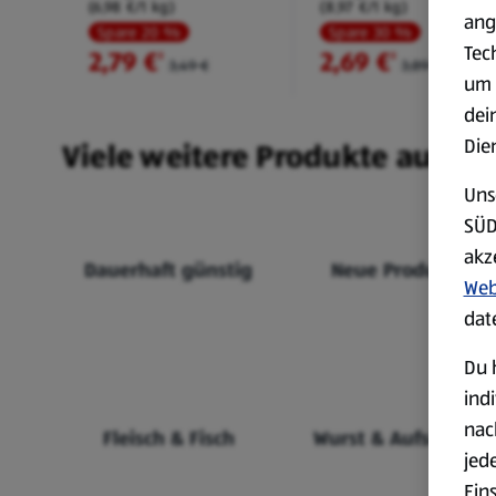
(6,98 €/1 kg)
(8,97 €/1 kg)
ang
Spare 20 %
Spare 30 %
Tec
2,79 €
2,69 €
²
²
3,49 €
3,89 €
um 
dei
Die
Viele weitere Produkte aus un
Uns
SÜD
akz
Dauerhaft günstig
Neue Produkte
Web
dat
Du 
ind
nac
Fleisch & Fisch
Wurst & Aufschnitt
jed
Ein