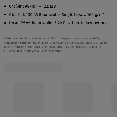
Größen: 98/104 – 122/128
Oberteil: 100 % Baumwolle, Single Jersey, 160 g/m²
Hose: 95 % Baumwolle, 5 % Elasthan, Jersey gerippt
200 g/m²"
Vor dem ersten Tragen waschen
¹ Bitte beachte, dass diese Aktionsartikel im Gegensatz zu unserem ständig
verfügbaren Sortiment nur in begrenzter Anzahl zur Verfügung stehen. Sie können
Mit ähnlichen Farben waschen
daher schon am Vormittag des ersten Aktionstages kurz nach Aktionsbeginn
ausverkauft sein. Alle Artikel ohne Dekoration.
Auf links waschen und bügeln
Bitte Feinwaschmittel verwenden
Feucht in Form ziehen
Set mit einem T-Shirt und einer Radlerhose
Weiche und bequeme Baumwollstoffe mit süßen Prints
für Mädchen
Kurzärmeliges T-Shirt mit Rundhalsausschnitt
Radlerhose mit elastischem Bund