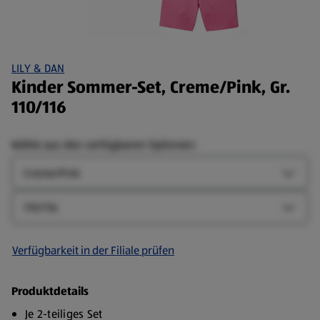
LILY & DAN
Kinder Sommer-Set, Creme/Pink, Gr.
110/116
Wähle aus den verfügbaren Optionen:
Farbe
Farbe-
Größe
Größe-
Verfügbarkeit in der Filiale prüfen
Produktdetails
Je 2-teiliges Set