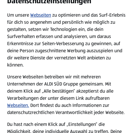
Datenschutzeinstellungen
Newsletter
Um unsere
Webseiten
zu optimieren und das Surf-Erlebnis
WhatsApp
für dich so angenehm und persönlich wie möglich zu
gestalten, setzen wir Technologien ein, die dein
Surfverhalten erfassen und analysieren, um daraus
Über ALDI SÜD
Erkenntnisse zur Seiten-Verbesserung zu gewinnen, auf
deine Person zugeschnittene Werbung auszuspielen und
Filialen
dir weitere Dienste der vernetzten Welt anbieten zu
können.
E-Ladestationen
Unsere Webseiten betreiben wir mit mehreren
Unternehmen der ALDI SÜD Gruppe gemeinsam. Mit
Nachhaltigkeit
deinem Klick auf „Alle bestätigen“ akzeptierst du alle
Verarbeitungen der unter diesem Link aufrufbaren
Karriere
Webseiten.
Dort findest du auch Informationen zur
datenschutzrechtlichen Verantwortlichkeit jeder Webseite.
Presse
Du hast nach einem Klick auf „Einstellungen“ die
Möglichkeit, deine individuelle Auswahl zu treffen. Deine