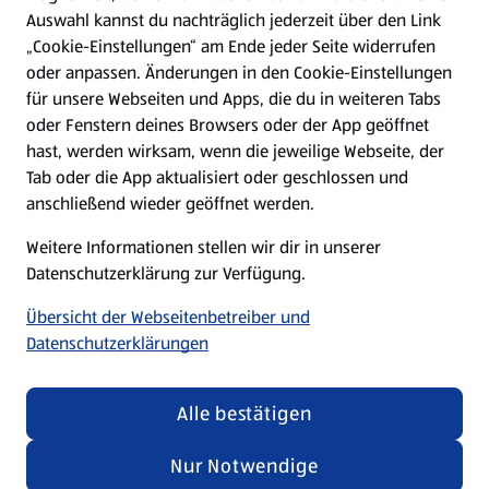
Hilfe & Kontakt
Auswahl kannst du nachträglich jederzeit über den Link
(öffnet in einem neuen Tab)
„Cookie-Einstellungen“ am Ende jeder Seite widerrufen
oder anpassen. Änderungen in den Cookie-Einstellungen
Unternehmen
für unsere Webseiten und Apps, die du in weiteren Tabs
oder Fenstern deines Browsers oder der App geöffnet
hast, werden wirksam, wenn die jeweilige Webseite, der
Folge uns hier:
Tab oder die App aktualisiert oder geschlossen und
anschließend wieder geöffnet werden.
Jetzt die ALDI SÜD App downloaden
Weitere Informationen stellen wir dir in unserer
Datenschutzerklärung zur Verfügung.
Übersicht der Webseitenbetreiber und
Datenschutzerklärungen
Datenschutz- und Richtlinienmenü
(öffnet in einem neuen Tab)
Cookie-Einstellungen
Garantieportal
Alle bestätigen
Impressum
Datenschutzerklärung
Nur Notwendige
Nutzungsbedingungen
Security Policy