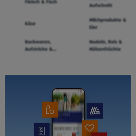
Fleisch & Fisch
Aufschnitt
Milchprodukte &
Käse
Eier
Backwaren,
Nudeln, Reis &
Aufstriche &
Hülsenfrüchte
Cerealien