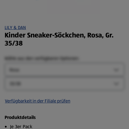
LILY & DAN
Kinder Sneaker-Söckchen, Rosa, Gr.
35/38
Wähle aus den verfügbaren Optionen:
Farbe
Farbe-
Größe
Größe-
Verfügbarkeit in der Filiale prüfen
Produktdetails
Je 3er Pack