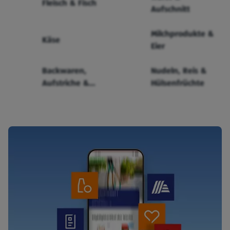
Fleisch & Fisch
Aufschnitt
Milchprodukte &
Käse
Eier
Backwaren,
Nudeln, Reis &
Aufstriche &
Hülsenfrüchte
Cerealien