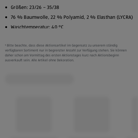
Größen: 23/26 – 35/38
76 % Baumwolle, 22 % Polyamid, 2 % Elasthan (LYCRA)
Waschtemperatur: 40 °C
Trocknergeeignet (niedrige Temperatur)
¹ Bitte beachte, dass diese Aktionsartikel im Gegensatz zu unserem ständig
Bügelfähig (niedrige Temperatur)
verfügbaren Sortiment nur in begrenzter Anzahl zur Verfügung stehen. Sie können
daher schon am Vormittag des ersten Aktionstages kurz nach Aktionsbeginn
Verschiedene Farben:
ausverkauft sein. Alle Artikel ohne Dekoration.
Pink
Lila
Blau
Grau
Schwarz
Kleidung kann gegen Vorlage des Kassenbons innerhalb
von 3 Monaten ab Kaufdatum umgetauscht werden.