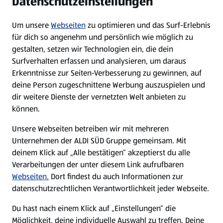
Datenschutzeinstellungen
Newsletter
Um unsere
Webseiten
zu optimieren und das Surf-Erlebnis
WhatsApp
für dich so angenehm und persönlich wie möglich zu
gestalten, setzen wir Technologien ein, die dein
Surfverhalten erfassen und analysieren, um daraus
Über ALDI SÜD
Erkenntnisse zur Seiten-Verbesserung zu gewinnen, auf
deine Person zugeschnittene Werbung auszuspielen und
Filialen
dir weitere Dienste der vernetzten Welt anbieten zu
können.
E-Ladestationen
Unsere Webseiten betreiben wir mit mehreren
Unternehmen der ALDI SÜD Gruppe gemeinsam. Mit
Nachhaltigkeit
deinem Klick auf „Alle bestätigen“ akzeptierst du alle
Verarbeitungen der unter diesem Link aufrufbaren
Karriere
Webseiten.
Dort findest du auch Informationen zur
datenschutzrechtlichen Verantwortlichkeit jeder Webseite.
Presse
Du hast nach einem Klick auf „Einstellungen“ die
Möglichkeit, deine individuelle Auswahl zu treffen. Deine