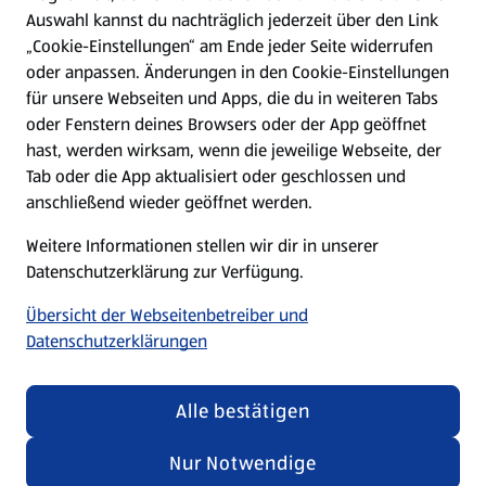
Hilfe & Kontakt
Auswahl kannst du nachträglich jederzeit über den Link
(öffnet in einem neuen Tab)
„Cookie-Einstellungen“ am Ende jeder Seite widerrufen
oder anpassen. Änderungen in den Cookie-Einstellungen
Unternehmen
für unsere Webseiten und Apps, die du in weiteren Tabs
oder Fenstern deines Browsers oder der App geöffnet
hast, werden wirksam, wenn die jeweilige Webseite, der
Folge uns hier:
Tab oder die App aktualisiert oder geschlossen und
anschließend wieder geöffnet werden.
Jetzt die ALDI SÜD App downloaden
Weitere Informationen stellen wir dir in unserer
Datenschutzerklärung zur Verfügung.
Übersicht der Webseitenbetreiber und
Datenschutzerklärungen
Datenschutz- und Richtlinienmenü
(öffnet in einem neuen Tab)
Cookie-Einstellungen
Garantieportal
Alle bestätigen
Impressum
Datenschutzerklärung
Nur Notwendige
Nutzungsbedingungen
Security Policy