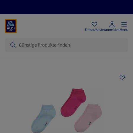
Angebote
Einkaufsliste
Anmelden
Menu
Suche