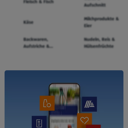
Fleisch & Fisch
Aufschnitt
Milchprodukte &
Käse
Eier
Backwaren,
Nudeln, Reis &
Aufstriche &
Hülsenfrüchte
Cerealien