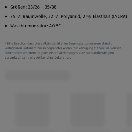
Größen: 23/26 – 35/38
76 % Baumwolle, 22 % Polyamid, 2 % Elasthan (LYCRA)
Waschtemperatur: 40 °C
Trocknergeeignet (niedrige Temperatur)
¹ Bitte beachte, dass diese Aktionsartikel im Gegensatz zu unserem ständig
Bügelfähig (niedrige Temperatur)
verfügbaren Sortiment nur in begrenzter Anzahl zur Verfügung stehen. Sie können
daher schon am Vormittag des ersten Aktionstages kurz nach Aktionsbeginn
Verschiedene Farben:
ausverkauft sein. Alle Artikel ohne Dekoration.
Pink
Lila
Blau
Grau
Schwarz
Kleidung kann gegen Vorlage des Kassenbons innerhalb
von 3 Monaten ab Kaufdatum umgetauscht werden.