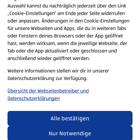
Hilfe & Kontakt
Auswahl kannst du nachträglich jederzeit über den Link
(öffnet in einem neuen Tab)
„Cookie-Einstellungen“ am Ende jeder Seite widerrufen
oder anpassen. Änderungen in den Cookie-Einstellungen
Unternehmen
für unsere Webseiten und Apps, die du in weiteren Tabs
oder Fenstern deines Browsers oder der App geöffnet
hast, werden wirksam, wenn die jeweilige Webseite, der
Folge uns hier:
Tab oder die App aktualisiert oder geschlossen und
anschließend wieder geöffnet werden.
Jetzt die ALDI SÜD App downloaden
Weitere Informationen stellen wir dir in unserer
Datenschutzerklärung zur Verfügung.
Übersicht der Webseitenbetreiber und
Datenschutzerklärungen
Datenschutz- und Richtlinienmenü
(öffnet in einem neuen Tab)
Cookie-Einstellungen
Garantieportal
Alle bestätigen
Impressum
Datenschutzerklärung
Nur Notwendige
Nutzungsbedingungen
Security Policy