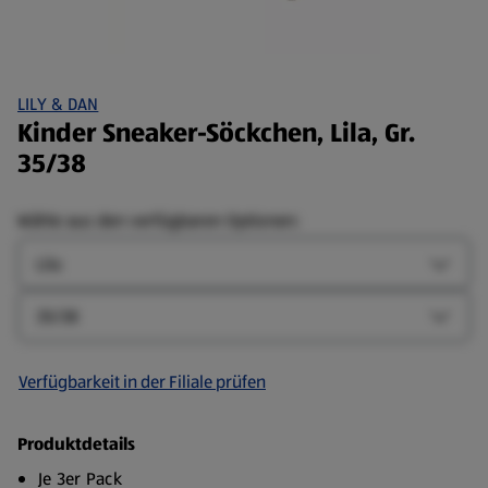
LILY & DAN
Kinder Sneaker-Söckchen, Lila, Gr.
35/38
Wähle aus den verfügbaren Optionen:
Farbe
Farbe-
Größe
Größe-
Verfügbarkeit in der Filiale prüfen
Produktdetails
Je 3er Pack