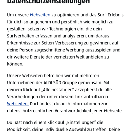
Datenschutzeinstellungen
Newsletter
Um unsere
Webseiten
zu optimieren und das Surf-Erlebnis
WhatsApp
für dich so angenehm und persönlich wie möglich zu
gestalten, setzen wir Technologien ein, die dein
Surfverhalten erfassen und analysieren, um daraus
Über ALDI SÜD
Erkenntnisse zur Seiten-Verbesserung zu gewinnen, auf
deine Person zugeschnittene Werbung auszuspielen und
Filialen
dir weitere Dienste der vernetzten Welt anbieten zu
können.
E-Ladestationen
Unsere Webseiten betreiben wir mit mehreren
Unternehmen der ALDI SÜD Gruppe gemeinsam. Mit
Nachhaltigkeit
deinem Klick auf „Alle bestätigen“ akzeptierst du alle
Verarbeitungen der unter diesem Link aufrufbaren
Karriere
Webseiten.
Dort findest du auch Informationen zur
datenschutzrechtlichen Verantwortlichkeit jeder Webseite.
Presse
Du hast nach einem Klick auf „Einstellungen“ die
Möglichkeit, deine individuelle Auswahl zu treffen. Deine