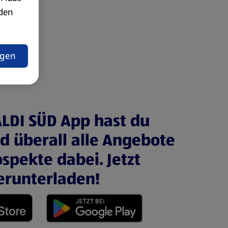
rden
t
ngen
ALDI SÜD App hast du
nd überall alle Angebote
spekte dabei. Jetzt
erunterladen!