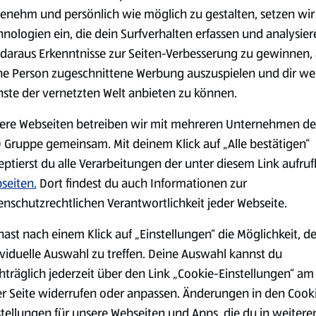
(4,51 €/1 kg)
(3,72 €/1 l)
enehm und persönlich wie möglich zu gestalten, setzen wir
Spare 38 %
Spare 20 %
hnologien ein, die dein Surfverhalten erfassen und analysier
0,79 €
2,79 €
²
²
1,29 €
3,49 €
daraus Erkenntnisse zur Seiten-Verbesserung zu gewinnen, 
ne Person zugeschnittene Werbung auszuspielen und dir we
nste der vernetzten Welt anbieten zu können.
serem Sortiment.
ere Webseiten betreiben wir mit mehreren Unternehmen de
 Gruppe gemeinsam. Mit deinem Klick auf „Alle bestätigen“
eptierst du alle Verarbeitungen der unter diesem Link aufru
Markenprodukte
Bio-Produkte
seiten.
Dort findest du auch Informationen zur
enschutzrechtlichen Verantwortlichkeit jeder Webseite.
hast nach einem Klick auf „Einstellungen“ die Möglichkeit, d
ividuelle Auswahl zu treffen. Deine Auswahl kannst du
hträglich jederzeit über den Link „Cookie-Einstellungen“ am
Käse
Milchprodukte &
er Seite widerrufen oder anpassen. Änderungen in den Cook
Eier
stellungen für unsere Webseiten und Apps, die du in weitere