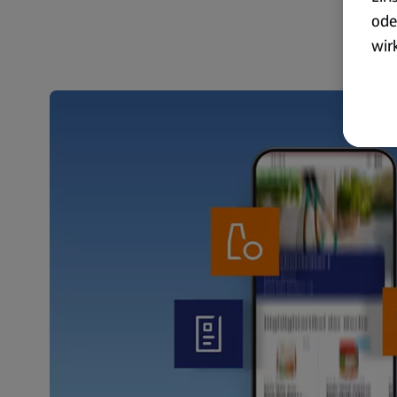
ode
wir
akt
wer
Weit
Dat
Übe