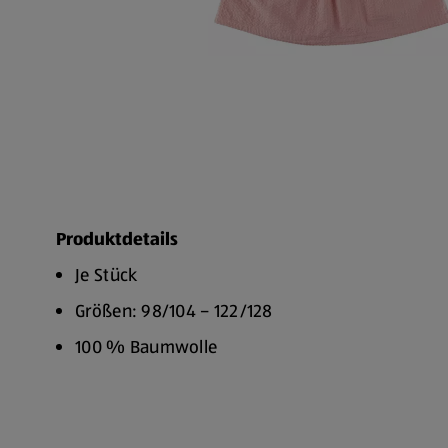
Produktdetails
Je Stück
Größen: 98/104 – 122/128
100 % Baumwolle
Wäsche vor Gebrauch waschen
Bitte auf links mit ähnlichen Farben waschen