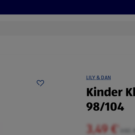
Rezepte und Tipps
Nachhaltigkeit
ALDI Services
LILY & DAN
Kinder Kl
98/104
3,49 €
¹
inkl.