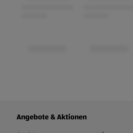
Fußzeilenmenü - weitere Links
Angebote & Aktionen