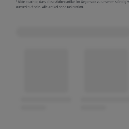
Lockere Passform
¹ Bitte beachte, dass diese Aktionsartikel im Gegensatz zu unserem ständi
ausverkauft sein. Alle Artikel ohne Dekoration.
Farben: Blau oder Koralle
Kleidung kann gegen Vorlage des Kassenbons inne
Monaten ab Kaufdatum umgetauscht werden.