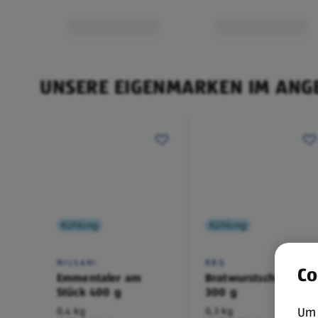
UNSERE EIGENMARKEN IM ANG
Kühlung
Kühlung
MILSANI
BBQ
Co
Emmentaler am
Bratwurstschnecke
Stück 400 g
300 g
Um 
0,4 kg
0,3 kg