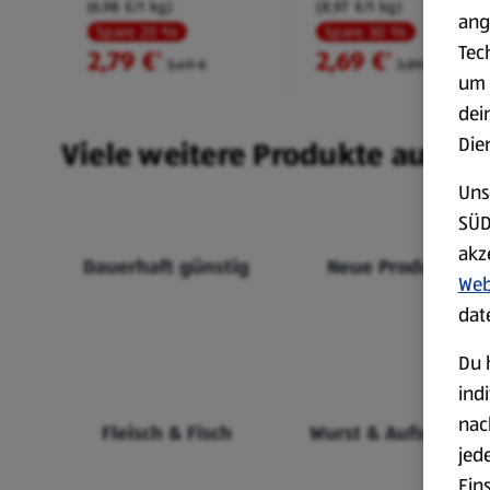
(6,98 €/1 kg)
(8,97 €/1 kg)
ang
Spare 20 %
Spare 30 %
Tec
2,79 €
2,69 €
²
²
3,49 €
3,89 €
um 
dei
Die
Viele weitere Produkte aus un
Uns
SÜD
akz
Dauerhaft günstig
Neue Produkte
Web
dat
Du 
ind
nac
Fleisch & Fisch
Wurst & Aufschnitt
jed
Ein