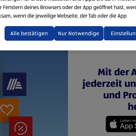
r Fenstern deines Browsers oder der App geöffnet hast, we
ksam, wenn die jeweilige Webseite, der Tab oder die App
ualisiert oder geschlossen und anschließend wieder geöffne
den.
Alle bestätigen
Nur Notwendige
Einstellu
ere Informationen stellen wir dir in unserer
enschutzerklärung zur Verfügung.
rsicht der Webseitenbetreiber und Datenschutzerklärungen
Mit der 
jederzeit u
und Pro
h