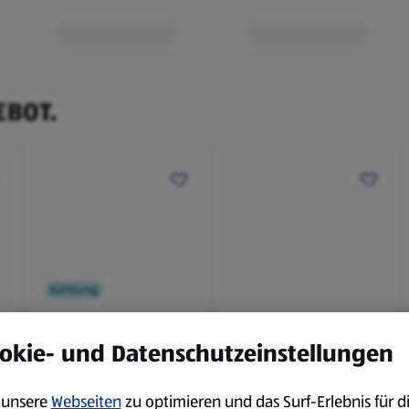
EBOT.
Kühlung
BBQ
okie- und Datenschutzeinstellungen
Laugenbaguette mit
Bianco Toscana IGT
Kräuterbutter 175 g
0,75 l
unsere
Webseiten
zu optimieren und das Surf-Erlebnis für d
0,18 kg
0,75 l