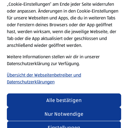
„Cookie-Einstellungen“ am Ende jeder Seite widerrufen
oder anpassen. Änderungen in den Cookie-Einstellungen
Unternehmen
für unsere Webseiten und Apps, die du in weiteren Tabs
oder Fenstern deines Browsers oder der App geöffnet
hast, werden wirksam, wenn die jeweilige Webseite, der
Folge uns hier:
Tab oder die App aktualisiert oder geschlossen und
anschließend wieder geöffnet werden.
Jetzt die ALDI SÜD App downloaden
Weitere Informationen stellen wir dir in unserer
Datenschutzerklärung zur Verfügung.
Übersicht der Webseitenbetreiber und
Datenschutzerklärungen
Datenschutz- und Richtlinienmenü
(öffnet in einem neuen Tab)
Cookie-Einstellungen
Garantieportal
Alle bestätigen
Impressum
Datenschutzerklärung
Nur Notwendige
Nutzungsbedingungen
Security Policy
Einstellungen