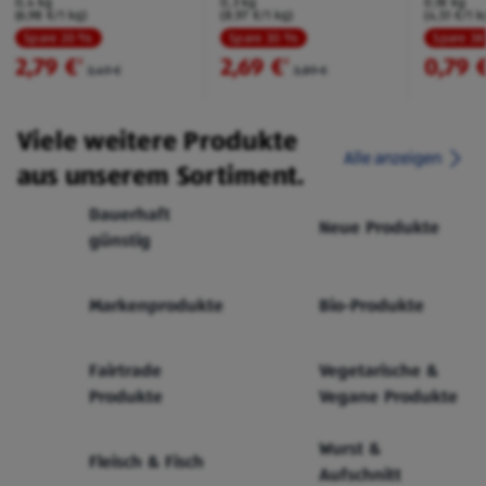
0,4 kg
0,3 kg
0,18 kg
(6,98 €/1 kg)
(8,97 €/1 kg)
(4,51 €/1 k
Spare 20 %
Spare 30 %
Spare 3
2,79 €
2,69 €
0,79 
²
²
3,49 €
3,89 €
Viele weitere Produkte
Alle anzeigen
aus unserem Sortiment.
Dauerhaft
Neue Produkte
günstig
Markenprodukte
Bio-Produkte
Fairtrade
Vegetarische &
Produkte
Vegane Produkte
Wurst &
Fleisch & Fisch
Aufschnitt