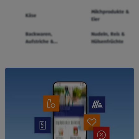
Milchprodukte &
Käse
Eier
Backwaren,
Nudeln, Reis &
Aufstriche &
Hülsenfrüchte
Cerealien