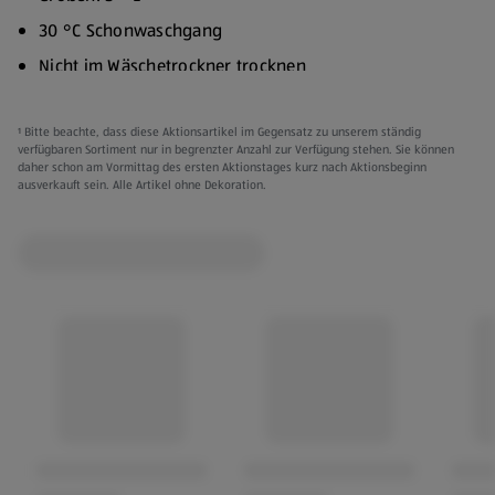
30 °C Schonwaschgang
Nicht im Wäschetrockner trocknen
Nicht bügeln
¹ Bitte beachte, dass diese Aktionsartikel im Gegensatz zu unserem ständig
Extra Slim Fit
verfügbaren Sortiment nur in begrenzter Anzahl zur Verfügung stehen. Sie können
daher schon am Vormittag des ersten Aktionstages kurz nach Aktionsbeginn
Verschiedene Modelle:
ausverkauft sein. Alle Artikel ohne Dekoration.
Weiß:
Rumpfmaterial: 91 % Polyester (recycelt), 9 %
Elasthan
Spitze: 55 % Polyamid (recycelt), 33 % Polyamid
(konventionell), 12 % Elasthan
Zwickel: 100 % Baumwolle
Grün:
Futter vorne: 91 % Polyester (recycelt), 9 %
Elasthan