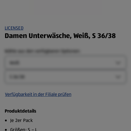
LICENSED
Damen Unterwäsche, Weiß, S 36/38
Wähle aus den verfügbaren Optionen:
Farbe
Farbe-
Größe
Größe-
Verfügbarkeit in der Filiale prüfen
Produktdetails
Je 2er Pack
Größen: S – L