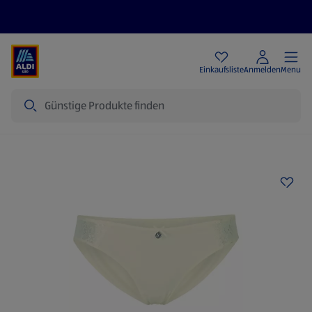
Angebote
Einkaufsliste
Anmelden
Menu
Suche