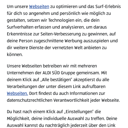
Um unsere
Webseiten
zu optimieren und das Surf-Erlebnis
WhatsApp
für dich so angenehm und persönlich wie möglich zu
gestalten, setzen wir Technologien ein, die dein
Surfverhalten erfassen und analysieren, um daraus
Über ALDI SÜD
Erkenntnisse zur Seiten-Verbesserung zu gewinnen, auf
deine Person zugeschnittene Werbung auszuspielen und
Filialen
dir weitere Dienste der vernetzten Welt anbieten zu
können.
E-Ladestationen
Unsere Webseiten betreiben wir mit mehreren
Unternehmen der ALDI SÜD Gruppe gemeinsam. Mit
Nachhaltigkeit
deinem Klick auf „Alle bestätigen“ akzeptierst du alle
Verarbeitungen der unter diesem Link aufrufbaren
Karriere
Webseiten.
Dort findest du auch Informationen zur
datenschutzrechtlichen Verantwortlichkeit jeder Webseite.
Presse
Du hast nach einem Klick auf „Einstellungen“ die
Möglichkeit, deine individuelle Auswahl zu treffen. Deine
Hilfe & Kontakt
Auswahl kannst du nachträglich jederzeit über den Link
(öffnet in einem neuen Tab)