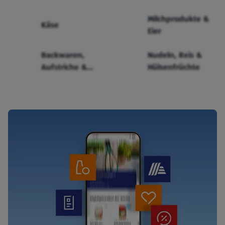
Milchprodukte &
Käse
Eier
Backwaren,
Nudeln, Reis &
Aufstriche &
Hülsenfrüchte
Cerealien