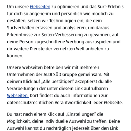
Um unsere
Webseiten
zu optimieren und das Surf-Erlebnis
WhatsApp
für dich so angenehm und persönlich wie möglich zu
gestalten, setzen wir Technologien ein, die dein
Surfverhalten erfassen und analysieren, um daraus
Über ALDI SÜD
Erkenntnisse zur Seiten-Verbesserung zu gewinnen, auf
deine Person zugeschnittene Werbung auszuspielen und
Filialen
dir weitere Dienste der vernetzten Welt anbieten zu
können.
E-Ladestationen
Unsere Webseiten betreiben wir mit mehreren
Unternehmen der ALDI SÜD Gruppe gemeinsam. Mit
Nachhaltigkeit
deinem Klick auf „Alle bestätigen“ akzeptierst du alle
Verarbeitungen der unter diesem Link aufrufbaren
Karriere
Webseiten.
Dort findest du auch Informationen zur
datenschutzrechtlichen Verantwortlichkeit jeder Webseite.
Presse
Du hast nach einem Klick auf „Einstellungen“ die
Möglichkeit, deine individuelle Auswahl zu treffen. Deine
Hilfe & Kontakt
Auswahl kannst du nachträglich jederzeit über den Link
(öffnet in einem neuen Tab)