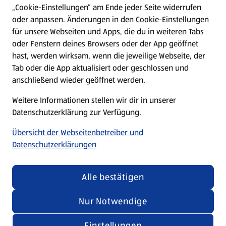
„Cookie-Einstellungen“ am Ende jeder Seite widerrufen
oder anpassen. Änderungen in den Cookie-Einstellungen
Unternehmen
für unsere Webseiten und Apps, die du in weiteren Tabs
oder Fenstern deines Browsers oder der App geöffnet
hast, werden wirksam, wenn die jeweilige Webseite, der
Folge uns hier:
Tab oder die App aktualisiert oder geschlossen und
anschließend wieder geöffnet werden.
Jetzt die ALDI SÜD App downloaden
Weitere Informationen stellen wir dir in unserer
Datenschutzerklärung zur Verfügung.
Übersicht der Webseitenbetreiber und
Datenschutzerklärungen
Datenschutz- und Richtlinienmenü
(öffnet in einem neuen Tab)
Cookie-Einstellungen
Garantieportal
Alle bestätigen
Impressum
Datenschutzerklärung
Nur Notwendige
Nutzungsbedingungen
Security Policy
Einstellungen