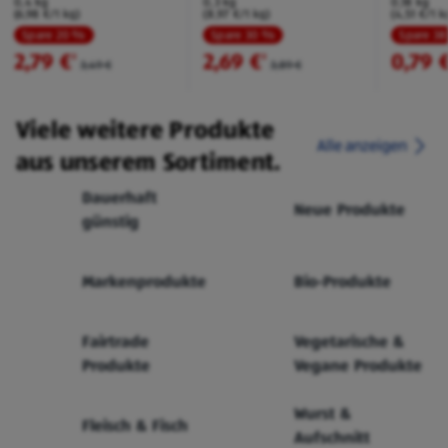
0,4 kg
0,3 kg
0,18 kg
(6,98 €/1 kg)
(8,97 €/1 kg)
(4,51 €/1 k
Spare 20 %
Spare 30 %
Spare 3
2,79 €
2,69 €
0,79 
²
²
3,49 €
3,89 €
Viele weitere Produkte
Alle anzeigen
aus unserem Sortiment.
Dauerhaft
Neue Produkte
günstig
Markenprodukte
Bio-Produkte
Fairtrade
Vegetarische &
Produkte
Vegane Produkte
Wurst &
Fleisch & Fisch
Aufschnitt