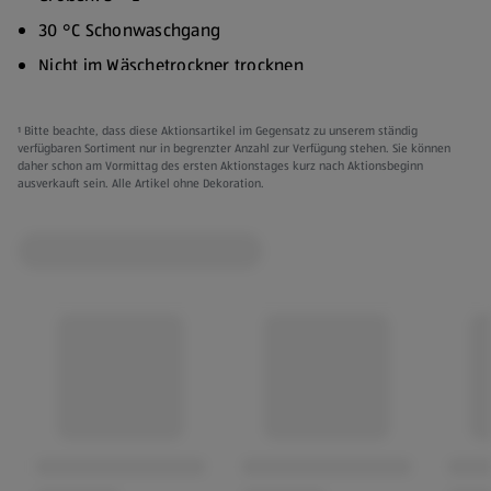
30 °C Schonwaschgang
Nicht im Wäschetrockner trocknen
Nicht bügeln
¹ Bitte beachte, dass diese Aktionsartikel im Gegensatz zu unserem ständig
Extra Slim Fit
verfügbaren Sortiment nur in begrenzter Anzahl zur Verfügung stehen. Sie können
daher schon am Vormittag des ersten Aktionstages kurz nach Aktionsbeginn
Verschiedene Modelle:
ausverkauft sein. Alle Artikel ohne Dekoration.
Weiß:
Rumpfmaterial: 91 % Polyester (recycelt), 9 %
Elasthan
Spitze: 55 % Polyamid (recycelt), 33 % Polyamid
(konventionell), 12 % Elasthan
Zwickel: 100 % Baumwolle
Grün:
Futter vorne: 91 % Polyester (recycelt), 9 %
Elasthan