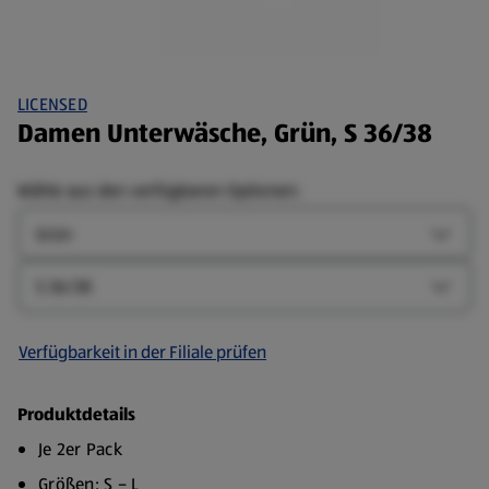
LICENSED
Damen Unterwäsche, Grün, S 36/38
Wähle aus den verfügbaren Optionen:
Farbe
Farbe-
Größe
Größe-
Verfügbarkeit in der Filiale prüfen
Produktdetails
Je 2er Pack
Größen: S – L