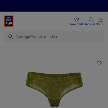
Angebote
Einkaufsliste
Anmelden
Menu
Suche