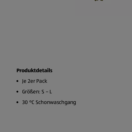
Produktdetails
Je 2er Pack
Größen: S – L
30 °C Schonwaschgang
Nicht im Wäschetrockner trocknen
Nicht bügeln