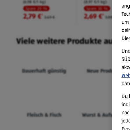
(6,98 €/1 kg)
(8,97 €/1 kg)
ang
Spare 20 %
Spare 30 %
Tec
2,79 €
2,69 €
²
²
3,49 €
3,89 €
um 
dei
Die
Viele weitere Produkte aus un
Uns
SÜD
akz
Dauerhaft günstig
Neue Produkte
Web
dat
Du 
ind
nac
Fleisch & Fisch
Wurst & Aufschnitt
jed
Ein