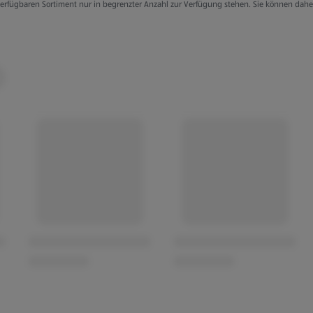
g verfügbaren Sortiment nur in begrenzter Anzahl zur Verfügung stehen. Sie können dah
 9 % Elasthan
lyamid
 % Elasthan
kose, 16 % Elasthan,
, 10 % Elasthan