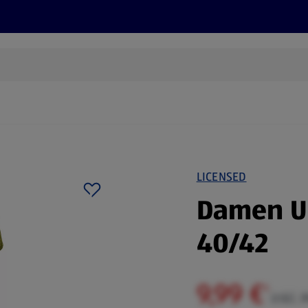
Rezepte und Tipps
Nachhaltigkeit
ALDI Services
LICENSED
Damen U
40/42
9,99 €
¹
inkl. 