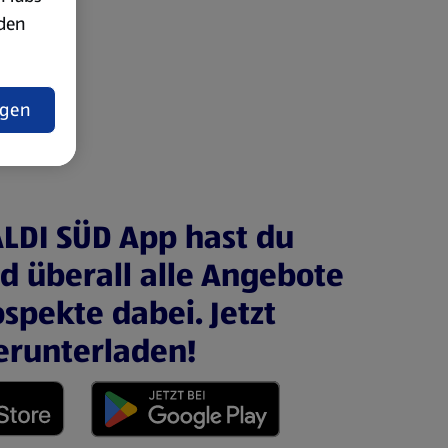
rden
t
ngen
ALDI SÜD App hast du
nd überall alle Angebote
spekte dabei. Jetzt
erunterladen!