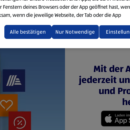
r Fenstern deines Browsers oder der App geöffnet hast, we
ksam, wenn die jeweilige Webseite, der Tab oder die App
ualisiert oder geschlossen und anschließend wieder geöffne
den.
Alle bestätigen
Nur Notwendige
Einstellu
ere Informationen stellen wir dir in unserer
enschutzerklärung zur Verfügung.
rsicht der Webseitenbetreiber und Datenschutzerklärungen
Mit der 
jederzeit u
und Pro
h