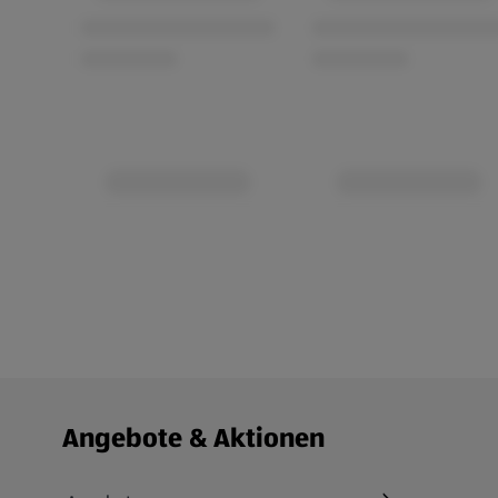
Fußzeilenmenü - weitere Links
Angebote & Aktionen