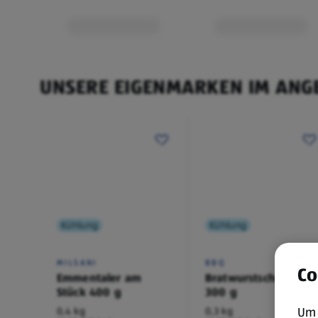
Kleidung kann gegen Vorlage des Kassenbons inne
Monaten ab Kaufdatum umgetauscht werden.
UNSERE EIGENMARKEN IM ANG
Kühlung
Kühlung
MILSANI
BBQ
Co
Emmentaler am
Bratwurstschnecke
Stück 400 g
300 g
Um 
0,4 kg
0,3 kg