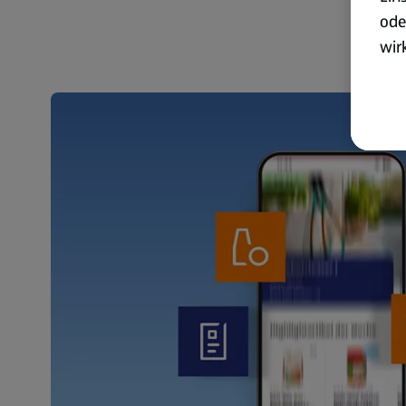
ode
wir
akt
wer
Weit
Dat
Übe