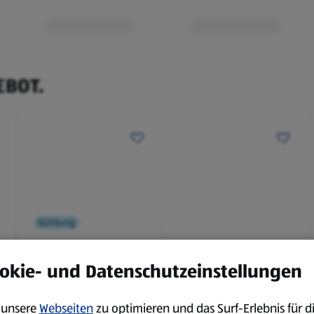
rhalb von 3
EBOT.
Kühlung
BBQ
okie- und Datenschutzeinstellungen
Laugenbaguette mit
Bianco Toscana IGT
Kräuterbutter 175 g
0,75 l
unsere
Webseiten
zu optimieren und das Surf-Erlebnis für d
0,18 kg
0,75 l