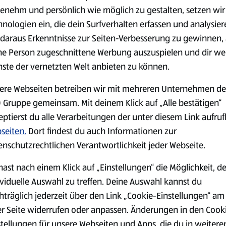
(4,51 €/1 kg)
(3,72 €/1 l)
enehm und persönlich wie möglich zu gestalten, setzen wir
Spare 38 %
Spare 20 %
hnologien ein, die dein Surfverhalten erfassen und analysier
0,79 €
2,79 €
²
²
1,29 €
3,49 €
daraus Erkenntnisse zur Seiten-Verbesserung zu gewinnen, 
ne Person zugeschnittene Werbung auszuspielen und dir we
nste der vernetzten Welt anbieten zu können.
serem Sortiment.
ere Webseiten betreiben wir mit mehreren Unternehmen de
 Gruppe gemeinsam. Mit deinem Klick auf „Alle bestätigen“
eptierst du alle Verarbeitungen der unter diesem Link aufru
Markenprodukte
Bio-Produkte
seiten.
Dort findest du auch Informationen zur
enschutzrechtlichen Verantwortlichkeit jeder Webseite.
hast nach einem Klick auf „Einstellungen“ die Möglichkeit, d
ividuelle Auswahl zu treffen. Deine Auswahl kannst du
hträglich jederzeit über den Link „Cookie-Einstellungen“ am
Käse
Milchprodukte &
er Seite widerrufen oder anpassen. Änderungen in den Cook
Eier
stellungen für unsere Webseiten und Apps, die du in weitere