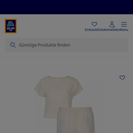
Angebote
Einkaufsliste
Anmelden
Menu
Suche