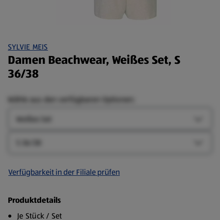
SYLVIE MEIS
Damen Beachwear, Weißes Set, S
36/38
Wähle aus den verfügbaren Optionen:
Farbe
Farbe-
Größe
Größe-
Verfügbarkeit in der Filiale prüfen
Produktdetails
Je Stück / Set