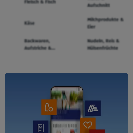
Fleisch & Fisch
Aufschnitt
Milchprodukte &
Käse
Eier
Backwaren,
Nudeln, Reis &
Aufstriche &
Hülsenfrüchte
Cerealien