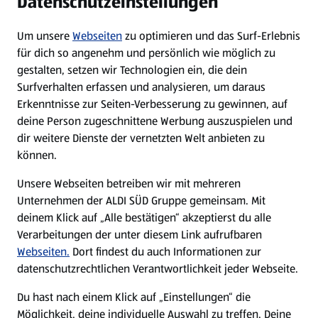
Datenschutzeinstellungen
Newsletter
Um unsere
Webseiten
zu optimieren und das Surf-Erlebnis
WhatsApp
für dich so angenehm und persönlich wie möglich zu
gestalten, setzen wir Technologien ein, die dein
Surfverhalten erfassen und analysieren, um daraus
Über ALDI SÜD
Erkenntnisse zur Seiten-Verbesserung zu gewinnen, auf
deine Person zugeschnittene Werbung auszuspielen und
Filialen
dir weitere Dienste der vernetzten Welt anbieten zu
können.
E-Ladestationen
Unsere Webseiten betreiben wir mit mehreren
Unternehmen der ALDI SÜD Gruppe gemeinsam. Mit
Nachhaltigkeit
deinem Klick auf „Alle bestätigen“ akzeptierst du alle
Verarbeitungen der unter diesem Link aufrufbaren
Karriere
Webseiten.
Dort findest du auch Informationen zur
datenschutzrechtlichen Verantwortlichkeit jeder Webseite.
Presse
Du hast nach einem Klick auf „Einstellungen“ die
Möglichkeit, deine individuelle Auswahl zu treffen. Deine