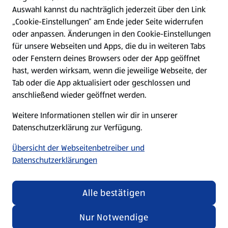
Hilfe & Kontakt
Auswahl kannst du nachträglich jederzeit über den Link
(öffnet in einem neuen Tab)
„Cookie-Einstellungen“ am Ende jeder Seite widerrufen
oder anpassen. Änderungen in den Cookie-Einstellungen
Unternehmen
für unsere Webseiten und Apps, die du in weiteren Tabs
oder Fenstern deines Browsers oder der App geöffnet
hast, werden wirksam, wenn die jeweilige Webseite, der
Folge uns hier:
Tab oder die App aktualisiert oder geschlossen und
anschließend wieder geöffnet werden.
Jetzt die ALDI SÜD App downloaden
Weitere Informationen stellen wir dir in unserer
Datenschutzerklärung zur Verfügung.
Übersicht der Webseitenbetreiber und
Datenschutzerklärungen
Datenschutz- und Richtlinienmenü
(öffnet in einem neuen Tab)
Cookie-Einstellungen
Garantieportal
Alle bestätigen
Impressum
Datenschutzerklärung
Nur Notwendige
Nutzungsbedingungen
Security Policy