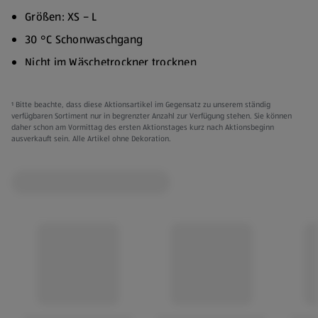
Größen: XS – L
30 °C Schonwaschgang
Nicht im Wäschetrockner trocknen
Nicht bügeln
¹ Bitte beachte, dass diese Aktionsartikel im Gegensatz zu unserem ständig
Verschiedene Modelle:
verfügbaren Sortiment nur in begrenzter Anzahl zur Verfügung stehen. Sie können
daher schon am Vormittag des ersten Aktionstages kurz nach Aktionsbeginn
Weißes Set:
ausverkauft sein. Alle Artikel ohne Dekoration.
68 % Viskose (Birla Viscose), 32 % Polyester
(recycelt)
Regular Fit
Schwarzes Set:
60 % Polyester (recycelt), 40 % Viskose (Birla)
Top: Slim Fit, Unterteil: Regular Fit
Grünes Shirt:
100 % Polyester