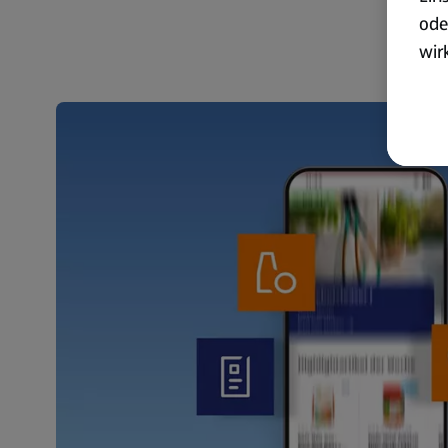
ode
wir
akt
wer
Weit
Dat
Übe