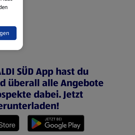
rden
t
ngen
ALDI SÜD App hast du
nd überall alle Angebote
spekte dabei. Jetzt
erunterladen!