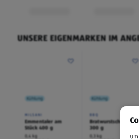
UNSERE EIGENMARKEN IM ANG
Kühlung
Kühlung
MILSANI
BBQ
Co
Emmentaler am
Bratwurstschnecke
Stück 400 g
300 g
Um 
0,4 kg
0,3 kg