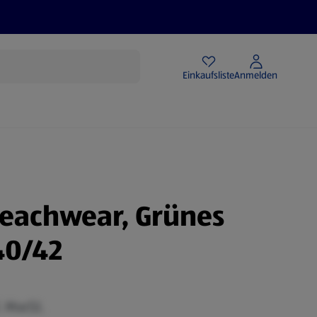
Angebote
Einkaufsliste
Anmelden
eachwear, Grünes
40/42
. MwSt.