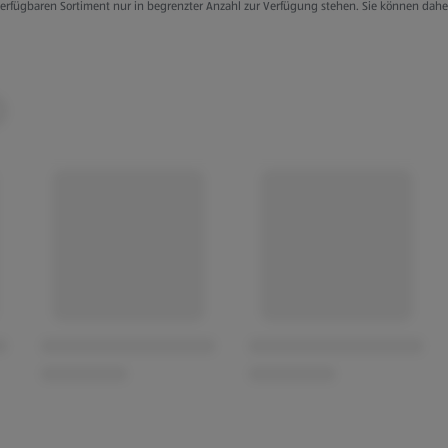
g verfügbaren Sortiment nur in begrenzter Anzahl zur Verfügung stehen. Sie können dah
r (recycelt)
rla)
rhalb von 3