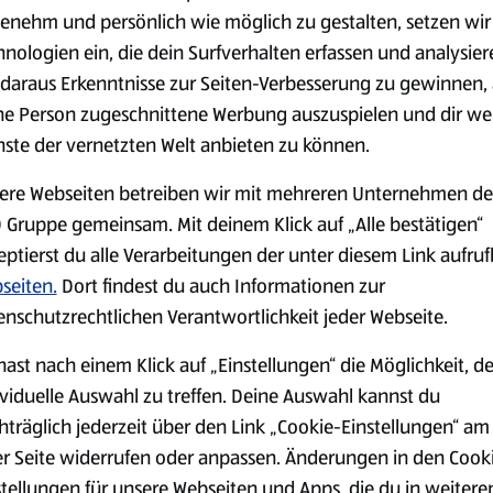
(4,51 €/1 kg)
(3,72 €/1 l)
enehm und persönlich wie möglich zu gestalten, setzen wir
Spare 38 %
Spare 20 %
hnologien ein, die dein Surfverhalten erfassen und analysier
0,79 €
2,79 €
²
²
1,29 €
3,49 €
daraus Erkenntnisse zur Seiten-Verbesserung zu gewinnen, 
ne Person zugeschnittene Werbung auszuspielen und dir we
nste der vernetzten Welt anbieten zu können.
serem Sortiment.
ere Webseiten betreiben wir mit mehreren Unternehmen de
 Gruppe gemeinsam. Mit deinem Klick auf „Alle bestätigen“
eptierst du alle Verarbeitungen der unter diesem Link aufru
Markenprodukte
Bio-Produkte
seiten.
Dort findest du auch Informationen zur
enschutzrechtlichen Verantwortlichkeit jeder Webseite.
hast nach einem Klick auf „Einstellungen“ die Möglichkeit, d
ividuelle Auswahl zu treffen. Deine Auswahl kannst du
hträglich jederzeit über den Link „Cookie-Einstellungen“ am
Käse
Milchprodukte &
er Seite widerrufen oder anpassen. Änderungen in den Cook
Eier
stellungen für unsere Webseiten und Apps, die du in weitere