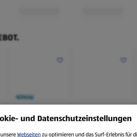
EBOT.
Kühlung
BBQ
okie- und Datenschutzeinstellungen
Laugenbaguette mit
Bianco Toscana IGT
Kräuterbutter 175 g
0,75 l
unsere
Webseiten
zu optimieren und das Surf-Erlebnis für d
0,18 kg
0,75 l