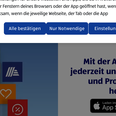
r Fenstern deines Browsers oder der App geöffnet hast, we
ksam, wenn die jeweilige Webseite, der Tab oder die App
ualisiert oder geschlossen und anschließend wieder geöffne
den.
Alle bestätigen
Nur Notwendige
Einstellu
ere Informationen stellen wir dir in unserer
enschutzerklärung zur Verfügung.
rsicht der Webseitenbetreiber und Datenschutzerklärungen
Mit der 
jederzeit u
und Pro
h