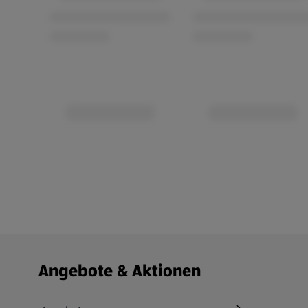
Fußzeilenmenü - weitere Links
Angebote & Aktionen