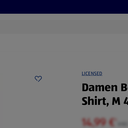
Rezepte und Tipps
Nachhaltigkeit
ALDI Services
LICENSED
Damen B
Shirt, M 
14,99 €
¹
inkl