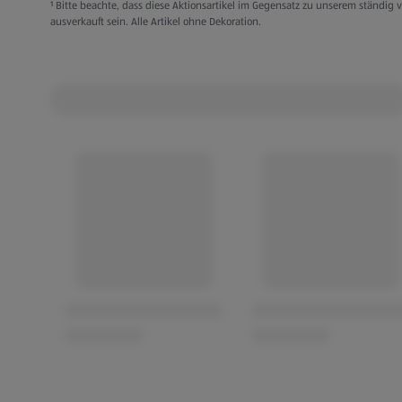
¹ Bitte beachte, dass diese Aktionsartikel im Gegensatz zu unserem ständi
Verschiedene Modelle:
ausverkauft sein. Alle Artikel ohne Dekoration.
Weißes Set:
68 % Viskose (Birla Viscose), 32 % Polyeste
Regular Fit
Schwarzes Set:
60 % Polyester (recycelt), 40 % Viskose (Bi
Top: Slim Fit, Unterteil: Regular Fit
Grünes Shirt:
100 % Polyester
Regular Fit
Kleidung kann gegen Vorlage des Kassenbons inne
Monaten ab Kaufdatum umgetauscht werden.