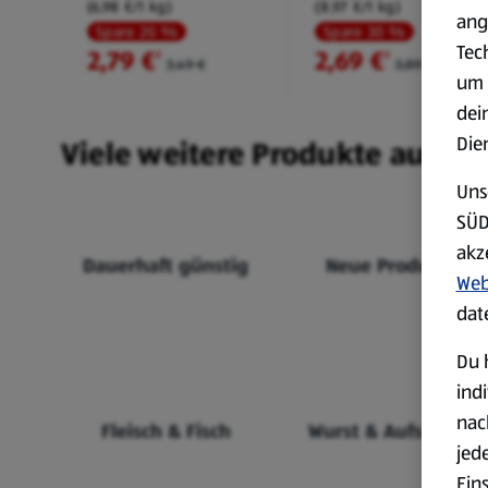
(6,98 €/1 kg)
(8,97 €/1 kg)
ang
Spare 20 %
Spare 30 %
Tec
2,79 €
2,69 €
²
²
3,49 €
3,89 €
um 
dei
Die
Viele weitere Produkte aus un
Uns
SÜD
akz
Dauerhaft günstig
Neue Produkte
Web
dat
Du 
ind
nac
Fleisch & Fisch
Wurst & Aufschnitt
jed
Ein