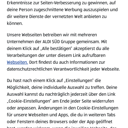
Erkenntnisse zur Seiten-Verbesserung zu gewinnen, auf
deine Person zugeschnittene Werbung auszuspielen und
Filialen
dir weitere Dienste der vernetzten Welt anbieten zu
können.
E-Ladestationen
Unsere Webseiten betreiben wir mit mehreren
Unternehmen der ALDI SÜD Gruppe gemeinsam. Mit
Nachhaltigkeit
deinem Klick auf „Alle bestätigen“ akzeptierst du alle
Verarbeitungen der unter diesem Link aufrufbaren
Karriere
Webseiten.
Dort findest du auch Informationen zur
datenschutzrechtlichen Verantwortlichkeit jeder Webseite.
Presse
Du hast nach einem Klick auf „Einstellungen“ die
Möglichkeit, deine individuelle Auswahl zu treffen. Deine
Hilfe & Kontakt
Auswahl kannst du nachträglich jederzeit über den Link
(öffnet in einem neuen Tab)
„Cookie-Einstellungen“ am Ende jeder Seite widerrufen
oder anpassen. Änderungen in den Cookie-Einstellungen
Unternehmen
für unsere Webseiten und Apps, die du in weiteren Tabs
oder Fenstern deines Browsers oder der App geöffnet