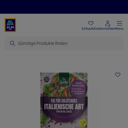
Angebote
Einkaufsliste
Anmelden
Menu
Suche