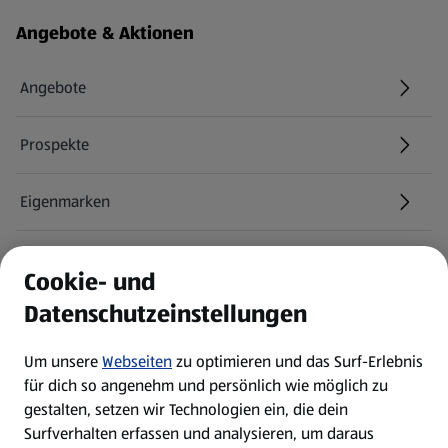
Fußzeilenmenü - weitere Links
Angebote & Aktionen
Angebote
Prospekte
Eigenmarken
ALDI Services
Cookie- und
Datenschutzeinstellungen
Newsletter
Um unsere
Webseiten
zu optimieren und das Surf-Erlebnis
WhatsApp
für dich so angenehm und persönlich wie möglich zu
gestalten, setzen wir Technologien ein, die dein
Surfverhalten erfassen und analysieren, um daraus
Über ALDI SÜD