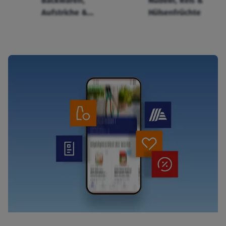
Backwaren,
Nudeln, Reis &
Aufstriche &
Hülsenfrüchte
Cerealien