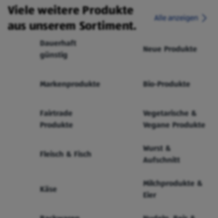
Viele weitere Produkte
Alle anzeigen
aus unserem Sortiment.
Dauerhaft
Neue Produkte
günstig
Markenprodukte
Bio-Produkte
Fairtrade
Vegetarische &
Produkte
Vegane Produkte
Wurst &
Fleisch & Fisch
Aufschnitt
Milchprodukte &
Käse
Eier