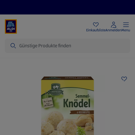
Angebote
Einkaufsliste
Anmelden
Menu
Suche