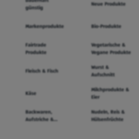
Dauerhaft
Neue Produkte
günstig
Markenprodukte
Bio-Produkte
Fairtrade
Vegetarische &
Produkte
Vegane Produkte
Wurst &
Fleisch & Fisch
Aufschnitt
Milchprodukte &
Käse
Eier
Backwaren,
Nudeln, Reis &
Aufstriche &
Hülsenfrüchte
Cerealien