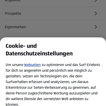
Prospekte
Eigenmarken
ALDI Services
Cookie- und
Datenschutzeinstellungen
Newsletter
Um unsere
Webseiten
zu optimieren und das Surf-Erlebnis
WhatsApp
für dich so angenehm und persönlich wie möglich zu
gestalten, setzen wir Technologien ein, die dein
Surfverhalten erfassen und analysieren, um daraus
Über ALDI SÜD
Erkenntnisse zur Seiten-Verbesserung zu gewinnen, auf
deine Person zugeschnittene Werbung auszuspielen und
Filialen
dir weitere Dienste der vernetzten Welt anbieten zu
können.