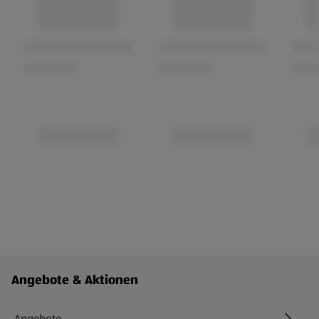
Fußzeilenmenü - weitere Links
Angebote & Aktionen
Angebote