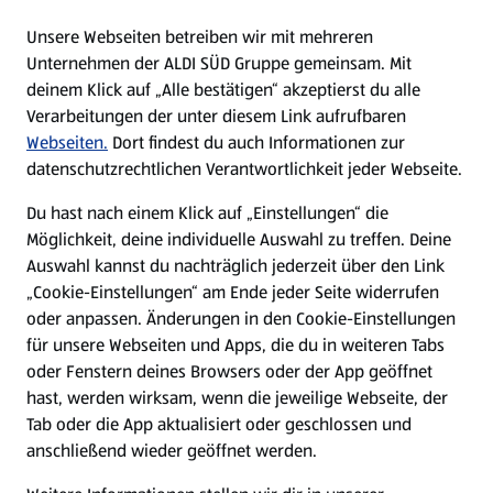
E-Ladestationen
Unsere Webseiten betreiben wir mit mehreren
Unternehmen der ALDI SÜD Gruppe gemeinsam. Mit
Nachhaltigkeit
deinem Klick auf „Alle bestätigen“ akzeptierst du alle
Verarbeitungen der unter diesem Link aufrufbaren
Karriere
Webseiten.
Dort findest du auch Informationen zur
datenschutzrechtlichen Verantwortlichkeit jeder Webseite.
Presse
Du hast nach einem Klick auf „Einstellungen“ die
Möglichkeit, deine individuelle Auswahl zu treffen. Deine
Hilfe & Kontakt
Auswahl kannst du nachträglich jederzeit über den Link
(öffnet in einem neuen Tab)
„Cookie-Einstellungen“ am Ende jeder Seite widerrufen
oder anpassen. Änderungen in den Cookie-Einstellungen
Unternehmen
für unsere Webseiten und Apps, die du in weiteren Tabs
oder Fenstern deines Browsers oder der App geöffnet
hast, werden wirksam, wenn die jeweilige Webseite, der
Folge uns hier:
Tab oder die App aktualisiert oder geschlossen und
anschließend wieder geöffnet werden.
Jetzt die ALDI SÜD App downloaden