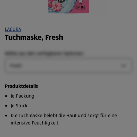
LACURA
Tuchmaske, Fresh
Wähle aus den verfügbaren Optionen:
Art
Art-Op
Produktdetails
Je Packung
Je Stück
Die Tuchmaske belebt die Haut und sorgt für eine
intensive Feuchtigkeit