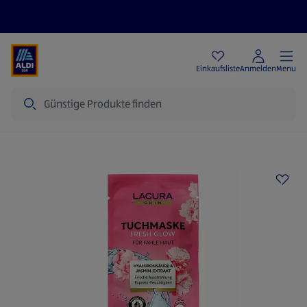
Angebote
Einkaufsliste
Anmelden
Menu
Suche