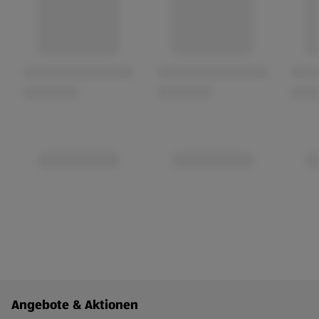
Fußzeilenmenü - weitere Links
Angebote & Aktionen