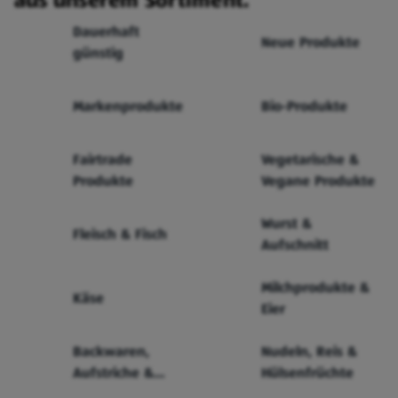
aus unserem Sortiment.
Dauerhaft
Neue Produkte
günstig
Markenprodukte
Bio-Produkte
Fairtrade
Vegetarische &
Produkte
Vegane Produkte
Wurst &
Fleisch & Fisch
Aufschnitt
Milchprodukte &
Käse
Eier
Backwaren,
Nudeln, Reis &
Aufstriche &
Hülsenfrüchte
Cerealien