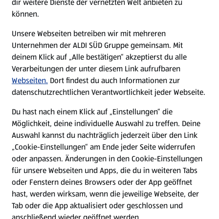
dir weitere Dienste der vernetzten Welt anbieten zu
können.
E-Ladestationen
Unsere Webseiten betreiben wir mit mehreren
Unternehmen der ALDI SÜD Gruppe gemeinsam. Mit
Nachhaltigkeit
deinem Klick auf „Alle bestätigen“ akzeptierst du alle
Verarbeitungen der unter diesem Link aufrufbaren
Karriere
Webseiten.
Dort findest du auch Informationen zur
datenschutzrechtlichen Verantwortlichkeit jeder Webseite.
Presse
Du hast nach einem Klick auf „Einstellungen“ die
Möglichkeit, deine individuelle Auswahl zu treffen. Deine
Hilfe & Kontakt
Auswahl kannst du nachträglich jederzeit über den Link
(öffnet in einem neuen Tab)
„Cookie-Einstellungen“ am Ende jeder Seite widerrufen
oder anpassen. Änderungen in den Cookie-Einstellungen
Unternehmen
für unsere Webseiten und Apps, die du in weiteren Tabs
oder Fenstern deines Browsers oder der App geöffnet
hast, werden wirksam, wenn die jeweilige Webseite, der
Folge uns hier:
Tab oder die App aktualisiert oder geschlossen und
anschließend wieder geöffnet werden.