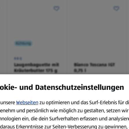
Kühlung
BBQ
Laugenbaguette mit
Bianco Toscana IGT
Kräuterbutter 175 g
0,75 l
0,18 kg
0,75 l
(4,51 €/1 kg)
(3,72 €/1 l)
okie- und Datenschutzeinstellungen
Spare 38 %
Spare 20 %
0,79 €
2,79 €
²
²
1,29 €
3,49 €
unsere
Webseiten
zu optimieren und das Surf-Erlebnis für d
enehm und persönlich wie möglich zu gestalten, setzen wir
hnologien ein, die dein Surfverhalten erfassen und analysier
serem Sortiment.
daraus Erkenntnisse zur Seiten-Verbesserung zu gewinnen, 