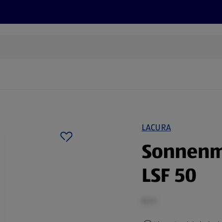
Rezepte und Tipps
Nachhaltigkeit
ALDI Services
LACURA
Sonnenmi
LSF 50
0,5 l