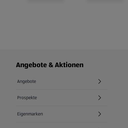
Fußzeilenmenü - weitere Links
Angebote & Aktionen
Angebote
Prospekte
Eigenmarken