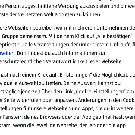
ne Person zugeschnittene Werbung auszuspielen und dir we
nste der vernetzten Welt anbieten zu können.
Markenprodukte
Bio-Produkte
ere Webseiten betreiben wir mit mehreren Unternehmen de
 Gruppe gemeinsam. Mit deinem Klick auf „Alle bestätigen“
eptierst du alle Verarbeitungen der unter diesem Link aufru
seiten.
Dort findest du auch Informationen zur
enschutzrechtlichen Verantwortlichkeit jeder Webseite.
Käse
Milchprodukte &
hast nach einem Klick auf „Einstellungen“ die Möglichkeit, d
Eier
ividuelle Auswahl zu treffen. Deine Auswahl kannst du
hträglich jederzeit über den Link „Cookie-Einstellungen“ am
er Seite widerrufen oder anpassen. Änderungen in den Cook
stellungen für unsere Webseiten und Apps, die du in weitere
r Fenstern deines Browsers oder der App geöffnet hast, we
ksam, wenn die jeweilige Webseite, der Tab oder die App
ualisiert oder geschlossen und anschließend wieder geöffne