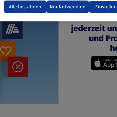
den.
Alle bestätigen
Nur Notwendige
Einstellu
Mit der 
ere Informationen stellen wir dir in unserer
enschutzerklärung zur Verfügung.
jederzeit u
und Pro
rsicht der Webseitenbetreiber und Datenschutzerklärungen
h
(öffnet in einem