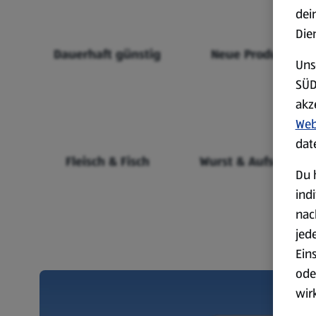
dei
Die
Dauerhaft günstig
Neue Produkte
Uns
SÜD
akz
Web
dat
Fleisch & Fisch
Wurst & Aufschnitt
Du 
ind
nac
jed
Ein
ode
wir
akt