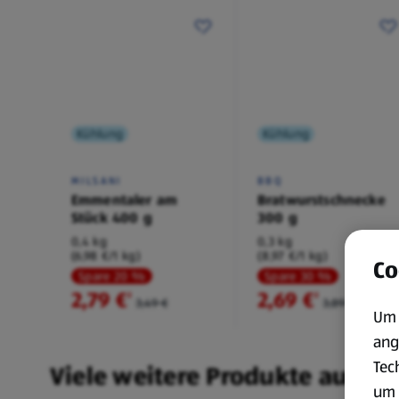
Kühlung
Kühlung
MILSANI
BBQ
Emmentaler am
Bratwurstschnecke
Stück 400 g
300 g
0,4 kg
0,3 kg
(6,98 €/1 kg)
(8,97 €/1 kg)
Co
Spare 20 %
Spare 30 %
2,79 €
2,69 €
²
²
3,49 €
3,89 €
Um 
ang
Tec
Viele weitere Produkte aus un
um 