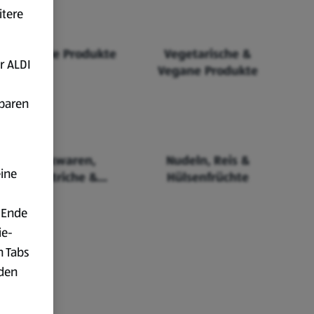
itere
Fairtrade Produkte
Vegetarische &
r ALDI
Vegane Produkte
fbaren
Backwaren,
Nudeln, Reis &
eine
Aufstriche &
Hülsenfrüchte
Cerealien
 Ende
ie-
n Tabs
rden
t