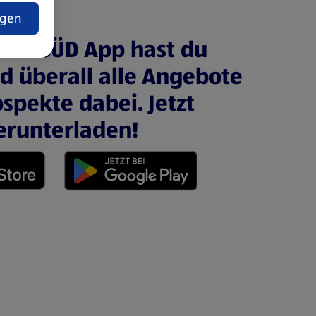
ngen
ALDI SÜD App hast du
nd überall alle Angebote
spekte dabei. Jetzt
erunterladen!
 neuen Tab)
(öffnet in einem neuen Tab)