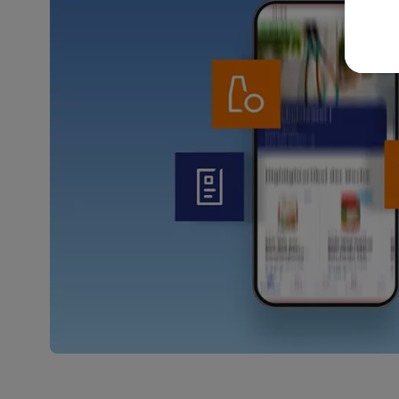
wer
Weit
Dat
Übe