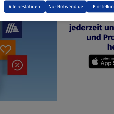
den.
Alle bestätigen
Nur Notwendige
Einstellu
Mit der 
ere Informationen stellen wir dir in unserer
enschutzerklärung zur Verfügung.
jederzeit u
und Pro
rsicht der Webseitenbetreiber und Datenschutzerklärungen
h
(öffnet in einem