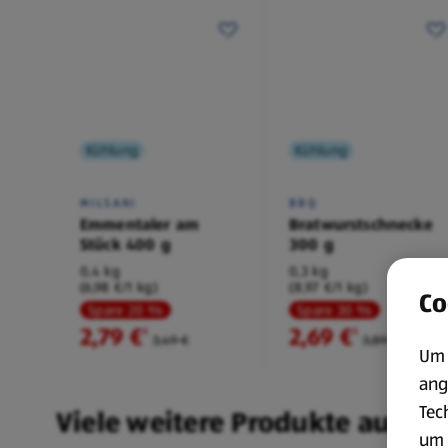
Kühlung
Kühlung
MILSANI
BBQ
Emmentaler am
Bratwurstschnecke
Stück 400 g
300 g
0,4 kg
0,3 kg
(6,98 €/1 kg)
(8,97 €/1 kg)
Co
Spare 20 %
Spare 30 %
2,79 €
2,69 €
²
²
3,49 €
3,89 €
Um 
ang
Tec
Viele weitere Produkte aus un
um 