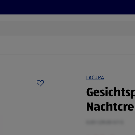
Rezepte und Tipps
Nachhaltigkeit
ALDI Services
LACURA
Gesichtsp
Nachtcr
0,05 l (39,00 €/1 l)