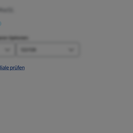
 MwSt.
aren Optionen:
Größe
Farbe-Optionen öffnen
Größe-Optionen öffnen
liale prüfen