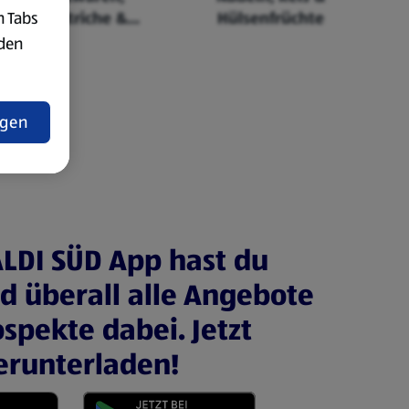
n Tabs
Aufstriche &
Hülsenfrüchte
Cerealien
rden
t
ngen
ALDI SÜD App hast du
nd überall alle Angebote
spekte dabei. Jetzt
erunterladen!