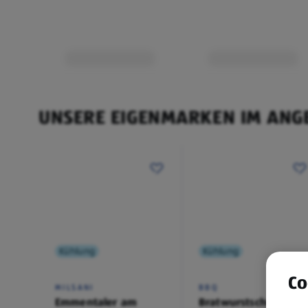
Kleidung kann gegen Vorlage des Kassenbons inne
Monaten ab Kaufdatum umgetauscht werden.
UNSERE EIGENMARKEN IM ANG
Kühlung
Kühlung
Co
MILSANI
BBQ
Emmentaler am
Bratwurstschnecke