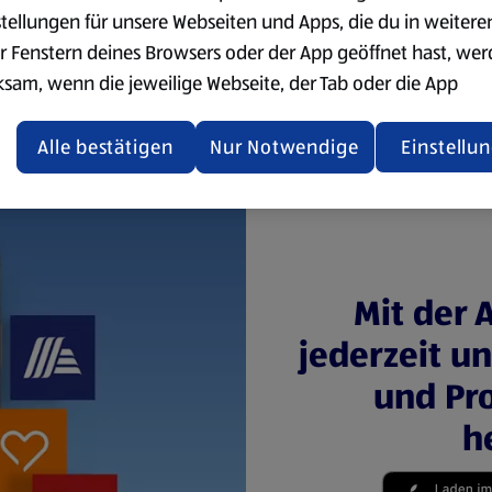
stellungen für unsere Webseiten und Apps, die du in weitere
Eier
r Fenstern deines Browsers oder der App geöffnet hast, we
ksam, wenn die jeweilige Webseite, der Tab oder die App
ualisiert oder geschlossen und anschließend wieder geöffne
den.
Alle bestätigen
Nur Notwendige
Einstellu
ere Informationen stellen wir dir in unserer
enschutzerklärung zur Verfügung.
rsicht der Webseitenbetreiber und Datenschutzerklärungen
Mit der 
jederzeit u
und Pro
h