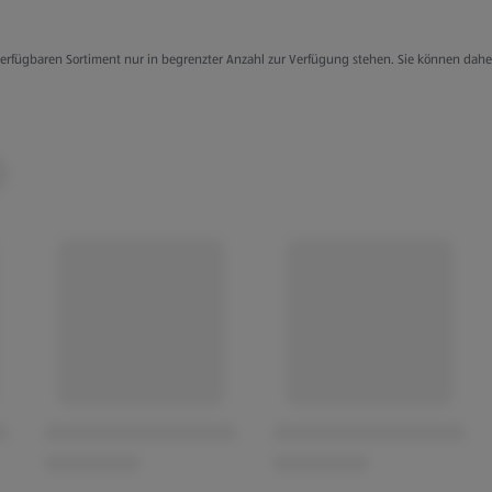
komfort
g verfügbaren Sortiment nur in begrenzter Anzahl zur Verfügung stehen. Sie können dah
), 2 % Viskose
u Melange
tet / Blue gestreift
 Grau Melange / Grün
au