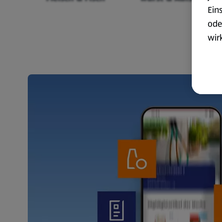
Ein
ode
wir
akt
wer
Weit
Dat
Übe