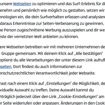
Kräuterbutter 175 g
0,75 l
unsere
Webseiten
zu optimieren und das Surf-Erlebnis für d
0,18 kg
0,75 l
enehm und persönlich wie möglich zu gestalten, setzen wir
(4,51 €/1 kg)
(3,72 €/1 l)
hnologien ein, die dein Surfverhalten erfassen und analysier
Spare 38 %
Spare 20 %
daraus Erkenntnisse zur Seiten-Verbesserung zu gewinnen, 
0,79 €
2,79 €
²
²
1,29 €
3,49 €
ne Person zugeschnittene Werbung auszuspielen und dir we
nste der vernetzten Welt anbieten zu können.
serem Sortiment.
ere Webseiten betreiben wir mit mehreren Unternehmen de
 Gruppe gemeinsam. Mit deinem Klick auf „Alle bestätigen“
eptierst du alle Verarbeitungen der unter diesem Link aufru
seiten.
Dort findest du auch Informationen zur
Markenprodukte
Bio-Produkte
enschutzrechtlichen Verantwortlichkeit jeder Webseite.
hast nach einem Klick auf „Einstellungen“ die Möglichkeit, d
ividuelle Auswahl zu treffen. Deine Auswahl kannst du
hträglich jederzeit über den Link „Cookie-Einstellungen“ am
er Seite widerrufen oder anpassen. Änderungen in den Cook
Käse
Milchprodukte &