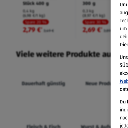
Stück 400 g
300 g
Um 
0,4 kg
0,3 kg
ang
(6,98 €/1 kg)
(8,97 €/1 kg)
Tec
Spare 20 %
Spare 30 %
um 
2,79 €
2,69 €
²
²
3,49 €
3,89 €
dei
Die
Viele weitere Produkte aus un
Uns
SÜD
akz
Web
Dauerhaft günstig
Neue Produkte
dat
Du 
ind
nac
jed
Fleisch & Fisch
Wurst & Aufschnitt