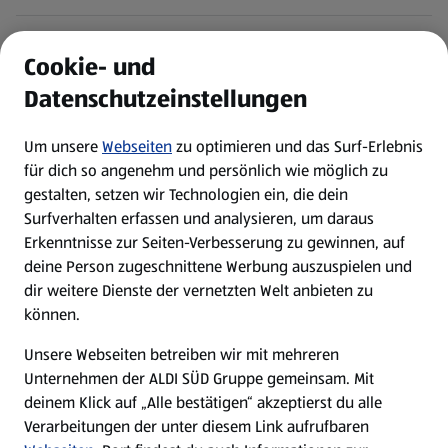
ALDI Services
Cookie- und
Datenschutzeinstellungen
Newsletter
Um unsere
Webseiten
zu optimieren und das Surf-Erlebnis
WhatsApp
für dich so angenehm und persönlich wie möglich zu
gestalten, setzen wir Technologien ein, die dein
Surfverhalten erfassen und analysieren, um daraus
Über ALDI SÜD
Erkenntnisse zur Seiten-Verbesserung zu gewinnen, auf
deine Person zugeschnittene Werbung auszuspielen und
Filialen
dir weitere Dienste der vernetzten Welt anbieten zu
können.
E-Ladestationen
Unsere Webseiten betreiben wir mit mehreren
Unternehmen der ALDI SÜD Gruppe gemeinsam. Mit
Nachhaltigkeit
deinem Klick auf „Alle bestätigen“ akzeptierst du alle
Verarbeitungen der unter diesem Link aufrufbaren
Karriere