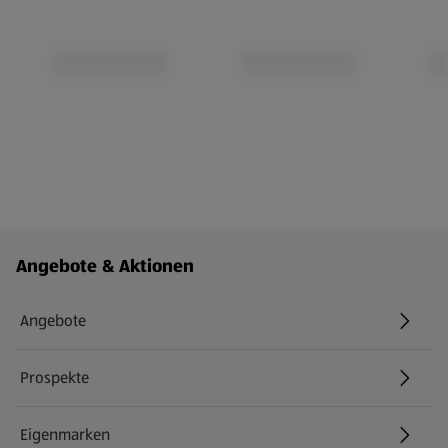
Fußzeilenmenü - weitere Links
Angebote & Aktionen
Angebote
Prospekte
Eigenmarken