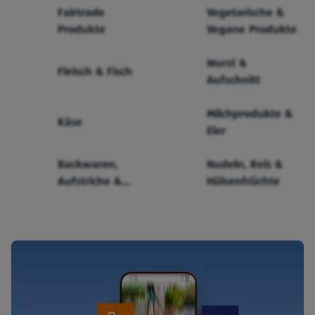
Fairtrade
Vegetarische &
Produkte
Vegane Produkte
Wurst &
Fleisch & Fisch
Aufschnitt
Milchprodukte &
Käse
Eier
Backwaren,
Nudeln, Reis &
Aufstriche &
Hülsenfrüchte
Cerealien