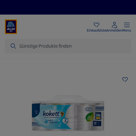
Angebote
Einkaufsliste
Anmelden
Menu
Suche