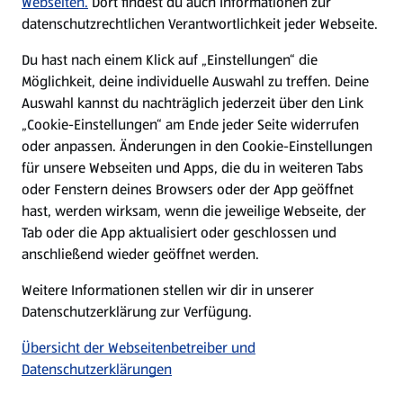
Webseiten.
Dort findest du auch Informationen zur
datenschutzrechtlichen Verantwortlichkeit jeder Webseite.
Presse
Du hast nach einem Klick auf „Einstellungen“ die
Möglichkeit, deine individuelle Auswahl zu treffen. Deine
Hilfe & Kontakt
Auswahl kannst du nachträglich jederzeit über den Link
(öffnet in einem neuen Tab)
„Cookie-Einstellungen“ am Ende jeder Seite widerrufen
oder anpassen. Änderungen in den Cookie-Einstellungen
Unternehmen
für unsere Webseiten und Apps, die du in weiteren Tabs
oder Fenstern deines Browsers oder der App geöffnet
hast, werden wirksam, wenn die jeweilige Webseite, der
Folge uns hier:
Tab oder die App aktualisiert oder geschlossen und
anschließend wieder geöffnet werden.
Jetzt die ALDI SÜD App downloaden
Weitere Informationen stellen wir dir in unserer
Datenschutzerklärung zur Verfügung.
Übersicht der Webseitenbetreiber und
Datenschutzerklärungen