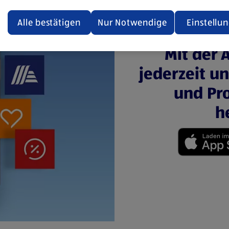
ualisiert oder geschlossen und anschließend wieder geöffne
den.
Alle bestätigen
Nur Notwendige
Einstellu
ere Informationen stellen wir dir in unserer
Mit der 
enschutzerklärung zur Verfügung.
jederzeit u
rsicht der Webseitenbetreiber und Datenschutzerklärungen
und Pro
h
(öffnet in einem