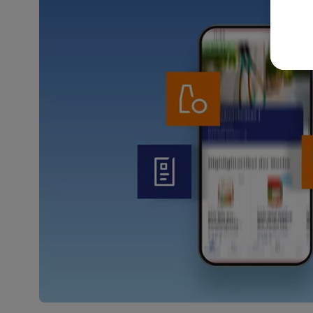
akt
wer
Weit
Dat
Übe