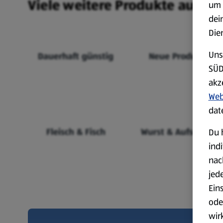
Viele weitere Produkte aus un
um 
dei
Die
Uns
Dauerhaft günstig
Neue Produkte
SÜD
akz
Web
dat
Fleisch & Fisch
Wurst & Aufschnitt
Du 
ind
nac
jed
Ein
ode
wir