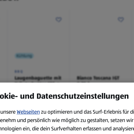
Kühlung
BBQ
Laugenbaguette mit
Bianco Toscana IGT
Kräuterbutter 175 g
0,75 l
0,18 kg
0,75 l
okie- und Datenschutzeinstellungen
(4,51 €/1 kg)
(3,72 €/1 l)
Spare 38 %
Spare 20 %
0,79 €
2,79 €
unsere
Webseiten
²
zu optimieren und das Surf-Erlebnis für d
²
1,29 €
3,49 €
enehm und persönlich wie möglich zu gestalten, setzen wir
hnologien ein, die dein Surfverhalten erfassen und analysier