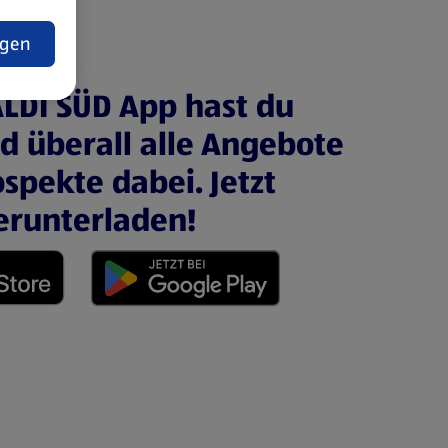
t
ngen
ALDI SÜD App hast du
nd überall alle Angebote
spekte dabei. Jetzt
erunterladen!
 neuen Tab)
(öffnet in einem neuen Tab)