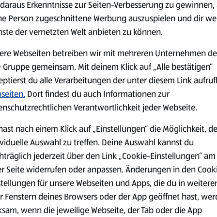
serem Sortiment.
daraus Erkenntnisse zur Seiten-Verbesserung zu gewinnen, 
ne Person zugeschnittene Werbung auszuspielen und dir we
nste der vernetzten Welt anbieten zu können.
ere Webseiten betreiben wir mit mehreren Unternehmen de
Markenprodukte
Bio-Produkte
 Gruppe gemeinsam. Mit deinem Klick auf „Alle bestätigen“
eptierst du alle Verarbeitungen der unter diesem Link aufru
seiten.
Dort findest du auch Informationen zur
enschutzrechtlichen Verantwortlichkeit jeder Webseite.
Käse
Milchprodukte &
hast nach einem Klick auf „Einstellungen“ die Möglichkeit, d
Eier
ividuelle Auswahl zu treffen. Deine Auswahl kannst du
hträglich jederzeit über den Link „Cookie-Einstellungen“ am
er Seite widerrufen oder anpassen. Änderungen in den Cook
stellungen für unsere Webseiten und Apps, die du in weitere
r Fenstern deines Browsers oder der App geöffnet hast, we
ksam, wenn die jeweilige Webseite, der Tab oder die App