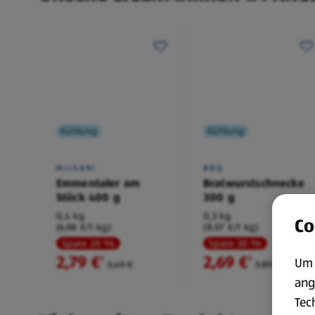
Kühlung
Kühlung
MILSANI
BBQ
Emmentaler am
Bratwurstschnecke
Stück 400 g
300 g
0,4 kg
0,3 kg
Co
(6,98 €/1 kg)
(8,97 €/1 kg)
Spare 20 %
Spare 30 %
2,79 €
2,69 €
²
²
Um 
3,49 €
3,89 €
ang
Tec