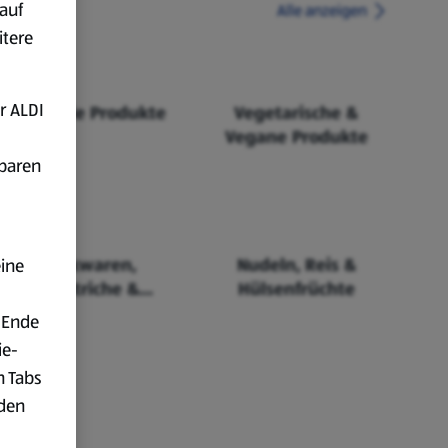
auf
Alle anzeigen
itere
r ALDI
Fairtrade Produkte
Vegetarische &
Vegane Produkte
fbaren
Backwaren,
Nudeln, Reis &
eine
Aufstriche &
Hülsenfrüchte
Cerealien
 Ende
ie-
n Tabs
rden