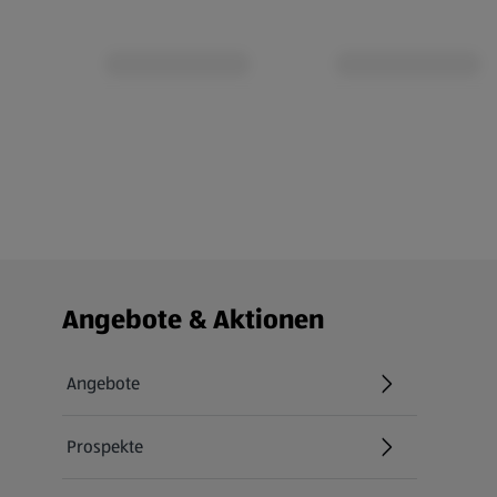
Fußzeilenmenü - weitere Links
Angebote & Aktionen
Angebote
Prospekte