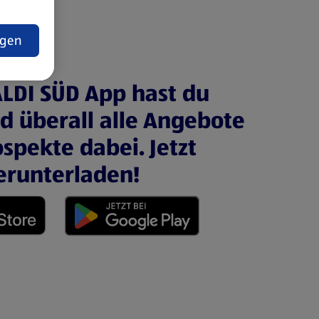
t
ngen
ALDI SÜD App hast du
nd überall alle Angebote
spekte dabei. Jetzt
erunterladen!
 neuen Tab)
(öffnet in einem neuen Tab)