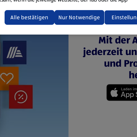
ualisiert oder geschlossen und anschließend wieder geöffne
den.
Alle bestätigen
Nur Notwendige
Einstellu
ere Informationen stellen wir dir in unserer
Mit der 
enschutzerklärung zur Verfügung.
jederzeit u
rsicht der Webseitenbetreiber und Datenschutzerklärungen
und Pro
h
(öffnet in einem