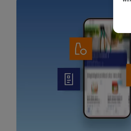
akt
wer
Weit
Dat
Übe