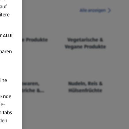
auf
Alle anzeigen
itere
r ALDI
Fairtrade Produkte
Vegetarische &
Vegane Produkte
fbaren
eine
Backwaren,
Nudeln, Reis &
Aufstriche &
Hülsenfrüchte
 Ende
Cerealien
ie-
n Tabs
rden