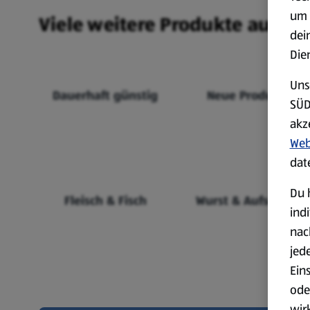
um 
Viele weitere Produkte aus un
dei
Die
Uns
Dauerhaft günstig
Neue Produkte
SÜD
akz
Web
dat
Du 
Fleisch & Fisch
Wurst & Aufschnitt
ind
nac
jed
Ein
ode
wir