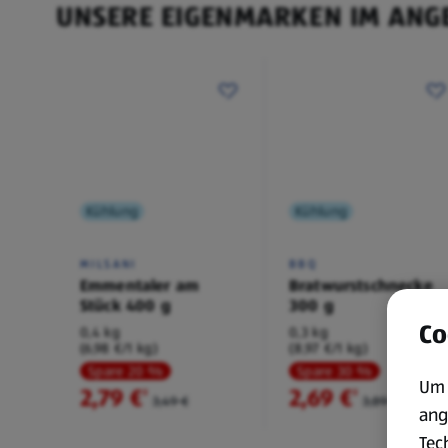
UNSERE EIGENMARKEN IM ANG
Kühlung
Kühlung
MILSANI
BBQ
Emmentaler am
Bratwurstschnecke
Stück 400 g
300 g
Co
0,4 kg
0,3 kg
(6,98 €/1 kg)
(8,97 €/1 kg)
Spare 20 %
Spare 30 %
Um 
2,79 €
2,69 €
²
²
3,49 €
3,89 €
ang
Tec