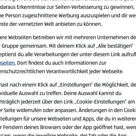
daraus Erkenntnisse zur Seiten-Verbesserung zu gewinnen, 
serem Sortiment.
ne Person zugeschnittene Werbung auszuspielen und dir we
nste der vernetzten Welt anbieten zu können.
ere Webseiten betreiben wir mit mehreren Unternehmen de
Markenprodukte
Bio-Produkte
 Gruppe gemeinsam. Mit deinem Klick auf „Alle bestätigen“
eptierst du alle Verarbeitungen der unter diesem Link aufru
seiten.
Dort findest du auch Informationen zur
enschutzrechtlichen Verantwortlichkeit jeder Webseite.
hast nach einem Klick auf „Einstellungen“ die Möglichkeit, d
Käse
Milchprodukte &
ividuelle Auswahl zu treffen. Deine Auswahl kannst du
Eier
hträglich jederzeit über den Link „Cookie-Einstellungen“ am
er Seite widerrufen oder anpassen. Änderungen in den Cook
stellungen für unsere Webseiten und Apps, die du in weitere
r Fenstern deines Browsers oder der App geöffnet hast, we
ksam, wenn die jeweilige Webseite, der Tab oder die App