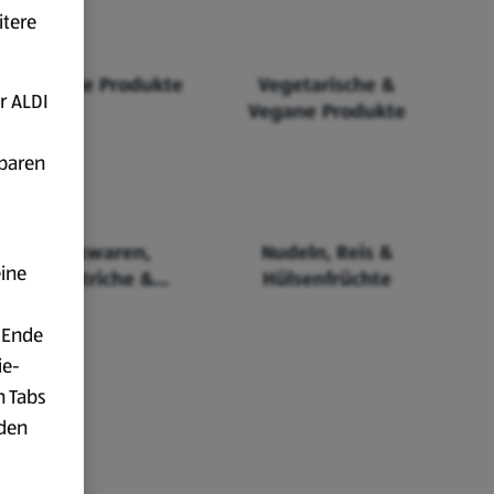
itere
Fairtrade Produkte
Vegetarische &
r ALDI
Vegane Produkte
fbaren
Backwaren,
Nudeln, Reis &
eine
Aufstriche &
Hülsenfrüchte
Cerealien
 Ende
ie-
n Tabs
rden
t