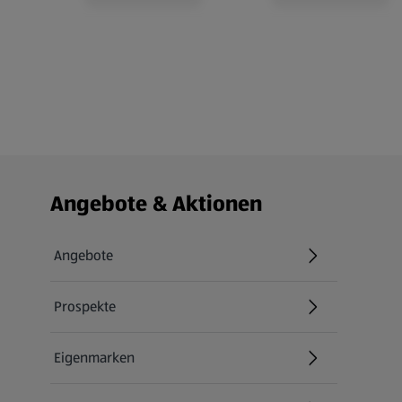
Fußzeilenmenü - weitere Links
Angebote & Aktionen
Angebote
Prospekte
Eigenmarken