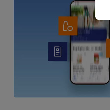
wer
Weit
Dat
Übe