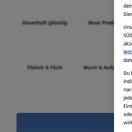
dei
Die
Dauerhaft günstig
Neue Produkte
Uns
SÜD
akz
Web
dat
Fleisch & Fisch
Wurst & Aufschnitt
Du 
ind
nac
jed
Ein
ode
wir
akt