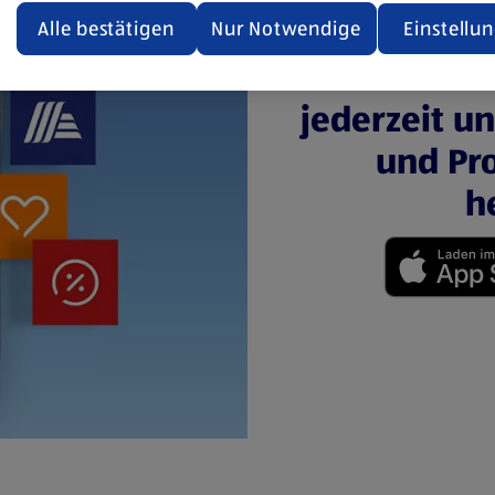
den.
Alle bestätigen
Nur Notwendige
Einstellu
Mit der 
ere Informationen stellen wir dir in unserer
enschutzerklärung zur Verfügung.
jederzeit u
und Pro
rsicht der Webseitenbetreiber und Datenschutzerklärungen
h
(öffnet in einem