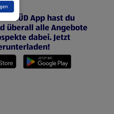
ngen
ALDI SÜD App hast du
nd überall alle Angebote
spekte dabei. Jetzt
erunterladen!
 neuen Tab)
(öffnet in einem neuen Tab)