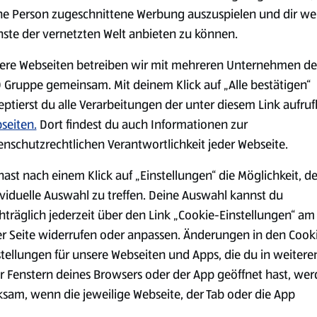
ne Person zugeschnittene Werbung auszuspielen und dir we
nste der vernetzten Welt anbieten zu können.
Markenprodukte
Bio-Produkte
ere Webseiten betreiben wir mit mehreren Unternehmen de
 Gruppe gemeinsam. Mit deinem Klick auf „Alle bestätigen“
eptierst du alle Verarbeitungen der unter diesem Link aufru
seiten.
Dort findest du auch Informationen zur
enschutzrechtlichen Verantwortlichkeit jeder Webseite.
Käse
Milchprodukte &
hast nach einem Klick auf „Einstellungen“ die Möglichkeit, d
Eier
ividuelle Auswahl zu treffen. Deine Auswahl kannst du
hträglich jederzeit über den Link „Cookie-Einstellungen“ am
er Seite widerrufen oder anpassen. Änderungen in den Cook
stellungen für unsere Webseiten und Apps, die du in weitere
r Fenstern deines Browsers oder der App geöffnet hast, we
ksam, wenn die jeweilige Webseite, der Tab oder die App
ualisiert oder geschlossen und anschließend wieder geöffne