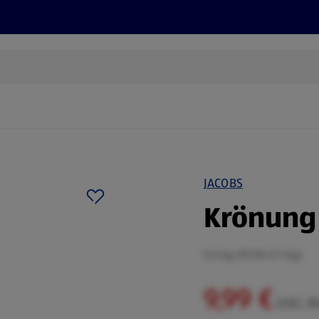
Rezepte und Tipps
Nachhaltigkeit
ALDI Services
JACOBS
Krönung 
0,5 kg (19,98 €/1 kg)
9,99 €
inkl. 