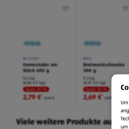
Kühlung
Kühlung
MILSANI
BBQ
Emmentaler am
Bratwurstschnecke
Stück 400 g
300 g
0,4 kg
0,3 kg
(6,98 €/1 kg)
(8,97 €/1 kg)
Co
Spare 20 %
Spare 30 %
2,79 €
2,69 €
²
²
3,49 €
3,89 €
Um 
ang
Tec
Viele weitere Produkte aus un
um 