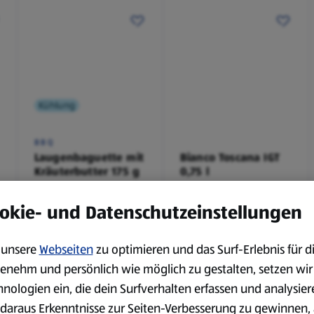
Kühlung
BBQ
Laugenbaguette mit
Bianco Toscana IGT
Kräuterbutter 175 g
0,75 l
0,18 kg
0,75 l
(4,51 €/1 kg)
(3,72 €/1 l)
okie- und Datenschutzeinstellungen
Spare 38 %
Spare 20 %
0,79 €
2,79 €
²
²
1,29 €
3,49 €
unsere
Webseiten
zu optimieren und das Surf-Erlebnis für d
enehm und persönlich wie möglich zu gestalten, setzen wir
hnologien ein, die dein Surfverhalten erfassen und analysier
serem Sortiment.
daraus Erkenntnisse zur Seiten-Verbesserung zu gewinnen, 