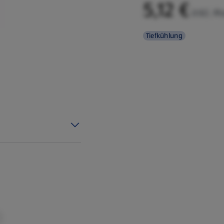
5,12 €
inkl. M
Tiefkühlung