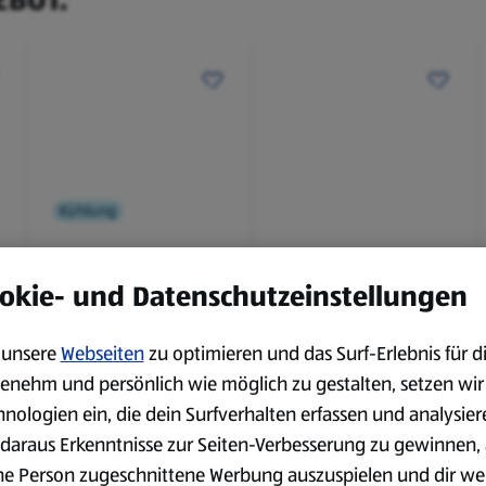
Kühlung
BBQ
okie- und Datenschutzeinstellungen
Laugenbaguette mit
Bianco Toscana IGT
Kräuterbutter 175 g
0,75 l
0,18 kg
0,75 l
unsere
Webseiten
zu optimieren und das Surf-Erlebnis für d
(4,51 €/1 kg)
(3,72 €/1 l)
enehm und persönlich wie möglich zu gestalten, setzen wir
Spare 38 %
Spare 20 %
0,79 €
2,79 €
hnologien ein, die dein Surfverhalten erfassen und analysier
²
²
1,29 €
3,49 €
daraus Erkenntnisse zur Seiten-Verbesserung zu gewinnen, 
ne Person zugeschnittene Werbung auszuspielen und dir we