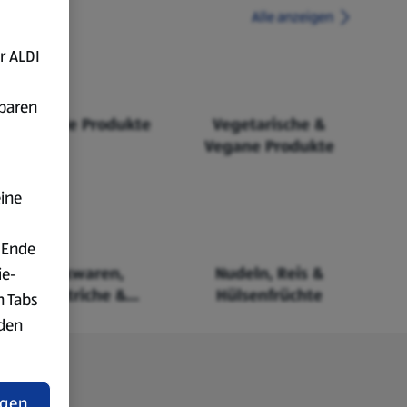
Alle anzeigen
r ALDI
fbaren
Fairtrade Produkte
Vegetarische &
Vegane Produkte
eine
 Ende
Backwaren,
Nudeln, Reis &
ie-
Aufstriche &
Hülsenfrüchte
n Tabs
Cerealien
rden
t
ngen