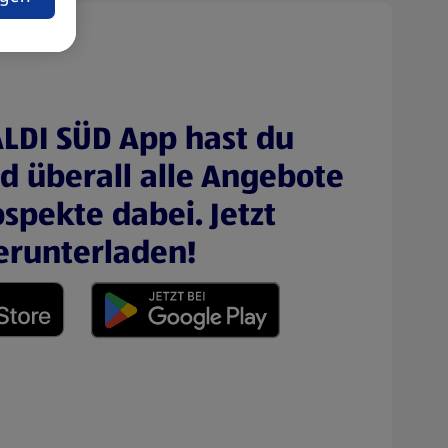
ALDI SÜD App hast du
nd überall alle Angebote
spekte dabei. Jetzt
erunterladen!
 neuen Tab)
(öffnet in einem neuen Tab)