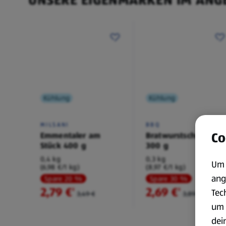
Kühlung
Kühlung
MILSANI
BBQ
Co
Emmentaler am
Bratwurstschnecke
Stück 400 g
300 g
0,4 kg
0,3 kg
Um 
(6,98 €/1 kg)
(8,97 €/1 kg)
ang
Spare 20 %
Spare 30 %
2,79 €
2,69 €
²
²
Tec
3,49 €
3,89 €
um 
dei