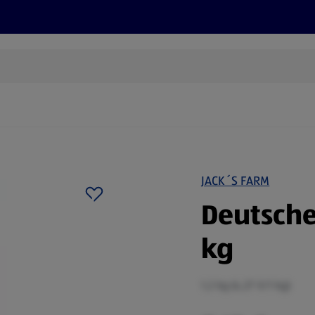
Rezepte und Tipps
Nachhaltigkeit
ALDI Services
JACK´S FARM
Deutsche
kg
1,2 kg (4,27 €/1 kg)