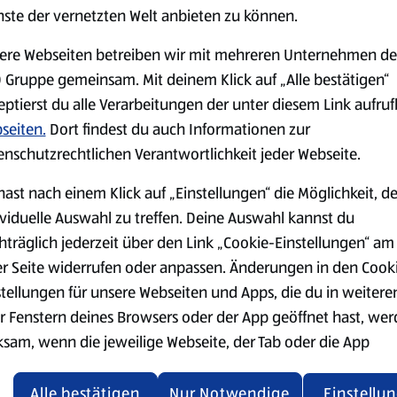
serem Sortiment.
nste der vernetzten Welt anbieten zu können.
ere Webseiten betreiben wir mit mehreren Unternehmen de
 Gruppe gemeinsam. Mit deinem Klick auf „Alle bestätigen“
eptierst du alle Verarbeitungen der unter diesem Link aufru
Markenprodukte
Bio-Produkte
seiten.
Dort findest du auch Informationen zur
enschutzrechtlichen Verantwortlichkeit jeder Webseite.
hast nach einem Klick auf „Einstellungen“ die Möglichkeit, d
ividuelle Auswahl zu treffen. Deine Auswahl kannst du
hträglich jederzeit über den Link „Cookie-Einstellungen“ am
Käse
Milchprodukte &
er Seite widerrufen oder anpassen. Änderungen in den Cook
Eier
stellungen für unsere Webseiten und Apps, die du in weitere
r Fenstern deines Browsers oder der App geöffnet hast, we
ksam, wenn die jeweilige Webseite, der Tab oder die App
ualisiert oder geschlossen und anschließend wieder geöffne
den.
Alle bestätigen
Nur Notwendige
Einstellu