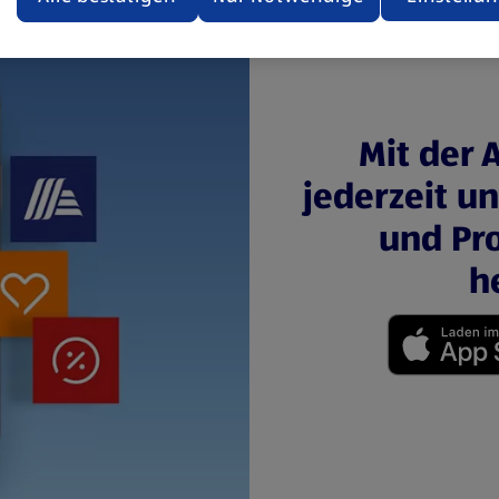
ere Informationen stellen wir dir in unserer
enschutzerklärung zur Verfügung.
rsicht der Webseitenbetreiber und Datenschutzerklärungen
Mit der 
jederzeit u
und Pro
h
(öffnet in einem