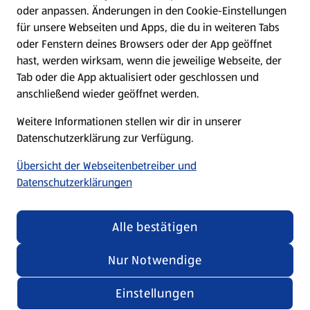
oder anpassen. Änderungen in den Cookie-Einstellungen
Unternehmen
für unsere Webseiten und Apps, die du in weiteren Tabs
oder Fenstern deines Browsers oder der App geöffnet
hast, werden wirksam, wenn die jeweilige Webseite, der
Folge uns hier:
Tab oder die App aktualisiert oder geschlossen und
anschließend wieder geöffnet werden.
Jetzt die ALDI SÜD App downloaden
Weitere Informationen stellen wir dir in unserer
Datenschutzerklärung zur Verfügung.
Übersicht der Webseitenbetreiber und
Datenschutzerklärungen
Datenschutz- und Richtlinienmenü
(öffnet in einem neuen Tab)
Cookie-Einstellungen
Garantieportal
Alle bestätigen
Impressum
Datenschutzerklärung
Nur Notwendige
Nutzungsbedingungen
Security Policy
(33,17 €/1 kg)
Einstellungen
Compliance | Hinweisstellen
1,99 €
¹
inkl. MwSt.
Verfügbar seit 17.07.2026
Aktion