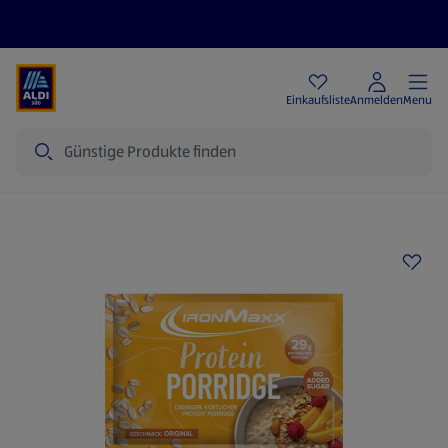
Angebote
Einkaufsliste
Anmelden
Menu
Suche