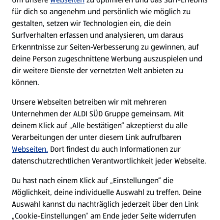
WhatsApp
für dich so angenehm und persönlich wie möglich zu
gestalten, setzen wir Technologien ein, die dein
Surfverhalten erfassen und analysieren, um daraus
Über ALDI SÜD
Erkenntnisse zur Seiten-Verbesserung zu gewinnen, auf
deine Person zugeschnittene Werbung auszuspielen und
Filialen
dir weitere Dienste der vernetzten Welt anbieten zu
können.
E-Ladestationen
Unsere Webseiten betreiben wir mit mehreren
Unternehmen der ALDI SÜD Gruppe gemeinsam. Mit
Nachhaltigkeit
deinem Klick auf „Alle bestätigen“ akzeptierst du alle
Verarbeitungen der unter diesem Link aufrufbaren
Karriere
Webseiten.
Dort findest du auch Informationen zur
datenschutzrechtlichen Verantwortlichkeit jeder Webseite.
Presse
Du hast nach einem Klick auf „Einstellungen“ die
Möglichkeit, deine individuelle Auswahl zu treffen. Deine
Hilfe & Kontakt
Auswahl kannst du nachträglich jederzeit über den Link
(öffnet in einem neuen Tab)
„Cookie-Einstellungen“ am Ende jeder Seite widerrufen