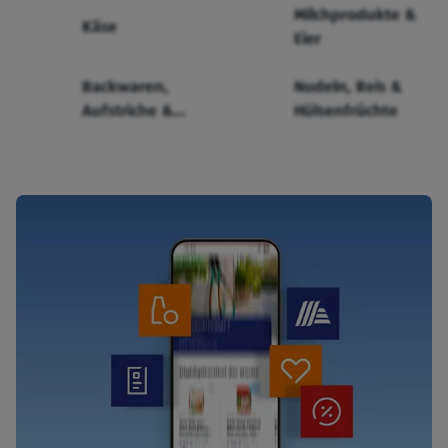
Milchprodukte &
Käse
Eier
Backwaren,
Nudeln, Reis &
Aufstriche &
Hülsenfrüchte
Cerealien