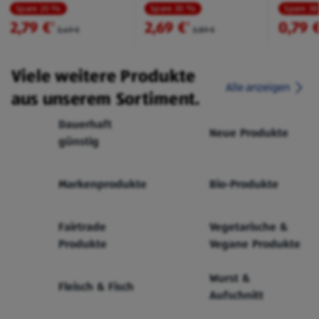
Spare 20 %
Spare 30 %
Spare 3
2,79 €
2,69 €
0,79 
²
²
3,49 €
3,89 €
Viele weitere Produkte
Alle anzeigen
aus unserem Sortiment.
Dauerhaft
Neue Produkte
günstig
Markenprodukte
Bio-Produkte
Fairtrade
Vegetarische &
Produkte
Vegane Produkte
Wurst &
Fleisch & Fisch
Aufschnitt