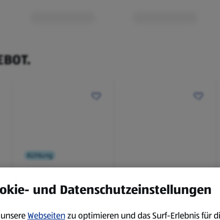
EBOT.
Kühlung
BBQ
okie- und Datenschutzeinstellungen
Laugenbaguette mit
Bianco Toscana IGT
Kräuterbutter 175 g
0,75 l
unsere
Webseiten
zu optimieren und das Surf-Erlebnis für d
0,18 kg
0,75 l