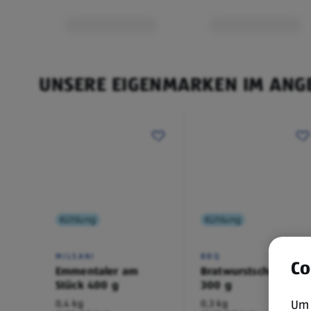
UNSERE EIGENMARKEN IM ANG
Kühlung
Kühlung
MILSANI
BBQ
Co
Emmentaler am
Bratwurstschnecke
Stück 400 g
300 g
Um 
0,4 kg
0,3 kg