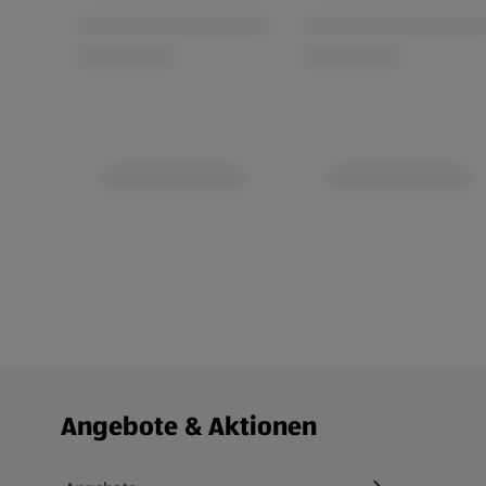
Fußzeilenmenü - weitere Links
Angebote & Aktionen