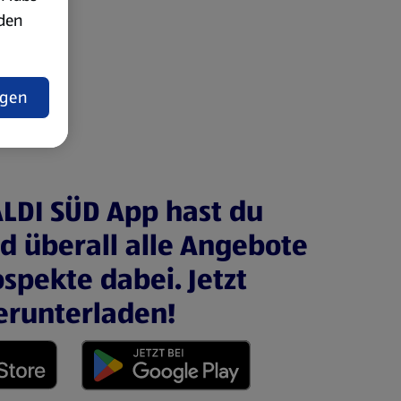
rden
t
ngen
ALDI SÜD App hast du
nd überall alle Angebote
spekte dabei. Jetzt
erunterladen!