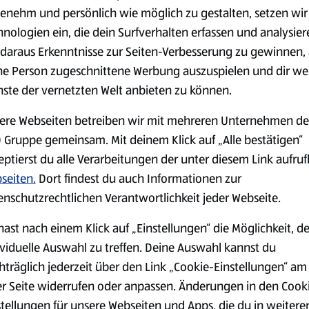
(4,51 €/1 kg)
(3,72 €/1 l)
enehm und persönlich wie möglich zu gestalten, setzen wir
Spare 38 %
Spare 20 %
hnologien ein, die dein Surfverhalten erfassen und analysier
0,79 €
2,79 €
²
²
1,29 €
3,49 €
daraus Erkenntnisse zur Seiten-Verbesserung zu gewinnen, 
ne Person zugeschnittene Werbung auszuspielen und dir we
nste der vernetzten Welt anbieten zu können.
serem Sortiment.
ere Webseiten betreiben wir mit mehreren Unternehmen de
 Gruppe gemeinsam. Mit deinem Klick auf „Alle bestätigen“
eptierst du alle Verarbeitungen der unter diesem Link aufru
Markenprodukte
Bio-Produkte
seiten.
Dort findest du auch Informationen zur
enschutzrechtlichen Verantwortlichkeit jeder Webseite.
hast nach einem Klick auf „Einstellungen“ die Möglichkeit, d
ividuelle Auswahl zu treffen. Deine Auswahl kannst du
hträglich jederzeit über den Link „Cookie-Einstellungen“ am
Käse
Milchprodukte &
er Seite widerrufen oder anpassen. Änderungen in den Cook
Eier
stellungen für unsere Webseiten und Apps, die du in weitere