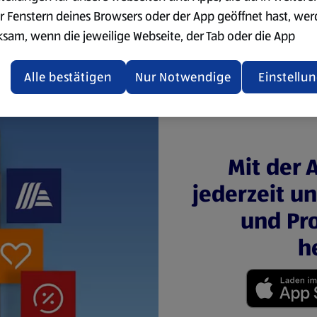
r Fenstern deines Browsers oder der App geöffnet hast, we
ksam, wenn die jeweilige Webseite, der Tab oder die App
ualisiert oder geschlossen und anschließend wieder geöffne
den.
Alle bestätigen
Nur Notwendige
Einstellu
ere Informationen stellen wir dir in unserer
enschutzerklärung zur Verfügung.
rsicht der Webseitenbetreiber und Datenschutzerklärungen
Mit der 
jederzeit u
und Pro
h