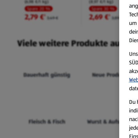
(6,98 €/1 kg)
(8,97 €/1 kg)
ang
Spare 20 %
Spare 30 %
Tec
2,79 €
2,69 €
²
²
3,49 €
3,89 €
um 
dei
Die
Viele weitere Produkte aus un
Uns
SÜD
akz
Dauerhaft günstig
Neue Produkte
Web
dat
Du 
ind
nac
Fleisch & Fisch
Wurst & Aufschnitt
jed
Ein