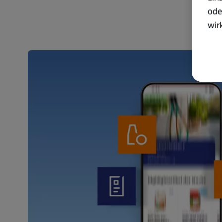
ode
wir
akt
wer
Weit
Dat
Übe