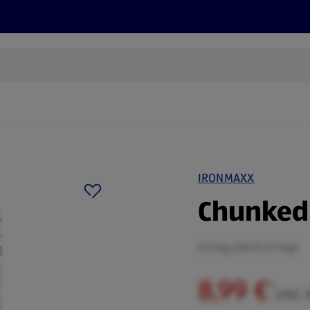
Rezepte und Tipps
Nachhaltigkeit
ALDI Services
IRONMAXX
Chunked 
0,15 kg (59,93 €/1 kg)
8,99 €
¹
inkl.