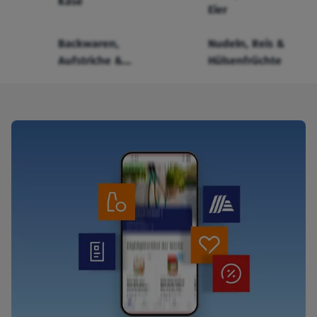
Käse
Eier
Backwaren,
Nudeln, Reis &
Aufstriche &
Hülsenfrüchte
Cerealien