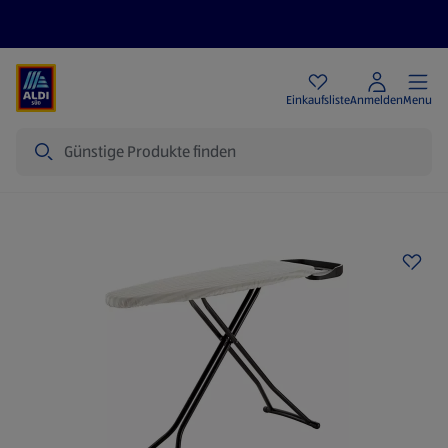
Angebote
Einkaufsliste
Anmelden
Menu
Suche