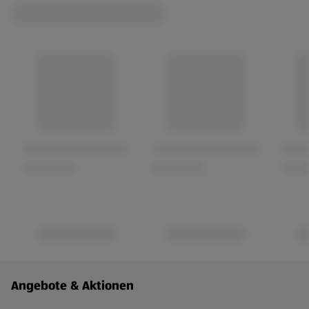
Fußzeilenmenü - weitere Links
Angebote & Aktionen