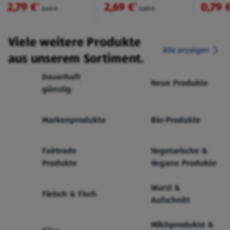
2,79 €
2,69 €
0,79 
²
²
3,49 €
3,89 €
Viele weitere Produkte
Alle anzeigen
aus unserem Sortiment.
Dauerhaft
Neue Produkte
günstig
Markenprodukte
Bio-Produkte
Fairtrade
Vegetarische &
Produkte
Vegane Produkte
Wurst &
Fleisch & Fisch
Aufschnitt
Milchprodukte &