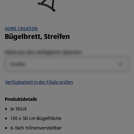
HOME CREATION
Bügelbrett, Streifen
Wähle aus den verfügbaren Optionen:
Design
Design
Verfügbarkeit in der Filiale prüfen
Produktdetails
Je Stück
130 x 50 cm Bügelflӓche
6-fach hӧhenverstellbar