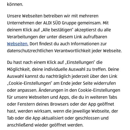
können.
E-Ladestationen
Unsere Webseiten betreiben wir mit mehreren
Unternehmen der ALDI SÜD Gruppe gemeinsam. Mit
Nachhaltigkeit
deinem Klick auf „Alle bestätigen“ akzeptierst du alle
Verarbeitungen der unter diesem Link aufrufbaren
Karriere
Webseiten.
Dort findest du auch Informationen zur
datenschutzrechtlichen Verantwortlichkeit jeder Webseite.
Presse
Du hast nach einem Klick auf „Einstellungen“ die
Möglichkeit, deine individuelle Auswahl zu treffen. Deine
Hilfe & Kontakt
Auswahl kannst du nachträglich jederzeit über den Link
(öffnet in einem neuen Tab)
„Cookie-Einstellungen“ am Ende jeder Seite widerrufen
oder anpassen. Änderungen in den Cookie-Einstellungen
Unternehmen
für unsere Webseiten und Apps, die du in weiteren Tabs
oder Fenstern deines Browsers oder der App geöffnet
hast, werden wirksam, wenn die jeweilige Webseite, der
Folge uns hier:
Tab oder die App aktualisiert oder geschlossen und
anschließend wieder geöffnet werden.