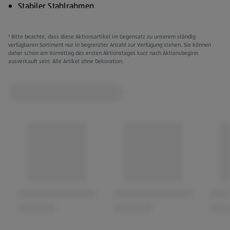
Stabiler Stahlrahmen
10 mm Komfortpolsterung
¹ Bitte beachte, dass diese Aktionsartikel im Gegensatz zu unserem ständig
Ausziehbare Ablage
verfügbaren Sortiment nur in begrenzter Anzahl zur Verfügung stehen. Sie können
daher schon am Vormittag des ersten Aktionstages kurz nach Aktionsbeginn
ausverkauft sein. Alle Artikel ohne Dekoration.