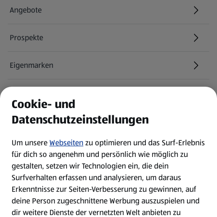
Angebote
Prospekte
Eigenmarken
ALDI Services
Cookie- und
Datenschutzeinstellungen
Newsletter
Um unsere
Webseiten
zu optimieren und das Surf-Erlebnis
WhatsApp
für dich so angenehm und persönlich wie möglich zu
gestalten, setzen wir Technologien ein, die dein
Surfverhalten erfassen und analysieren, um daraus
Über ALDI SÜD
Erkenntnisse zur Seiten-Verbesserung zu gewinnen, auf
deine Person zugeschnittene Werbung auszuspielen und
Filialen
dir weitere Dienste der vernetzten Welt anbieten zu