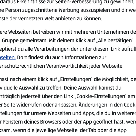
daraus Erkenntnisse zur Seiten-Verbesserung zu gewinnen, 
ne Person zugeschnittene Werbung auszuspielen und dir we
nste der vernetzten Welt anbieten zu können.
Markenprodukte
Bio-Produkte
ere Webseiten betreiben wir mit mehreren Unternehmen de
 Gruppe gemeinsam. Mit deinem Klick auf „Alle bestätigen“
eptierst du alle Verarbeitungen der unter diesem Link aufru
seiten.
Dort findest du auch Informationen zur
enschutzrechtlichen Verantwortlichkeit jeder Webseite.
Käse
Milchprodukte &
hast nach einem Klick auf „Einstellungen“ die Möglichkeit, d
Eier
ividuelle Auswahl zu treffen. Deine Auswahl kannst du
hträglich jederzeit über den Link „Cookie-Einstellungen“ am
er Seite widerrufen oder anpassen. Änderungen in den Cook
stellungen für unsere Webseiten und Apps, die du in weitere
r Fenstern deines Browsers oder der App geöffnet hast, we
ksam, wenn die jeweilige Webseite, der Tab oder die App