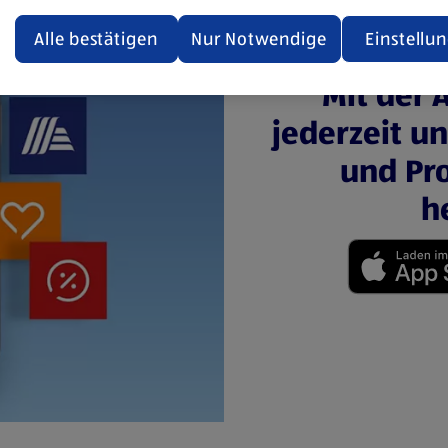
ualisiert oder geschlossen und anschließend wieder geöffne
den.
Alle bestätigen
Nur Notwendige
Einstellu
ere Informationen stellen wir dir in unserer
Mit der 
enschutzerklärung zur Verfügung.
jederzeit u
rsicht der Webseitenbetreiber und Datenschutzerklärungen
und Pro
h
(öffnet in einem