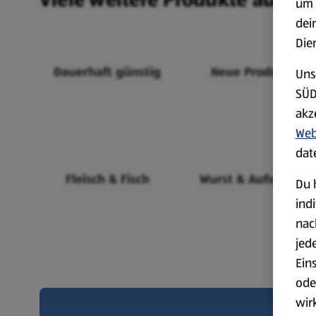
um 
dei
Die
Dauerhaft günstig
Neue Produkte
Uns
SÜD
akz
Web
dat
Fleisch & Fisch
Wurst & Aufschnitt
Du 
ind
nac
jed
Ein
ode
wir