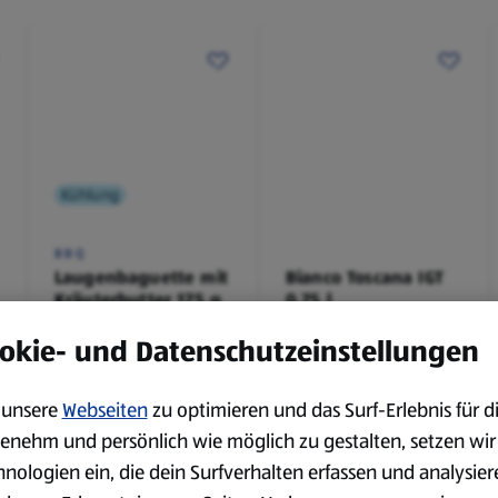
Kühlung
BBQ
Laugenbaguette mit
Bianco Toscana IGT
Kräuterbutter 175 g
0,75 l
0,18 kg
0,75 l
okie- und Datenschutzeinstellungen
(4,51 €/1 kg)
(3,72 €/1 l)
Spare 38 %
Spare 20 %
0,79 €
2,79 €
²
²
1,29 €
3,49 €
unsere
Webseiten
zu optimieren und das Surf-Erlebnis für d
enehm und persönlich wie möglich zu gestalten, setzen wir
hnologien ein, die dein Surfverhalten erfassen und analysier
serem Sortiment.