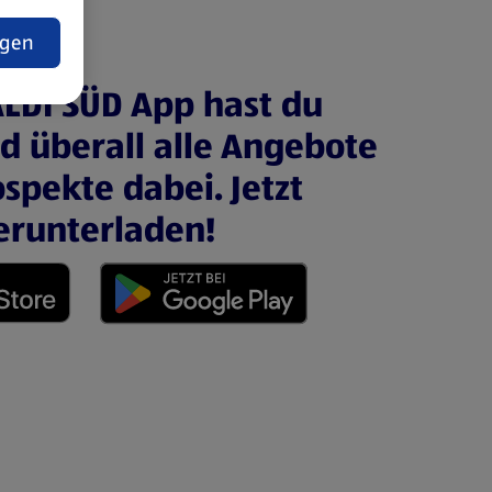
t
ngen
ALDI SÜD App hast du
nd überall alle Angebote
spekte dabei. Jetzt
erunterladen!
 neuen Tab)
(öffnet in einem neuen Tab)