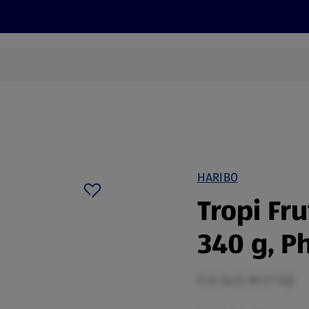
Rezepte und Tipps
Nachhaltigkeit
ALDI Services
HARIBO
Tropi Fru
340 g, P
0,34 kg (4,38 €/1 kg)