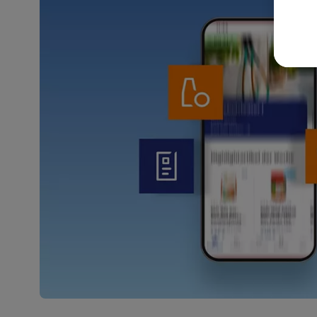
akt
wer
Weit
Dat
Übe