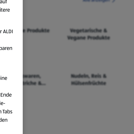
auf
itere
Fairtrade Produkte
Vegetarische &
r ALDI
Vegane Produkte
fbaren
Backwaren,
Nudeln, Reis &
eine
Aufstriche &
Hülsenfrüchte
Cerealien
 Ende
ie-
n Tabs
rden