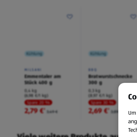
Kühlung
Kühlung
MILSANI
BBQ
Emmentaler am
Bratwurstschnecke
Stück 400 g
300 g
0,4 kg
0,3 kg
Co
(6,98 €/1 kg)
(8,97 €/1 kg)
Spare 20 %
Spare 30 %
2,79 €
2,69 €
²
²
3,49 €
3,89 €
Um 
ang
Tec
Viele weitere Produkte aus un